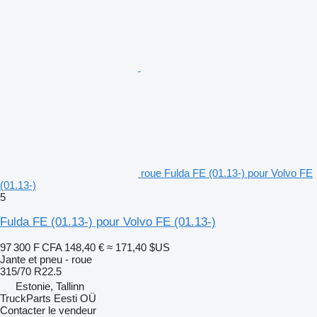
roue Fulda FE (01.13-) pour Volvo FE
(01.13-)
5
Fulda FE (01.13-) pour Volvo FE (01.13-)
97 300 F CFA
148,40 €
≈ 171,40 $US
Jante et pneu - roue
315/70 R22.5
Estonie, Tallinn
TruckParts Eesti OÜ
Contacter le vendeur