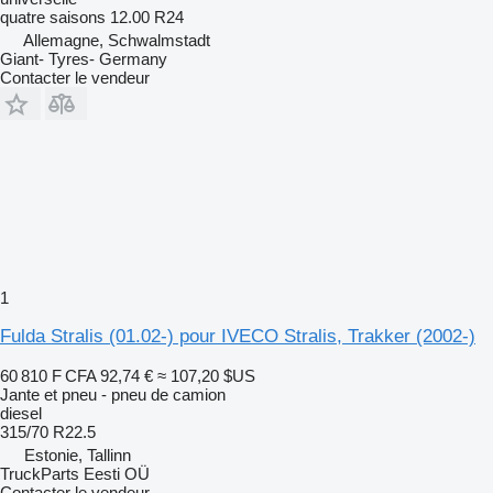
quatre saisons
12.00 R24
Allemagne, Schwalmstadt
Giant- Tyres- Germany
Contacter le vendeur
1
Fulda Stralis (01.02-) pour IVECO Stralis, Trakker (2002-)
60 810 F CFA
92,74 €
≈ 107,20 $US
Jante et pneu - pneu de camion
diesel
315/70 R22.5
Estonie, Tallinn
TruckParts Eesti OÜ
Contacter le vendeur