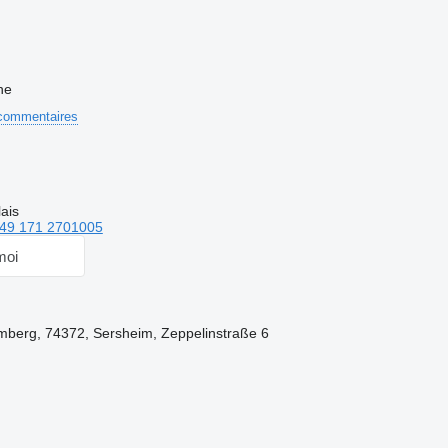
ne
commentaires
ais
49 171 2701005
moi
berg, 74372, Sersheim, Zeppelinstraße 6