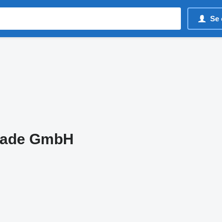
Se 
rade GmbH