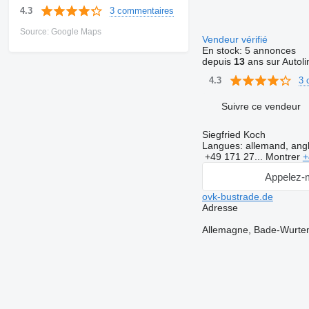
3 commentaires
4.3
Source: Google Maps
Vendeur vérifié
En stock:
5 annonces
depuis
13
ans sur Autoli
3 
4.3
Suivre ce vendeur
Siegfried Koch
Langues:
allemand, angl
+49 171 27...
Montrer
+
Appelez-
ovk-bustrade.de
Adresse
Allemagne, Bade-Wurtem