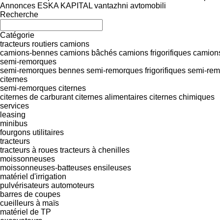
Annonces ESKA KAPITAL vantazhni avtomobili
Recherche
Catégorie
tracteurs routiers
camions
camions-bennes
camions bâchés
camions frigorifiques
camions
semi-remorques
semi-remorques bennes
semi-remorques frigorifiques
semi-rem
citernes
semi-remorques citernes
citernes de carburant
citernes alimentaires
citernes chimiques
services
leasing
minibus
fourgons utilitaires
tracteurs
tracteurs à roues
tracteurs à chenilles
moissonneuses
moissonneuses-batteuses
ensileuses
matériel d'irrigation
pulvérisateurs automoteurs
barres de coupes
cueilleurs à maïs
matériel de TP