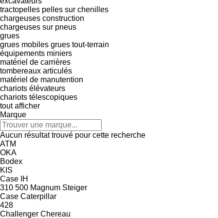
excavateurs
tractopelles
pelles sur chenilles
chargeuses construction
chargeuses sur pneus
grues
grues mobiles
grues tout-terrain
équipements miniers
matériel de carrières
tombereaux articulés
matériel de manutention
chariots élévateurs
chariots télescopiques
tout afficher
Marque
Aucun résultat trouvé pour cette recherche
ATM
OKA
Bodex
KIS
Case IH
310
500
Magnum
Steiger
Case
Caterpillar
428
Challenger
Chereau