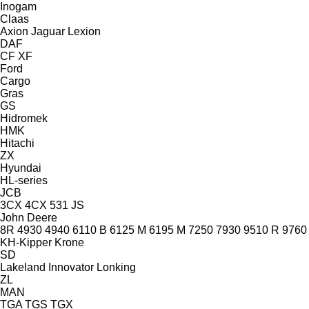
Inogam
Claas
Axion
Jaguar
Lexion
DAF
CF
XF
Ford
Cargo
Gras
GS
Hidromek
HMK
Hitachi
ZX
Hyundai
HL-series
JCB
3CX
4CX
531
JS
John Deere
8R
4930
4940
6110 B
6125 M
6195 M
7250
7930
9510 R
9760
KH-Kipper
Krone
SD
Lakeland Innovator
Lonking
ZL
MAN
TGA
TGS
TGX