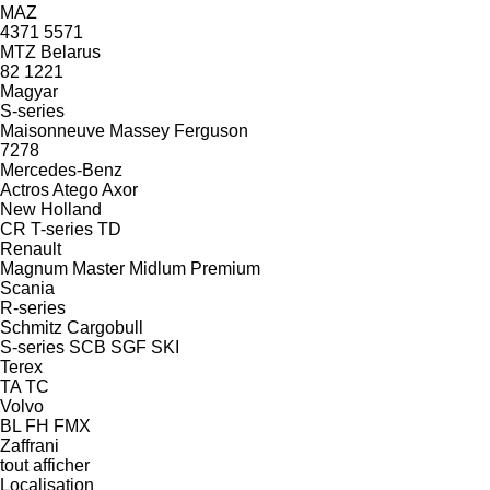
MAZ
4371
5571
MTZ Belarus
82
1221
Magyar
S-series
Maisonneuve
Massey Ferguson
7278
Mercedes-Benz
Actros
Atego
Axor
New Holland
CR
T-series
TD
Renault
Magnum
Master
Midlum
Premium
Scania
R-series
Schmitz Cargobull
S-series
SCB
SGF
SKI
Terex
TA
TC
Volvo
BL
FH
FMX
Zaffrani
tout afficher
Localisation