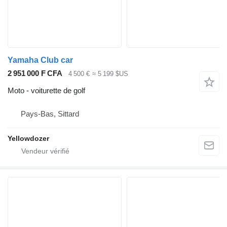
Yamaha Club car
2 951 000 F CFA
4 500 €
≈ 5 199 $US
Moto - voiturette de golf
Pays-Bas, Sittard
Yellowdozer