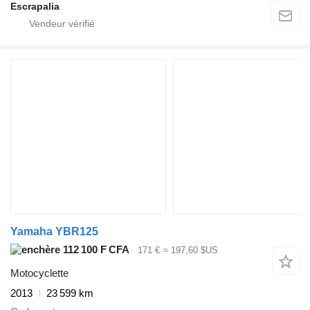
Escrapalia
Yamaha YBR125
112 100 F CFA
171 €
≈ 197,60 $US
Motocyclette
2013
23 599 km