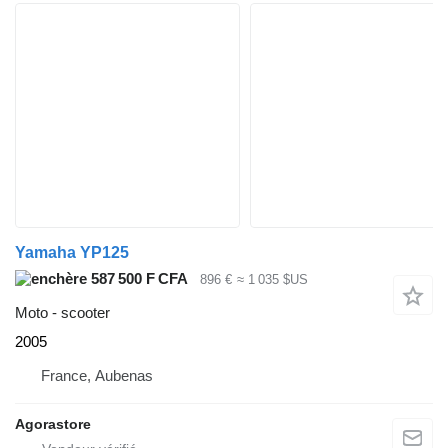
Yamaha YP125
587 500 F CFA
896 €
≈ 1 035 $US
Moto - scooter
2005
France, Aubenas
Agorastore