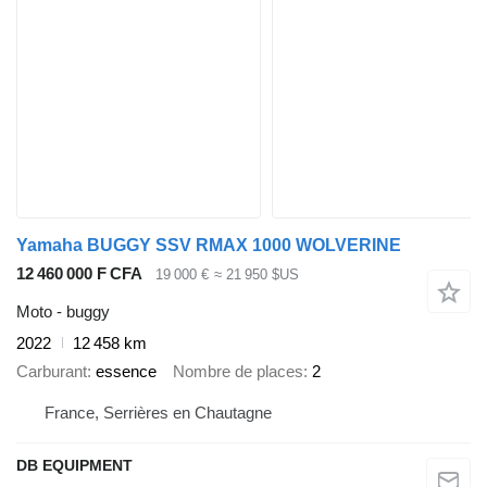
Yamaha BUGGY SSV RMAX 1000 WOLVERINE
12 460 000 F CFA
19 000 €
≈ 21 950 $US
Moto - buggy
2022
12 458 km
Carburant
essence
Nombre de places
2
France, Serrières en Chautagne
DB EQUIPMENT