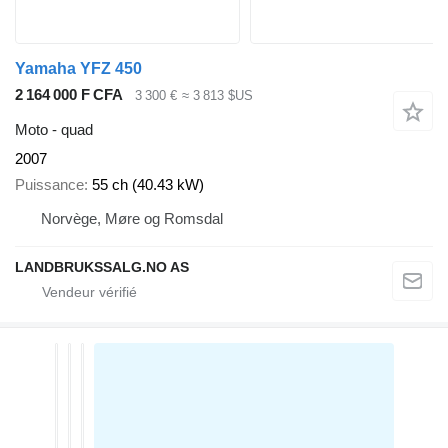
Yamaha YFZ 450
2 164 000 F CFA
3 300 €
≈ 3 813 $US
Moto - quad
2007
Puissance
55 ch (40.43 kW)
Norvège, Møre og Romsdal
LANDBRUKSSALG.NO AS