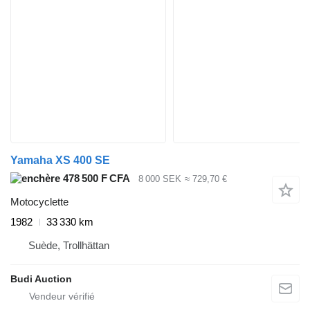
Yamaha XS 400 SE
478 500 F CFA
8 000 SEK
≈ 729,70 €
Motocyclette
1982
33 330 km
Suède, Trollhättan
Budi Auction