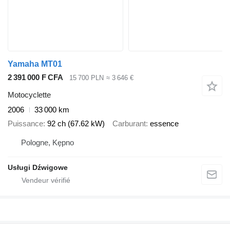
Yamaha MT01
2 391 000 F CFA
15 700 PLN
≈ 3 646 €
Motocyclette
2006
33 000 km
Puissance
92 ch (67.62 kW)
Carburant
essence
Pologne, Kępno
Usługi Dźwigowe