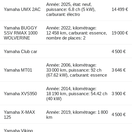
Année: 2025, état: neuf,
Yamaha UMX 2AC
puissance: 6.8 ch (5 kW),
14 499 €
carburant: électro
Yamaha BUGGY
Année: 2022, kilométrage:
SSV RMAX 1000
12 458 km, carburant: essence,
19 000 €
WOLVERINE
nombre de places: 2
Yamaha Club car
4 500 €
Année: 2006, kilométrage:
Yamaha MT01
33 000 km, puissance: 92 ch
3 646 €
(67.62 kW), carburant: essence
Année: 2014, kilométrage:
Yamaha XVS950
18 190 km, puissance: 54.42 ch
3 900 €
(40 kW)
Yamaha X-MAX
Année: 2019, kilométrage: 1 800
4 500 €
125
km
Yamaha Viking