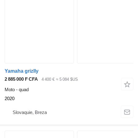
Yamaha grizlly
2 885 000 F CFA
4 400 €
≈ 5 084 $US
Moto - quad
2020
Slovaquie, Breza