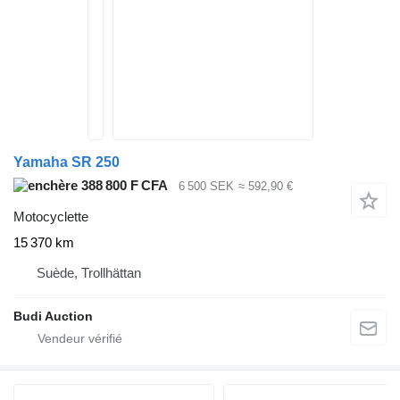
Yamaha SR 250
388 800 F CFA
6 500 SEK
≈ 592,90 €
Motocyclette
15 370 km
Suède, Trollhättan
Budi Auction