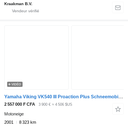
Kraakman B.V.
VIDÉO
Yamaha Viking VK540 III Proaction Plus Schneemobil Snowmobile Skidoo
2 557 000 F CFA
3 900 €
≈ 4 506 $US
Motoneige
2001
8 323 km