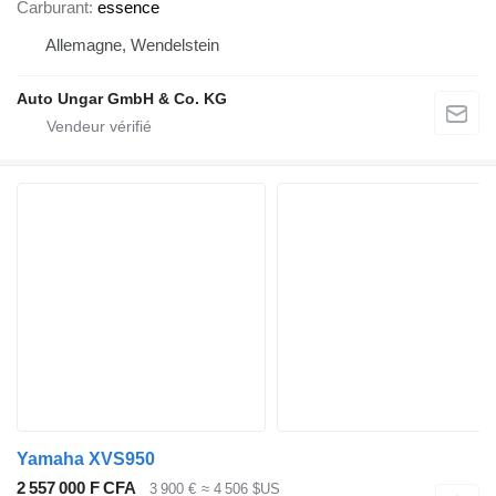
Carburant
essence
Allemagne, Wendelstein
Auto Ungar GmbH & Co. KG
Yamaha XVS950
2 557 000 F CFA
3 900 €
≈ 4 506 $US