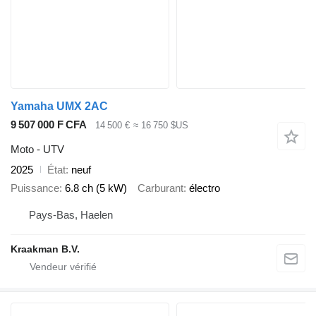
Yamaha UMX 2AC
9 507 000 F CFA
14 500 €
≈ 16 750 $US
Moto - UTV
2025
État
neuf
Puissance
6.8 ch (5 kW)
Carburant
électro
Pays-Bas, Haelen
Kraakman B.V.