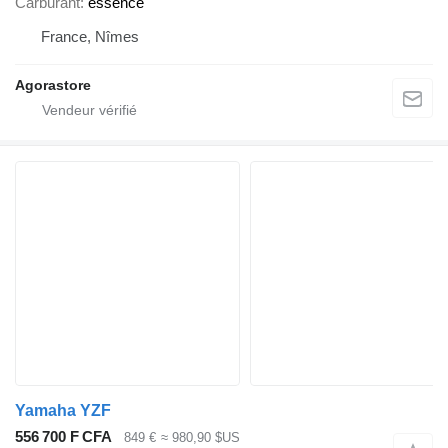
Carburant
essence
France, Nîmes
Agorastore
Yamaha YZF
556 700 F CFA
849 €
≈ 980,90 $US