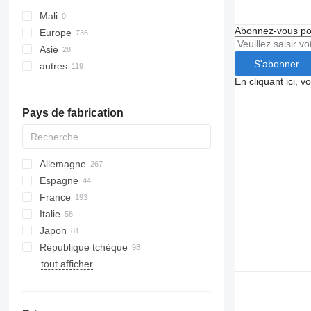
Mali
Abonnez-vous pou
Europe
Asie
Pays-Bas
S'abonner
autres
République tchèque
Japon
En cliquant ici, 
Allemagne
Géorgie
Argentine
Suède
Ouzbékistan
Pérou
Pays de fabrication
France
Émirats arabes unis
Uruguay
Espagne
Ukraine
Pologne
Allemagne
Italie
Espagne
tout afficher
France
Italie
Japon
République tchèque
tout afficher