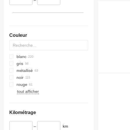
Couleur
blanc
gris
métallisé
noir
rouge
tout afficher
Kilométrage
–
km