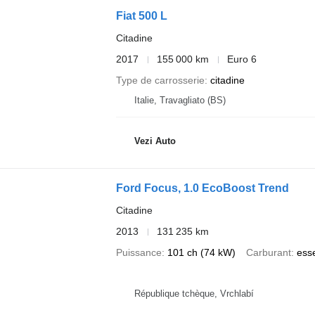
Fiat 500 L
Citadine
2017
155 000 km
Euro 6
Type de carrosserie
citadine
Italie, Travagliato (BS)
Vezi Auto
Ford Focus, 1.0 EcoBoost Trend
Citadine
2013
131 235 km
Puissance
101 ch (74 kW)
Carburant
ess
République tchèque, Vrchlabí