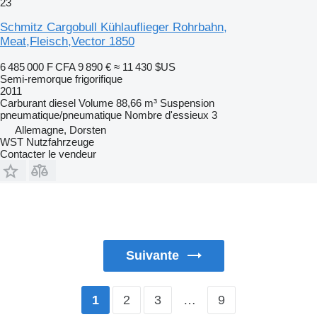
23
Schmitz Cargobull Kühlauflieger Rohrbahn,
Meat,Fleisch,Vector 1850
6 485 000 F CFA
9 890 €
≈ 11 430 $US
Semi-remorque frigorifique
2011
Carburant
diesel
Volume
88,66 m³
Suspension
pneumatique/pneumatique
Nombre d'essieux
3
Allemagne, Dorsten
WST Nutzfahrzeuge
Contacter le vendeur
Suivante
2
3
…
9
1