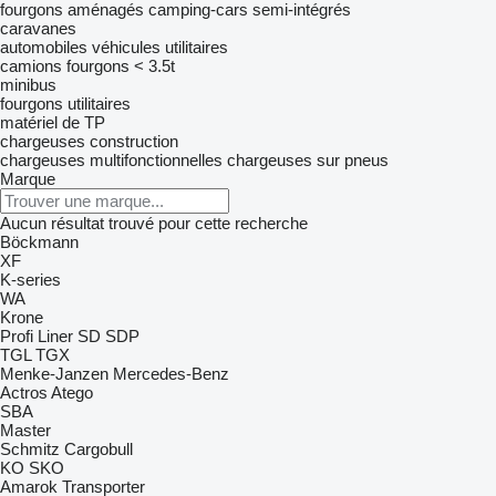
fourgons aménagés
camping-cars semi-intégrés
caravanes
automobiles
véhicules utilitaires
camions fourgons < 3.5t
minibus
fourgons utilitaires
matériel de TP
chargeuses construction
chargeuses multifonctionnelles
chargeuses sur pneus
Marque
Aucun résultat trouvé pour cette recherche
Böckmann
XF
K-series
WA
Krone
Profi Liner
SD
SDP
TGL
TGX
Menke-Janzen
Mercedes-Benz
Actros
Atego
SBA
Master
Schmitz Cargobull
KO
SKO
Amarok
Transporter