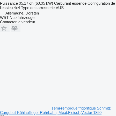
Puissance
95.17 ch (69.95 kW)
Carburant
essence
Configuration de
l'essieu
4x4
Type de carrosserie
VUS
Allemagne, Dorsten
WST Nutzfahrzeuge
Contacter le vendeur
semi-remorque frigorifique Schmitz
Cargobull Kühlauflieger Rohrbahn, Meat,Fleisch,Vector 1850