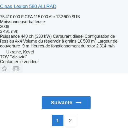
Claas Lexion 580 ALLRAD
75 410 000 F CFA
115 000 €
≈ 132 900 $US
Moissonneuse-batteuse
2008
3 491 m/h
Puissance
449 ch (330 kW)
Carburant
diesel
Configuration de
l'essieu
4x4
Volume du réservoir à grains
10 500 m³
Largeur de
couverture
9 m
Heures de fonctionnement du rotor
2 314 m/h
Ukraine, Kovel
TOV "Vizavto"
Contacter le vendeur
Suivante
2
1