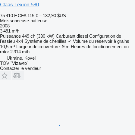
Claas Lexion 580
75 410 F CFA
115 €
≈ 132,90 $US
Moissonneuse-batteuse
2008
3 491 m/h
Puissance
449 ch (330 kW)
Carburant
diesel
Configuration de
l'essieu
4x4
Système de chenilles
✓
Volume du réservoir à grains
10,5 m³
Largeur de couverture
9 m
Heures de fonctionnement du
rotor
2 314 m/h
Ukraine, Kovel
TOV "Vizavto"
Contacter le vendeur