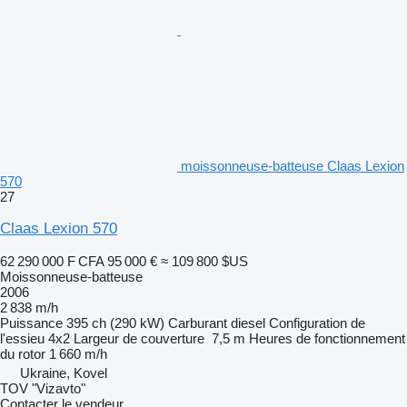
moissonneuse-batteuse Claas Lexion
570
27
Claas Lexion 570
62 290 000 F CFA
95 000 €
≈ 109 800 $US
Moissonneuse-batteuse
2006
2 838 m/h
Puissance
395 ch (290 kW)
Carburant
diesel
Configuration de
l'essieu
4x2
Largeur de couverture
7,5 m
Heures de fonctionnement
du rotor
1 660 m/h
Ukraine, Kovel
TOV "Vizavto"
Contacter le vendeur