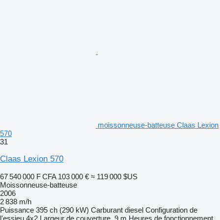
moissonneuse-batteuse Claas Lexion
570
31
Claas Lexion 570
67 540 000 F CFA
103 000 €
≈ 119 000 $US
Moissonneuse-batteuse
2006
2 838 m/h
Puissance
395 ch (290 kW)
Carburant
diesel
Configuration de
l'essieu
4x2
Largeur de couverture
9 m
Heures de fonctionnement