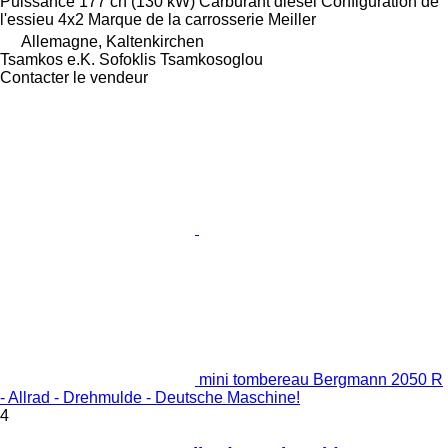
Puissance
177 ch (130 kW)
Carburant
diesel
Configuration de
l'essieu
4x2
Marque de la carrosserie
Meiller
Allemagne, Kaltenkirchen
Tsamkos e.K. Sofoklis Tsamkosoglou
Contacter le vendeur
mini tombereau Bergmann 2050 R
- Allrad - Drehmulde - Deutsche Maschine!
4