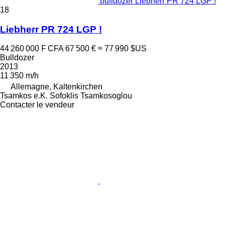
bulldozer Liebherr PR 724 LGP !
18
Liebherr PR 724 LGP !
44 260 000 F CFA
67 500 €
≈ 77 990 $US
Bulldozer
2013
11 350 m/h
Allemagne, Kaltenkirchen
Tsamkos e.K. Sofoklis Tsamkosoglou
Contacter le vendeur