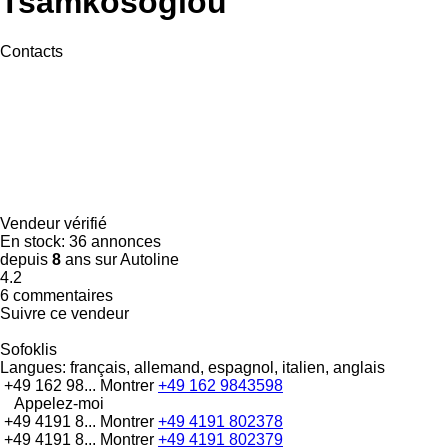
Tsamkosoglou
Contacts
Vendeur vérifié
En stock:
36 annonces
depuis
8
ans sur Autoline
4.2
6 commentaires
Suivre ce vendeur
Sofoklis
Langues:
français, allemand, espagnol, italien, anglais
+49 162 98...
Montrer
+49 162 9843598
Appelez-moi
+49 4191 8...
Montrer
+49 4191 802378
+49 4191 8...
Montrer
+49 4191 802379