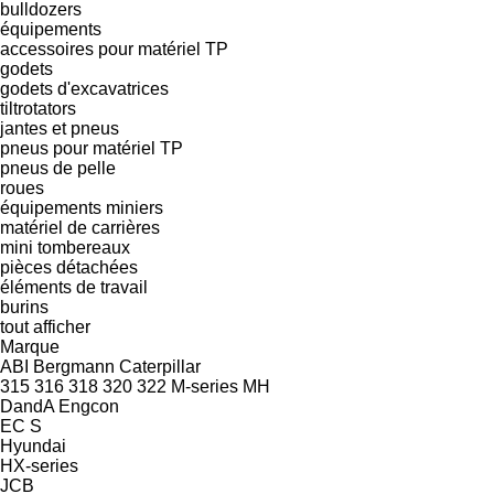
bulldozers
équipements
accessoires pour matériel TP
godets
godets d'excavatrices
tiltrotators
jantes et pneus
pneus pour matériel TP
pneus de pelle
roues
équipements miniers
matériel de carrières
mini tombereaux
pièces détachées
éléments de travail
burins
tout afficher
Marque
ABI
Bergmann
Caterpillar
315
316
318
320
322
M-series
MH
DandA
Engcon
EC
S
Hyundai
HX-series
JCB