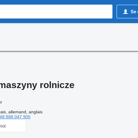
Se 
aszyny rolnicze
r
ais, allemand, anglais
48 888 047 905
moi