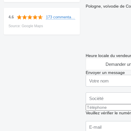
Pologne, voïvodie de C
173 commentaires
4.6
Source: Google Maps
Heure locale du vendeu
Demander un
Envoyer un message
Veuillez vérifier le numé