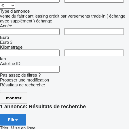
Type d'annonce
vente
du fabricant
leasing
crédit
par versements
trade-in ( échange
avec supplément )
échange
Année
–
Euro
Euro 3
Kilométrage
–
km
Autoline ID
Pas assez de filtres ?
Proposer une modification
Résultats de recherche:
-
montrer
1 annonce:
Résultats de recherche
Filtre
Trier
:
Mise en ligne