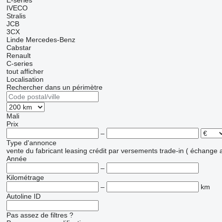
E-series
IVECO
Stralis
JCB
3CX
Linde
Mercedes-Benz
Cabstar
Renault
C-series
tout afficher
Localisation
Rechercher dans un périmètre
Mali
Prix
–
Type d'annonce
vente
du fabricant
leasing
crédit
par versements
trade-in ( échange 
Année
–
Kilométrage
–
km
Autoline ID
Pas assez de filtres ?