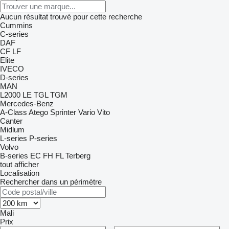
Aucun résultat trouvé pour cette recherche
Cummins
C-series
DAF
CF
LF
Elite
IVECO
D-series
MAN
L2000
LE
TGL
TGM
Mercedes-Benz
A-Class
Atego
Sprinter
Vario
Vito
Canter
Midlum
L-series
P-series
Volvo
B-series
EC
FH
FL
Terberg
tout afficher
Localisation
Rechercher dans un périmètre
Mali
Prix