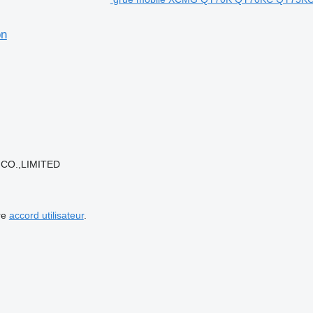
on
 CO.,LIMITED
re
accord utilisateur
.