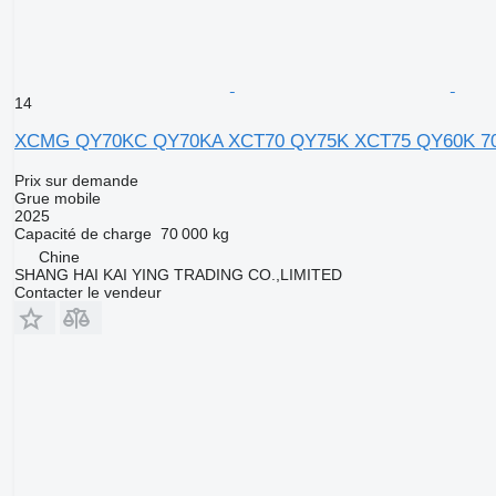
14
XCMG QY70KC QY70KA XCT70 QY75K XCT75 QY60K 70To
Prix sur demande
Grue mobile
2025
Capacité de charge
70 000 kg
Chine
SHANG HAI KAI YING TRADING CO.,LIMITED
Contacter le vendeur