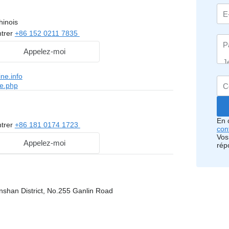
hinois
trer
+86 152 0211 7835
Appelez-moi
ine.info
le.php
En 
trer
+86 181 0174 1723
conf
Vos
Appelez-moi
rép
nshan District, No.255 Ganlin Road