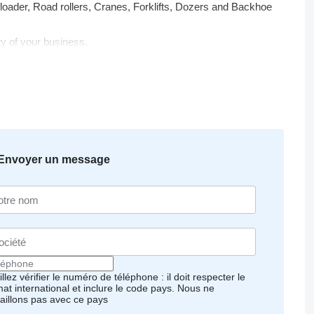
ader, Road rollers, Cranes, Forklifts, Dozers and Backhoe
ty of your business.
t for your business.
 the used equipment you are looking for, please contact us
ination-- creating comfort and ease for any customer.
Envoyer un message
llez vérifier le numéro de téléphone : il doit respecter le
mat international et inclure le code pays.
Nous ne
vaillons pas avec ce pays