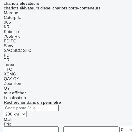
chariots élévateurs
chariots élévateurs diesel
chariots porte-conteneurs
Marque
Caterpillar
966
KR
Kobelco
7055
RK
FD
PC
Sany
SAC
SCC
STC
FD
TR
Terex
TTC
XCMG
QAY
QY
Zoomlion
QY
tout afficher
Localisation
Rechercher dans un périmètre
Mali
Prix
–