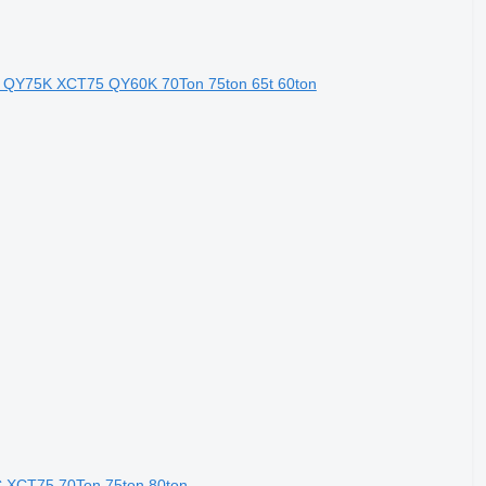
QY75K XCT75 QY60K 70Ton 75ton 65t 60ton
XCT75 70Ton 75ton 80ton