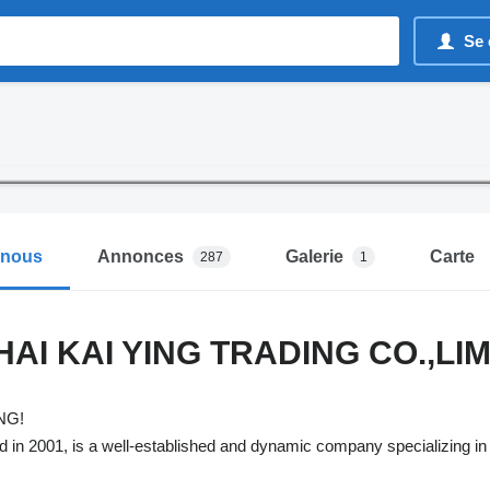
Se 
-nous
Annonces
Galerie
Carte
287
1
AI KAI YING TRADING CO.,LI
NG!
in 2001, is a well-established and dynamic company specializing in 