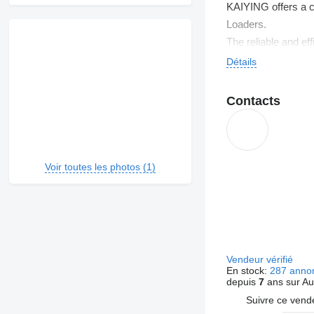
KAIYING offers a c
Loaders.
The reliable and ef
You can put your tr
Détails
The KAIYING used eq
and our used equipm
Contacts
Using global freigh
Voir toutes les photos (1)
Vendeur vérifié
En stock:
287 anno
depuis
7
ans sur Au
Suivre ce vend