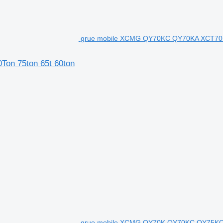
grue mobile XCMG QY70KC QY70KA XCT70 
n 75ton 65t 60ton
grue mobile XCMG QY70K QY70KC QY75KC 