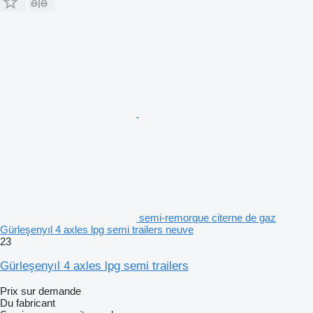
semi-remorque citerne de gaz
Gürleşenyıl 4 axles lpg semi trailers neuve
23
Gürleşenyıl 4 axles lpg semi trailers
Prix sur demande
Du fabricant