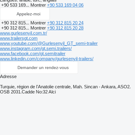
+90 533 169...
Montrer
+90 533 169 04 06
Appelez-moi
+90 312 815...
Montrer
+90 312 815 20 24
+90 312 815...
Montrer
+90 312 815 20 28
www.gurlesenyil.com.tr/
www.trailersgt.com
www.youtube.com/@Gurlesenyil_GT_semi-trailer
www.instagram.com/gt.semi.trailers/
www.facebook.com/gt.semitrailer
www.linkedin.com/company/gurlesenyil-trailers/
Demander un rendez-vous
Adresse
Turquie, région de l'Anatolie centrale, Mah. Sincan - Ankara, ASO2.
OSB 2031.Cadde No:32 Alci