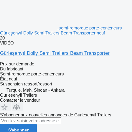
semi-remorque porte-conteneurs
Gürleşenyıl Dolly Semi Trailers Beam Transporter neuf
20
VIDÉO
Gürleşenyıl Dolly Semi Trailers Beam Transporter
Prix sur demande
Du fabricant
Semi-remorque porte-conteneurs
État
neuf
Suspension
ressort/ressort
Turquie, Mah. Sincan - Ankara
Gurlesenyil Trailers
Contacter le vendeur
S'abonner aux nouvelles annonces de Gurlesenyil Trailers
S'abonner