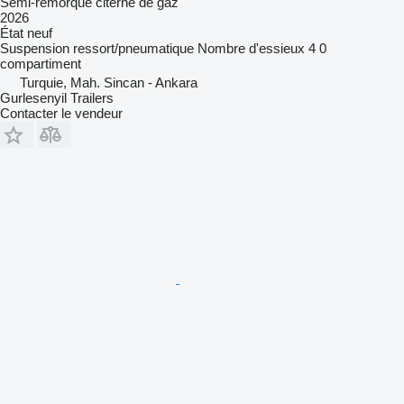
Semi-remorque citerne de gaz
2026
État
neuf
Suspension
ressort/pneumatique
Nombre d'essieux
4
0
compartiment
Turquie, Mah. Sincan - Ankara
Gurlesenyil Trailers
Contacter le vendeur