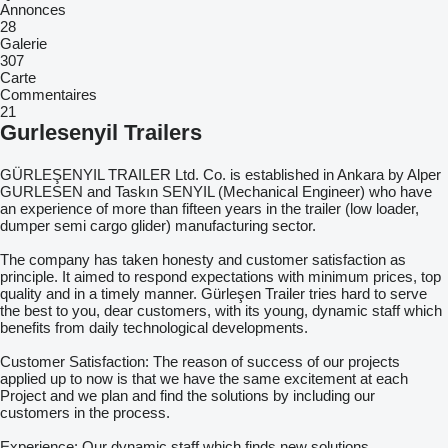
Annonces
28
Galerie
307
Carte
Commentaires
21
Gurlesenyil Trailers
GÜRLEŞENYIL TRAILER Ltd. Co. is established in Ankara by Alper
GURLESEN and Taskın SENYIL (Mechanical Engineer) who have
an experience of more than fifteen years in the trailer (low loader,
dumper semi cargo glider) manufacturing sector.
The company has taken honesty and customer satisfaction as
principle. It aimed to respond expectations with minimum prices, top
quality and in a timely manner. Gürleşen Trailer tries hard to serve
the best to you, dear customers, with its young, dynamic staff which
benefits from daily technological developments.
Customer Satisfaction: The reason of success of our projects
applied up to now is that we have the same excitement at each
Project and we plan and find the solutions by including our
customers in the process.
Experience: Our dynamic staff which finds new solutions,