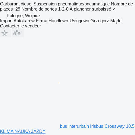
Carburant
diesel
Suspension
pneumatique/pneumatique
Nombre de
places
29
Nombre de portes
1-2-0
À plancher surbaissé
✓
Pologne, Wojnicz
Import Autokarów Firma Handlowo-Usługowa Grzegorz Mądel
Contacter le vendeur
bus interurbain Irisbus Crossway 10,5
KLIMA NAUKA JAZDY