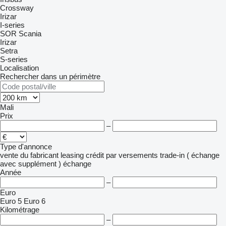
Crossway
Irizar
I-series
SOR
Scania
Irizar
Setra
S-series
Localisation
Rechercher dans un périmètre
Mali
Prix
–
Type d'annonce
vente
du fabricant
leasing
crédit
par versements
trade-in ( échange
avec supplément )
échange
Année
–
Euro
Euro 5
Euro 6
Kilométrage
–