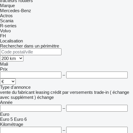
tracteurs routiers
Marque
Mercedes-Benz
Actros
Scania
R-series
Volvo
FH
Localisation
Rechercher dans un périmètre
Mali
Prix
–
Type d'annonce
vente
du fabricant
leasing
crédit
par versements
trade-in ( échange
avec supplément )
échange
Année
–
Euro
Euro 5
Euro 6
Kilométrage
–