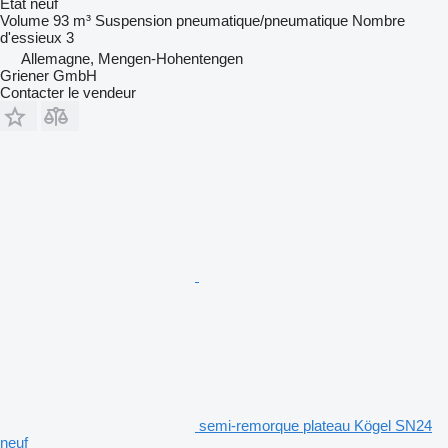
État
neuf
Volume
93 m³
Suspension
pneumatique/pneumatique
Nombre
d'essieux
3
Allemagne, Mengen-Hohentengen
Griener GmbH
Contacter le vendeur
semi-remorque plateau Kögel SN24
neuf