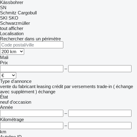
Kässbohrer
SN
Schmitz Cargobull
SKI
SKO
Schwarzmüller
tout afficher
Localisation
Rechercher dans un périmètre
Mali
Prix
–
Type d'annonce
vente
du fabricant
leasing
crédit
par versements
trade-in ( échange
avec supplément )
échange
État
neuf
d'occasion
Année
–
Kilométrage
–
km
Autoline ID