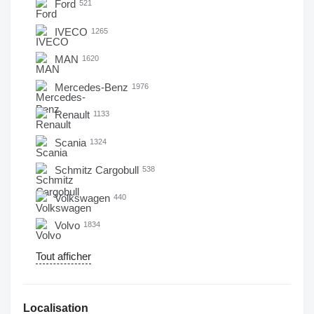
Ford
521
IVECO
1265
MAN
1620
Mercedes-Benz
1976
Renault
1133
Scania
1324
Schmitz Cargobull
538
Volkswagen
440
Volvo
1834
Tout afficher
Localisation