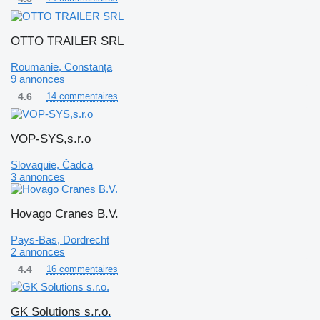
OTTO TRAILER SRL
Roumanie, Constanța
9 annonces
4.6
14 commentaires
VOP-SYS,s.r.o
Slovaquie, Čadca
3 annonces
Hovago Cranes B.V.
Pays-Bas, Dordrecht
2 annonces
4.4
16 commentaires
GK Solutions s.r.o.