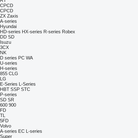
RT
CPCD
CPCD
ZX
Zaxis
A-series
Hyundai
HD-series
HX-series
R-series
Robex
DD
SD
Isuzu
3CX
NK
D series
PC
WA
U-series
H-series
855
CLG
LG
E-Series
L-Series
HBT
SSP
STC
P-series
SD
SR
600
900
FD
TL
5FD
Volvo
A-series
EC
L-series
Super