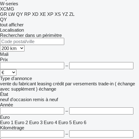
W-series
XCMG
GR
LW
QY
RP
XD
XE
XP
XS
YZ
ZL
QY
tout afficher
Localisation
Rechercher dans un périmètre
Mali
Prix
–
Type d'annonce
vente
du fabricant
leasing
crédit
par versements
trade-in ( échange
avec supplément )
échange
État
neuf
d'occasion
remis à neuf
Année
–
Euro
Euro 1
Euro 2
Euro 3
Euro 4
Euro 5
Euro 6
Kilométrage
–