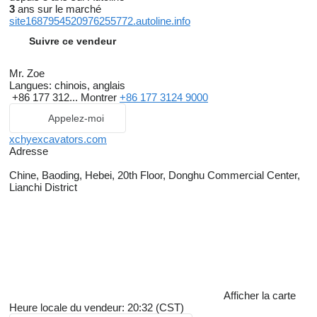
actively explore foreign markets. Our vision is to develop into
3
ans sur le marché
China's top well-known exporter of used construction machinery
site1687954520976255772.autoline.info
equipment.
Suivre ce vendeur
The Best Select company advantage are:
Mr. Zoe
Langues:
chinois, anglais
The good reputation depends on long time hard work.
+86 177 312...
Montrer
+86 177 3124 9000
Appelez-moi
The machine quality is guaranteed by checking and rich
xchyexcavators.com
experience.
Adresse
The large supplier web guarantee in China.
Chine, Baoding, Hebei, 20th Floor, Donghu Commercial Center,
Lianchi District
Covering all kinds of machines such as: Caterpillar,
Komatsu, Hitachi, Kobelco, Doosan, Hyundai, Volvo etc.
Afficher la carte
Heure locale du vendeur: 20:32 (CST)