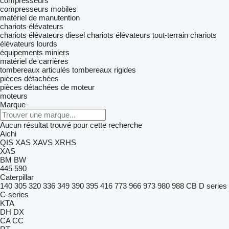
compresseurs
compresseurs mobiles
matériel de manutention
chariots élévateurs
chariots élévateurs diesel
chariots élévateurs tout-terrain
chariots
élévateurs lourds
équipements miniers
matériel de carrières
tombereaux articulés
tombereaux rigides
pièces détachées
pièces détachées de moteur
moteurs
Marque
Aucun résultat trouvé pour cette recherche
Aichi
QIS
XAS
XAVS
XRHS
XAS
BM
BW
445
590
Caterpillar
140
305
320
336
349
390
395
416
773
966
973
980
988
CB
D series
C-series
KTA
DH
DX
CA
CC