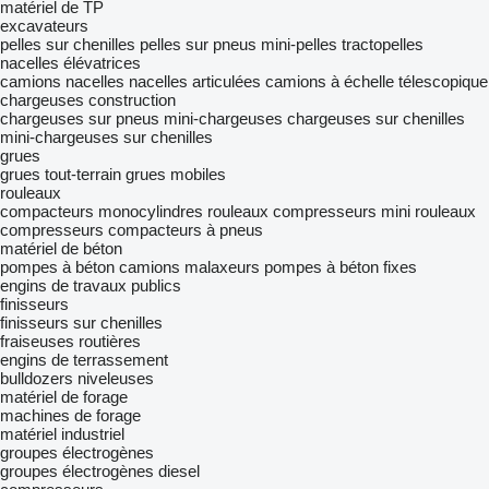
matériel de TP
excavateurs
pelles sur chenilles
pelles sur pneus
mini-pelles
tractopelles
nacelles élévatrices
camions nacelles
nacelles articulées
camions à échelle télescopique
chargeuses construction
chargeuses sur pneus
mini-chargeuses
chargeuses sur chenilles
mini-chargeuses sur chenilles
grues
grues tout-terrain
grues mobiles
rouleaux
compacteurs monocylindres
rouleaux compresseurs
mini rouleaux
compresseurs
compacteurs à pneus
matériel de béton
pompes à béton
camions malaxeurs
pompes à béton fixes
engins de travaux publics
finisseurs
finisseurs sur chenilles
fraiseuses routières
engins de terrassement
bulldozers
niveleuses
matériel de forage
machines de forage
matériel industriel
groupes électrogènes
groupes électrogènes diesel