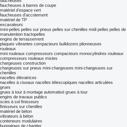
faucheuses
faucheuses à barres de coupe
matériel d'espace vert
faucheuses d'accotement
matériel de TP
excavateurs
mini-pelles
pelles sur pneus
pelles sur chenilles
midi pelles
pelles de
manutention
tractopelles
engins de terrassement
plaques vibrantes
compacteurs
bulldozers
pilonneuses
rouleaux
mini rouleaux compresseurs
compacteurs monocylindres
rouleaux
compresseurs
rouleaux mixtes
chargeuses construction
chargeuses sur pneus
mini-chargeuses
mini-chargeuses sur
chenilles
nacelles élévatrices
nacelles à ciseaux
nacelles télescopiques
nacelles articulées
grues
grues à tour à montage automatisé
grues à tour
engins de travaux publics
scies à sol
finisseurs
finisseurs sur chenilles
matériel de béton
vibrateurs à béton
conteneurs modulaires
bungalows de chantier