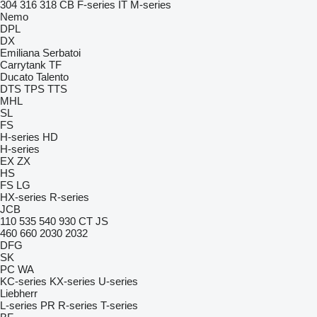
304
316
318
CB
F-series
IT
M-series
Nemo
DPL
DX
Emiliana Serbatoi
Carrytank
TF
Ducato
Talento
DTS
TPS
TTS
MHL
SL
FS
H-series
HD
H-series
EX
ZX
HS
FS
LG
HX-series
R-series
JCB
110
535
540
930
CT
JS
460
660
2030
2032
DFG
SK
PC
WA
KC-series
KX-series
U-series
Liebherr
L-series
PR
R-series
T-series