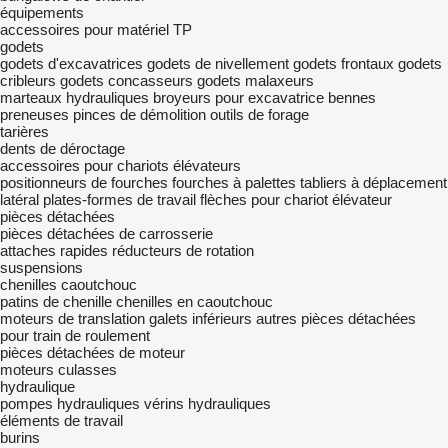
équipements
accessoires pour matériel TP
godets
godets d'excavatrices
godets de nivellement
godets frontaux
godets
cribleurs
godets concasseurs
godets malaxeurs
marteaux hydrauliques
broyeurs pour excavatrice
bennes
preneuses
pinces de démolition
outils de forage
tarières
dents de déroctage
accessoires pour chariots élévateurs
positionneurs de fourches
fourches à palettes
tabliers à déplacement
latéral
plates-formes de travail
flèches pour chariot élévateur
pièces détachées
pièces détachées de carrosserie
attaches rapides
réducteurs de rotation
suspensions
chenilles caoutchouc
patins de chenille
chenilles en caoutchouc
moteurs de translation
galets inférieurs
autres pièces détachées
pour train de roulement
pièces détachées de moteur
moteurs
culasses
hydraulique
pompes hydrauliques
vérins hydrauliques
éléments de travail
burins