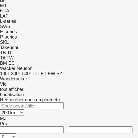
BF
MT
6
TA
LAF
L-series
SW6
E-series
P-series
SKL
Takeuchi
TB
TL
TA
TW
BM
EC
Wacker Neuson
1001
3001
5001
DT
ET
EW
EZ
Woodcracker
Vio
tout afficher
Localisation
Rechercher dans un périmètre
Mali
Prix
–