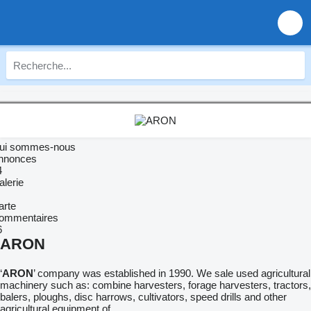
ui sommes-nous
nnonces
4
alerie
arte
ommentaires
6
ARON
‘
ARON
’ company was established in 1990. We sale used agricultural
machinery such as: combine harvesters, forage harvesters, tractors,
balers, ploughs, disc harrows, cultivators, speed drills and other
agricultural equipment of