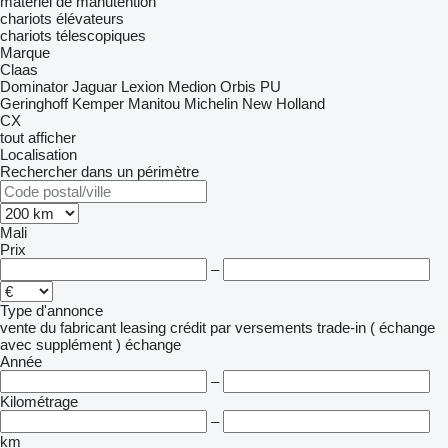
matériel de manutention
chariots élévateurs
chariots télescopiques
Marque
Claas
Dominator
Jaguar
Lexion
Medion
Orbis
PU
Geringhoff
Kemper
Manitou
Michelin
New Holland
CX
tout afficher
Localisation
Rechercher dans un périmètre
Mali
Prix
–
Type d'annonce
vente
du fabricant
leasing
crédit
par versements
trade-in ( échange
avec supplément )
échange
Année
–
Kilométrage
–
km