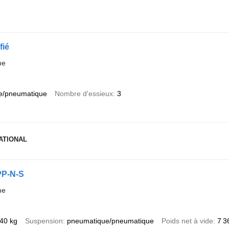
fié
me
e/pneumatique
Nombre d'essieux
3
ATIONAL
PP-N-S
me
40 kg
Suspension
pneumatique/pneumatique
Poids net à vide
7 3