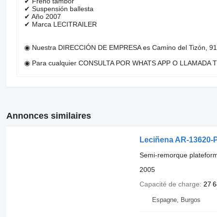
✔ Frenó tambor
✔ Suspensión ballesta
✔ Año 2007
✔ Marca LECITRAILER
◉ Nuestra DIRECCIÓN DE EMPRESA es Camino del Tizón, 91D. 
◉ Para cualquier CONSULTA POR WHATS APP O LLAMADA TELEF
Annonces similaires
Leciñena AR-13620-
Semi-remorque platefor
2005
Capacité de charge
27 6
Espagne, Burgos