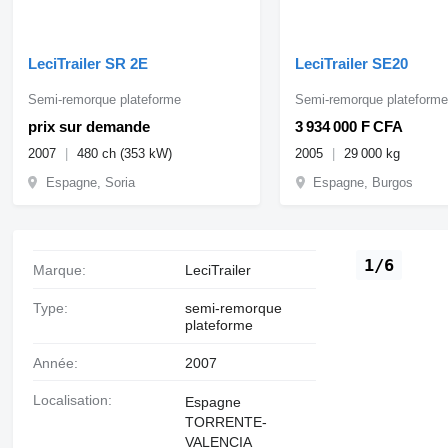
LeciTrailer SR 2E
LeciTrailer SE20
Semi-remorque plateforme
Semi-remorque plateform
prix sur demande
3 934 000 F CFA
2007
480 ch (353 kW)
2005
29 000 kg
Espagne, Soria
Espagne, Burgos
1/6
Marque:
LeciTrailer
Type:
semi-remorque
plateforme
Année:
2007
Localisation:
Espagne
TORRENTE-
VALENCIA