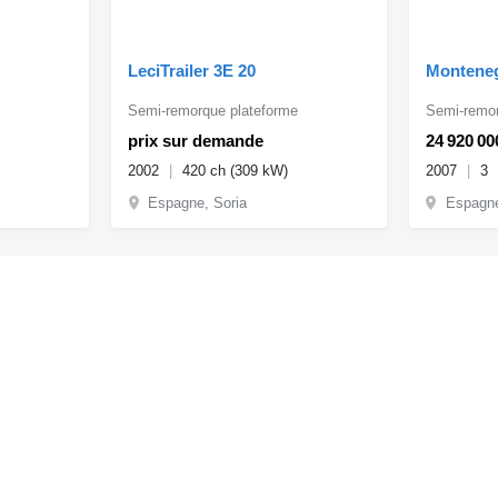
LeciTrailer 3E 20
Monteneg
e
Semi-remorque plateforme
Semi-remor
prix sur demande
24 920 0
2002
420 ch (309 kW)
2007
3
Espagne, Soria
Espagne