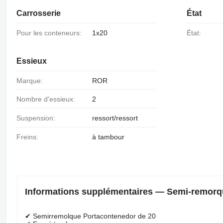
Carrosserie
État
Pour les conteneurs:
1x20
État:
Essieux
Marque:
ROR
Nombre d'essieux:
2
Suspension:
ressort/ressort
Freins:
à tambour
Informations supplémentaires — Semi-remorqu
✔ Semirremolque Portacontenedor de 20