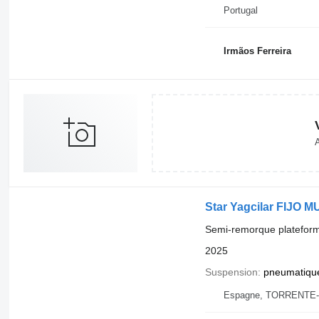
Portugal
Irmãos Ferreira
A
Star Yagcilar FIJO 
Semi-remorque platefor
2025
Suspension
pneumatiqu
Espagne, TORRENTE