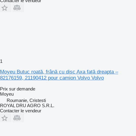
Contacter le vendeur
1
Moyeu Butuc roată, frână cu disc Axa față dreapta –
82176159, 21190412 pour camion Volvo Volvo
Prix sur demande
Moyeu
Roumanie, Cristesti
ROYAL DRU AGRO S.R.L.
Contacter le vendeur