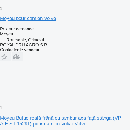
1
Moyeu pour camion Volvo
Prix sur demande
Moyeu
Roumanie, Cristesti
ROYAL DRU AGRO S.R.L.
Contacter le vendeur
1
Moyeu Butuc roată frână cu tambur axa față stânga (VP
A.E.S.I 15291) pour camion Volvo Volvo