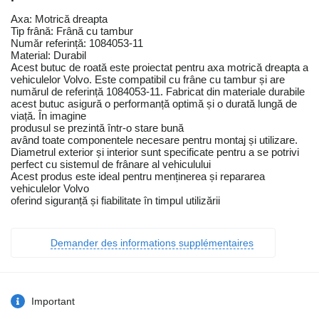
Axa: Motrică dreapta
Tip frână: Frână cu tambur
Număr referință: 1084053-11
Material: Durabil
Acest butuc de roată este proiectat pentru axa motrică dreapta a
vehiculelor Volvo. Este compatibil cu frâne cu tambur și are
numărul de referință 1084053-11. Fabricat din materiale durabile
acest butuc asigură o performanță optimă și o durată lungă de
viață. În imagine
produsul se prezintă într-o stare bună
având toate componentele necesare pentru montaj și utilizare.
Diametrul exterior și interior sunt specificate pentru a se potrivi
perfect cu sistemul de frânare al vehiculului
Acest produs este ideal pentru menținerea și repararea
vehiculelor Volvo
oferind siguranță și fiabilitate în timpul utilizării
Demander des informations supplémentaires
Important