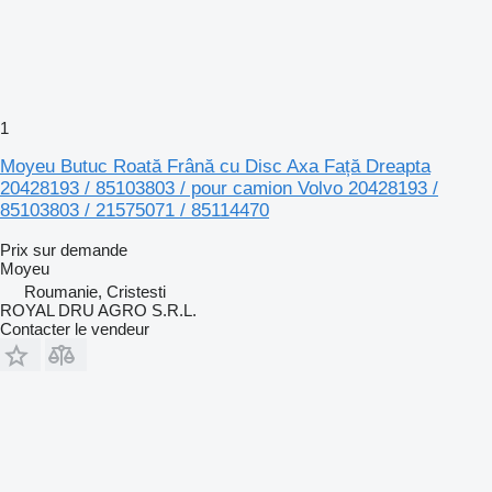
1
Moyeu Butuc Roată Frână cu Disc Axa Față Dreapta
20428193 / 85103803 / pour camion Volvo 20428193 /
85103803 / 21575071 / 85114470
Prix sur demande
Moyeu
Roumanie, Cristesti
ROYAL DRU AGRO S.R.L.
Contacter le vendeur