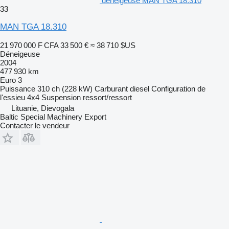
déneigeuse MAN TGA 18.310
33
MAN TGA 18.310
21 970 000 F CFA
33 500 €
≈ 38 710 $US
Déneigeuse
2004
477 930 km
Euro 3
Puissance
310 ch (228 kW)
Carburant
diesel
Configuration de
l'essieu
4x4
Suspension
ressort/ressort
Lituanie, Dievogala
Baltic Special Machinery Export
Contacter le vendeur