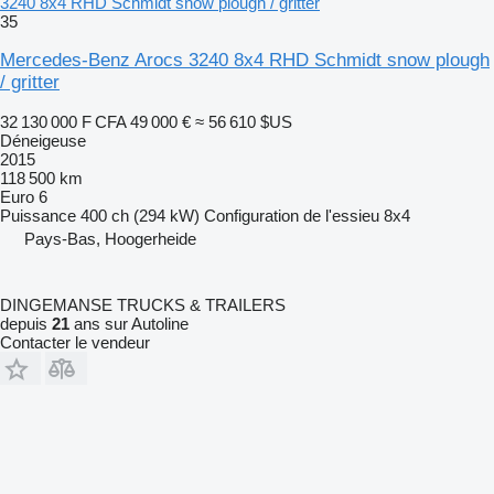
3240 8x4 RHD Schmidt snow plough / gritter
35
Mercedes-Benz Arocs 3240 8x4 RHD Schmidt snow plough
/ gritter
32 130 000 F CFA
49 000 €
≈ 56 610 $US
Déneigeuse
2015
118 500 km
Euro 6
Puissance
400 ch (294 kW)
Configuration de l'essieu
8x4
Pays-Bas, Hoogerheide
DINGEMANSE TRUCKS & TRAILERS
depuis
21
ans sur Autoline
Contacter le vendeur