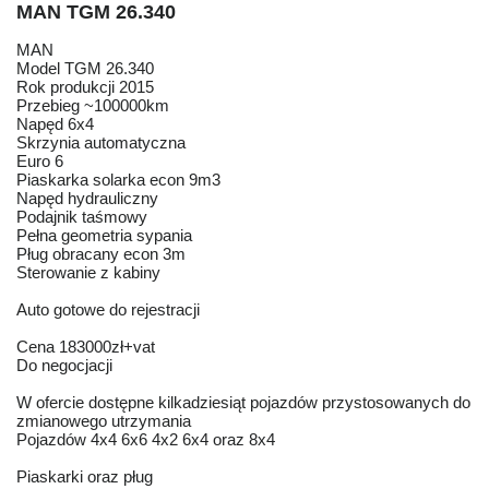
MAN TGM 26.340
MAN
Model TGM 26.340
Rok produkcji 2015
Przebieg ~100000km
Napęd 6x4
Skrzynia automatyczna
Euro 6
Piaskarka solarka econ 9m3
Napęd hydrauliczny
Podajnik taśmowy
Pełna geometria sypania
Pług obracany econ 3m
Sterowanie z kabiny
Auto gotowe do rejestracji
Cena 183000zł+vat
Do negocjacji
W ofercie dostępne kilkadziesiąt pojazdów przystosowanych do
zmianowego utrzymania
Pojazdów 4x4 6x6 4x2 6x4 oraz 8x4
Piaskarki oraz pług