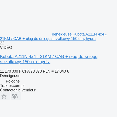
déneigeuse Kubota A211N 4x4 -
21KM / CAB + pług do śniegu strzałkowy 150 cm, hydra
22
VIDÉO
Kubota A211N 4x4 - 21KM / CAB + pług do śniegu
strzałkowy 150 cm, hydra
11 170 000 F CFA
73 370 PLN
≈ 17 040 €
Déneigeuse
Pologne
Traktor.com.pl
Contacter le vendeur