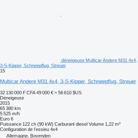
déneigeuse Multicar Andere M31 4x4,
3-S-Kipper, Schneepflug, Streuer
15
Multicar Andere M31 4x4, 3-S-Kipper, Schneepflug, Streuer
32 130 000 F CFA
49 000 €
≈ 56 610 $US
Déneigeuse
2015
65 380 km
5 525 m/h
Euro 6
Puissance
122 ch (90 kW)
Carburant
diesel
Volume
1,22 m³
Configuration de l'essieu
4x4
Allemagne, Bovenden