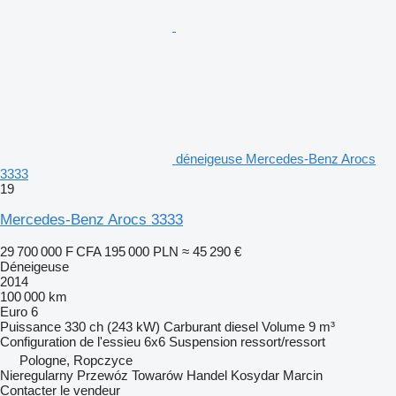
déneigeuse Mercedes-Benz Arocs
3333
19
Mercedes-Benz Arocs 3333
29 700 000 F CFA
195 000 PLN
≈ 45 290 €
Déneigeuse
2014
100 000 km
Euro 6
Puissance
330 ch (243 kW)
Carburant
diesel
Volume
9 m³
Configuration de l'essieu
6x6
Suspension
ressort/ressort
Pologne, Ropczyce
Nieregularny Przewóz Towarów Handel Kosydar Marcin
Contacter le vendeur