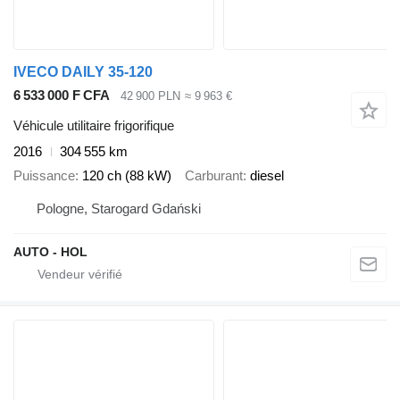
IVECO DAILY 35-120
6 533 000 F CFA
42 900 PLN
≈ 9 963 €
Véhicule utilitaire frigorifique
2016
304 555 km
Puissance
120 ch (88 kW)
Carburant
diesel
Pologne, Starogard Gdański
AUTO - HOL