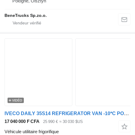
Pologne, Olsztyn
BeneTrucks Sp.zo.o.
VIDÉO
IVECO DAILY 35S14 REFRIGERATOR VAN -10*C POWER SUPPLY 230V CRUISE CONT
17 040 000 F CFA
25 990 €
≈ 30 030 $US
Véhicule utilitaire frigorifique