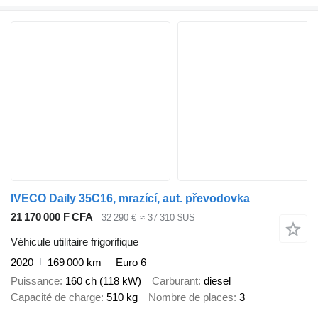
IVECO Daily 35C16, mrazící, aut. převodovka
21 170 000 F CFA
32 290 €
≈ 37 310 $US
Véhicule utilitaire frigorifique
2020
169 000 km
Euro 6
Puissance
160 ch (118 kW)
Carburant
diesel
Capacité de charge
510 kg
Nombre de places
3