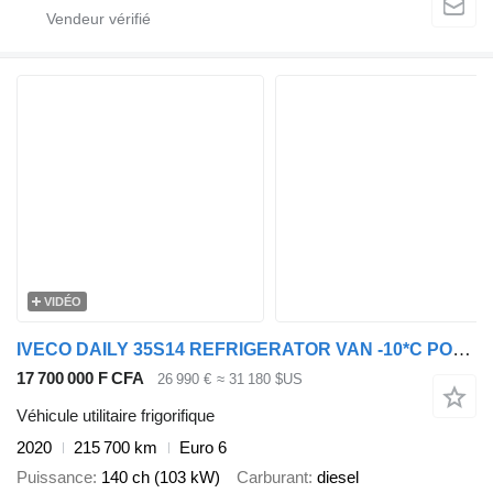
VIDÉO
IVECO DAILY 35S14 REFRIGERATOR VAN -10*C POWER SUPPLY 230V CRUISE CONT
17 700 000 F CFA
26 990 €
≈ 31 180 $US
Véhicule utilitaire frigorifique
2020
215 700 km
Euro 6
Puissance
140 ch (103 kW)
Carburant
diesel