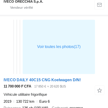
IVECO ORECCHIA S.p.A.
IVECO DAILY 40C15 CNG Koelwagen D/N!
11 700 000 F CFA
17 850 €
≈ 20 620 $US
Véhicule utilitaire frigorifique
2019
130 722 km
Euro 6
Puissance
136 ch (100 kW)
Carburant
essence