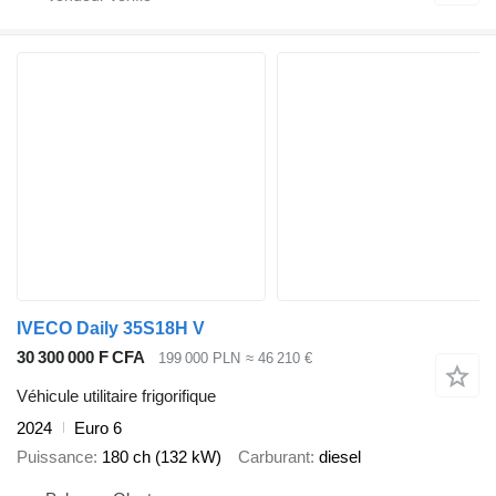
IVECO Daily 35S18H V
30 300 000 F CFA
199 000 PLN
≈ 46 210 €
Véhicule utilitaire frigorifique
2024
Euro 6
Puissance
180 ch (132 kW)
Carburant
diesel