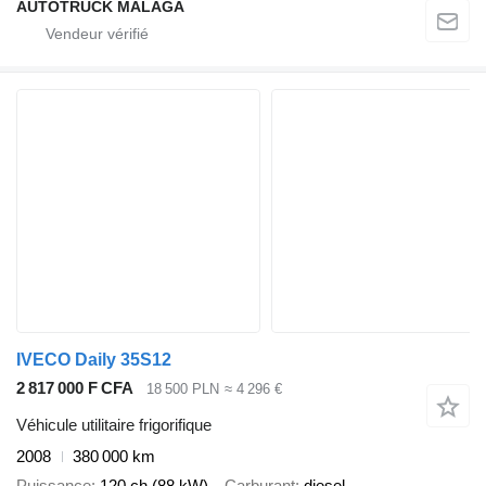
AUTOTRUCK MALAGA
IVECO Daily 35S12
2 817 000 F CFA
18 500 PLN
≈ 4 296 €
Véhicule utilitaire frigorifique
2008
380 000 km
Puissance
120 ch (88 kW)
Carburant
diesel