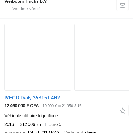
Vierboom Trucks B.V.
IVECO Daily 35S15 L4H2
12 460 000 F CFA
19 000 €
≈ 21 950 $US
Véhicule utilitaire frigorifique
2016
212 906 km
Euro 5
Puissance
150 ch (110 kW)
Carburant
diesel