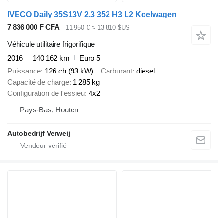
IVECO Daily 35S13V 2.3 352 H3 L2 Koelwagen
7 836 000 F CFA
11 950 €
≈ 13 810 $US
Véhicule utilitaire frigorifique
2016
140 162 km
Euro 5
Puissance
126 ch (93 kW)
Carburant
diesel
Capacité de charge
1 285 kg
Configuration de l'essieu
4x2
Pays-Bas, Houten
Autobedrijf Verweij