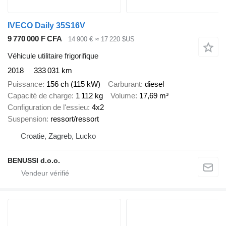
IVECO Daily 35S16V
9 770 000 F CFA
14 900 €
≈ 17 220 $US
Véhicule utilitaire frigorifique
2018
333 031 km
Puissance
156 ch (115 kW)
Carburant
diesel
Capacité de charge
1 112 kg
Volume
17,69 m³
Configuration de l'essieu
4x2
Suspension
ressort/ressort
Croatie, Zagreb, Lucko
BENUSSI d.o.o.