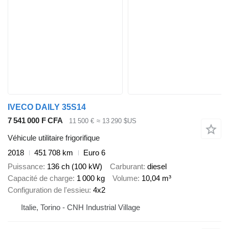
IVECO DAILY 35S14
7 541 000 F CFA
11 500 €
≈ 13 290 $US
Véhicule utilitaire frigorifique
2018
451 708 km
Euro 6
Puissance
136 ch (100 kW)
Carburant
diesel
Capacité de charge
1 000 kg
Volume
10,04 m³
Configuration de l'essieu
4x2
Italie, Torino - CNH Industrial Village