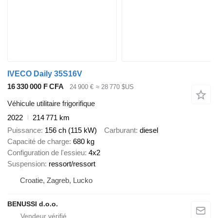
IVECO Daily 35S16V
16 330 000 F CFA
24 900 €
≈ 28 770 $US
Véhicule utilitaire frigorifique
2022
214 771 km
Puissance
156 ch (115 kW)
Carburant
diesel
Capacité de charge
680 kg
Configuration de l'essieu
4x2
Suspension
ressort/ressort
Croatie, Zagreb, Lucko
BENUSSI d.o.o.