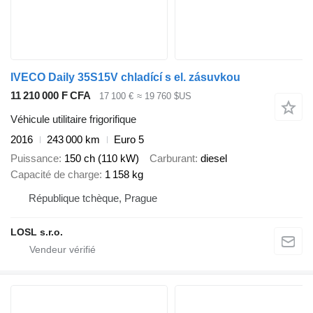
IVECO Daily 35S15V chladící s el. zásuvkou
11 210 000 F CFA
17 100 €
≈ 19 760 $US
Véhicule utilitaire frigorifique
2016
243 000 km
Euro 5
Puissance
150 ch (110 kW)
Carburant
diesel
Capacité de charge
1 158 kg
République tchèque, Prague
LOSL s.r.o.