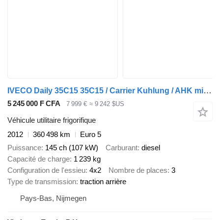
IVECO Daily 35C15 35C15 / Carrier Kuhlung / AHK mit luft / TUV bis 12-
5 245 000 F CFA
7 999 €
≈ 9 242 $US
Véhicule utilitaire frigorifique
2012
360 498 km
Euro 5
Puissance
145 ch (107 kW)
Carburant
diesel
Capacité de charge
1 239 kg
Configuration de l'essieu
4x2
Nombre de places
3
Type de transmission
traction arrière
Pays-Bas, Nijmegen