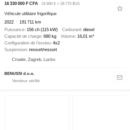
16 330 000 F CFA
24 900 €
≈ 28 770 $US
Véhicule utilitaire frigorifique
2022
191 711 km
Puissance
156 ch (115 kW)
Carburant
diesel
Capacité de charge
680 kg
Volume
16,01 m³
Configuration de l'essieu
4x2
Suspension
ressort/ressort
Croatie, Zagreb, Lucko
BENUSSI d.o.o.