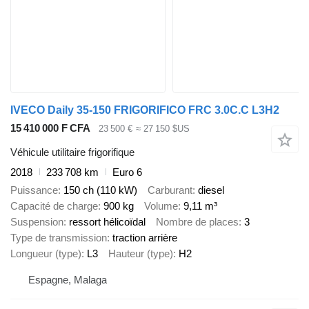
IVECO Daily 35-150 FRIGORIFICO FRC 3.0C.C L3H2
15 410 000 F CFA
23 500 €
≈ 27 150 $US
Véhicule utilitaire frigorifique
2018
233 708 km
Euro 6
Puissance
150 ch (110 kW)
Carburant
diesel
Capacité de charge
900 kg
Volume
9,11 m³
Suspension
ressort hélicoïdal
Nombre de places
3
Type de transmission
traction arrière
Longueur (type)
L3
Hauteur (type)
H2
Espagne, Malaga