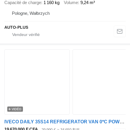
Capacité de charge
1 160 kg
Volume
9,24 m³
Pologne, Wałbrzych
AUTO-PLUS
VIDÉO
IVECO DAILY 35S14 REFRIGERATOR VAN 0*C POWER SUPPLY 230V CRUISE CONTRO
19 670 000 F CFA
29 990 €
≈ 34 650 $US