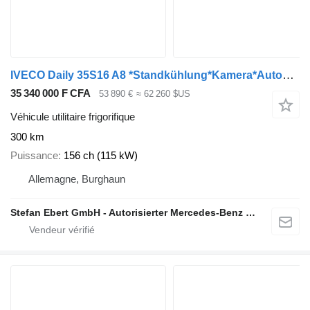
IVECO Daily 35S16 A8 *Standkühlung*Kamera*Automatik*
35 340 000 F CFA
53 890 €
≈ 62 260 $US
Véhicule utilitaire frigorifique
300 km
Puissance
156 ch (115 kW)
Allemagne, Burghaun
Stefan Ebert GmbH - Autorisierter Mercedes-Benz Servicepartner