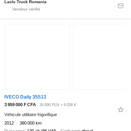
Laslo Truck Romania
IVECO Daily 35S13
3 959 000 F CFA
26 000 PLN
≈ 6 038 €
Véhicule utilitaire frigorifique
2012
380 000 km
Puissance
130 ch (96 kW)
Carburant
diesel