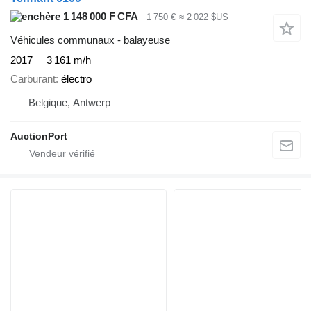
1 148 000 F CFA
1 750 €
≈ 2 022 $US
Véhicules communaux - balayeuse
2017
3 161 m/h
Carburant
électro
Belgique, Antwerp
AuctionPort