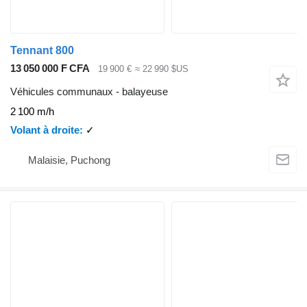
Tennant 800
13 050 000 F CFA
19 900 €
≈ 22 990 $US
Véhicules communaux - balayeuse
2 100 m/h
Volant à droite
✓
Malaisie, Puchong