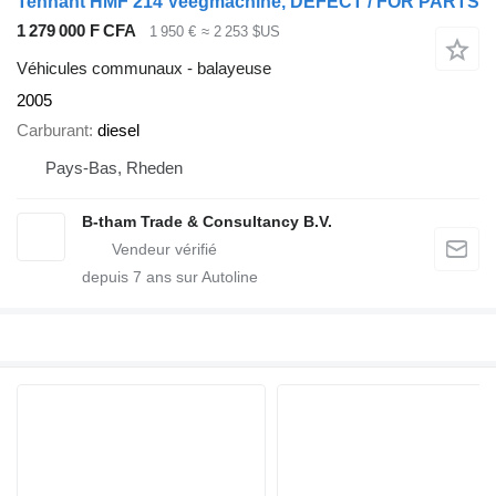
Tennant HMF 214 Veegmachine, DEFECT / FOR PARTS
1 279 000 F CFA
1 950 €
≈ 2 253 $US
Véhicules communaux - balayeuse
2005
Carburant
diesel
Pays-Bas, Rheden
B-tham Trade & Consultancy B.V.
depuis
7
ans sur Autoline