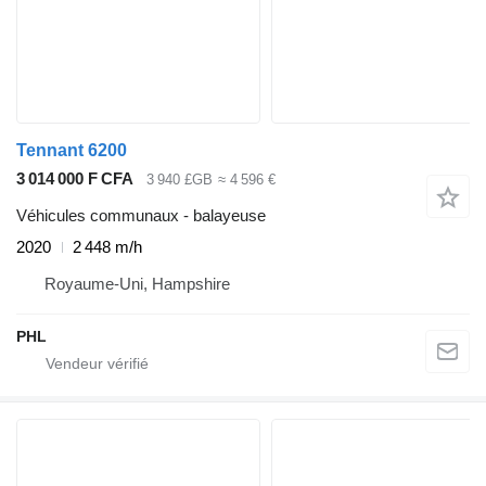
Tennant 6200
3 014 000 F CFA
3 940 £GB
≈ 4 596 €
Véhicules communaux - balayeuse
2020
2 448 m/h
Royaume-Uni, Hampshire
PHL