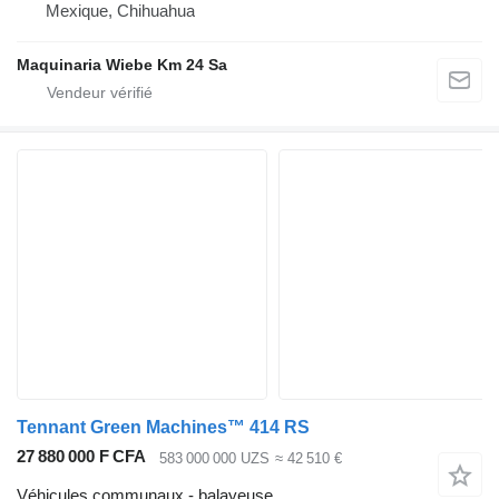
Mexique, Chihuahua
Maquinaria Wiebe Km 24 Sa
Tennant Green Machines™ 414 RS
27 880 000 F CFA
583 000 000 UZS
≈ 42 510 €
Véhicules communaux - balayeuse