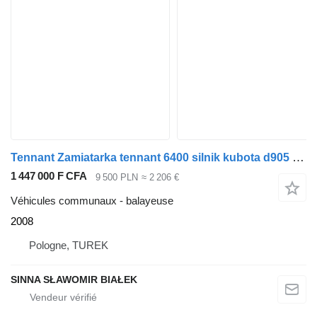
Tennant Zamiatarka tennant 6400 silnik kubota d905 3 tłokowy
1 447 000 F CFA
9 500 PLN
≈ 2 206 €
Véhicules communaux - balayeuse
2008
Pologne, TUREK
SINNA SŁAWOMIR BIAŁEK