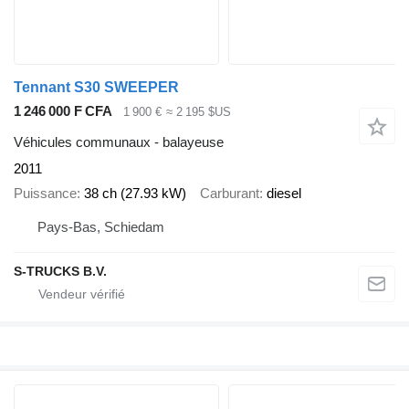
Tennant S30 SWEEPER
1 246 000 F CFA
1 900 €
≈ 2 195 $US
Véhicules communaux - balayeuse
2011
Puissance
38 ch (27.93 kW)
Carburant
diesel
Pays-Bas, Schiedam
S-TRUCKS B.V.