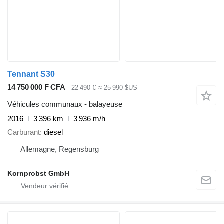
Tennant S30
14 750 000 F CFA
22 490 €
≈ 25 990 $US
Véhicules communaux - balayeuse
2016
3 396 km
3 936 m/h
Carburant
diesel
Allemagne, Regensburg
Kornprobst GmbH