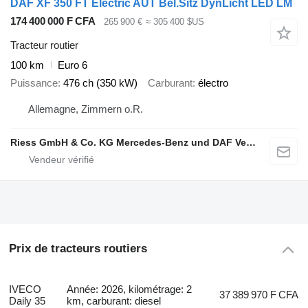
DAF XF 350 FT Electric AUT Bel.Sitz DynLicht LED LM
174 400 000 F CFA
265 900 €
≈ 305 400 $US
Tracteur routier
100 km
Euro 6
Puissance
476 ch (350 kW)
Carburant
électro
Allemagne, Zimmern o.R.
Riess GmbH & Co. KG Mercedes-Benz und DAF Vertragspartner
Prix de tracteurs routiers
IVECO
Année: 2026, kilométrage: 2
37 389 970 F CFA
Daily 35
km, carburant: diesel