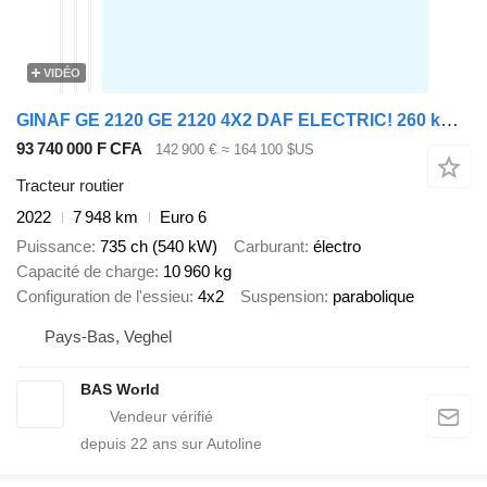
VIDÉO
GINAF GE 2120 GE 2120 4X2 DAF ELECTRIC! 260 kWh AC/DC
93 740 000 F CFA
142 900 €
≈ 164 100 $US
Tracteur routier
2022
7 948 km
Euro 6
Puissance
735 ch (540 kW)
Carburant
électro
Capacité de charge
10 960 kg
Configuration de l'essieu
4x2
Suspension
parabolique
Pays-Bas, Veghel
BAS World
depuis
22
ans sur Autoline