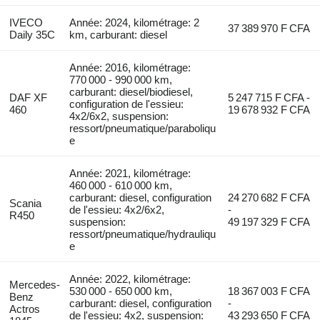
IVECO
Année: 2024, kilométrage: 2
37 389 970 F CFA
Daily 35C
km, carburant: diesel
Année: 2016, kilométrage:
770 000 - 990 000 km,
carburant: diesel/biodiesel,
DAF XF
5 247 715 F CFA -
configuration de l'essieu:
460
19 678 932 F CFA
4x2/6x2, suspension:
ressort/pneumatique/paraboliqu
e
Année: 2021, kilométrage:
460 000 - 610 000 km,
carburant: diesel, configuration
24 270 682 F CFA
Scania
de l'essieu: 4x2/6x2,
-
R450
suspension:
49 197 329 F CFA
ressort/pneumatique/hydrauliqu
e
Année: 2022, kilométrage:
Mercedes-
530 000 - 650 000 km,
18 367 003 F CFA
Benz
carburant: diesel, configuration
-
Actros
de l'essieu: 4x2, suspension:
43 293 650 F CFA