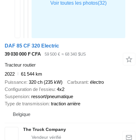
DAF 85 CF 320 Electric
39 030 000 F CFA
59 500 €
≈ 68 340 $US
Tracteur routier
2022
61 544 km
Puissance
320 ch (235 kW)
Carburant
électro
Configuration de l'essieu
4x2
Suspension
ressort/pneumatique
Type de transmission
traction arrière
Belgique
The Truck Company