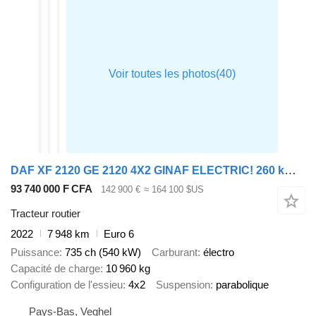
DAF XF 2120 GE 2120 4X2 GINAF ELECTRIC! 260 kWh AC/DC
93 740 000 F CFA
142 900 €
≈ 164 100 $US
Tracteur routier
2022
7 948 km
Euro 6
Puissance
735 ch (540 kW)
Carburant
électro
Capacité de charge
10 960 kg
Configuration de l'essieu
4x2
Suspension
parabolique
Pays-Bas, Veghel