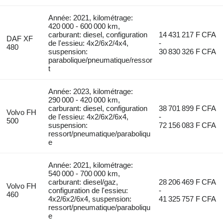
Année: 2021, kilométrage:
420 000 - 600 000 km,
carburant: diesel, configuration
14 431 217 F CFA
DAF XF
de l'essieu: 4x2/6x2/4x4,
-
480
suspension:
30 830 326 F CFA
parabolique/pneumatique/ressor
t
Année: 2023, kilométrage:
290 000 - 420 000 km,
carburant: diesel, configuration
38 701 899 F CFA
Volvo FH
de l'essieu: 4x2/6x2/6x4,
-
500
suspension:
72 156 083 F CFA
ressort/pneumatique/paraboliqu
e
Année: 2021, kilométrage:
540 000 - 700 000 km,
carburant: diesel/gaz,
28 206 469 F CFA
Volvo FH
configuration de l'essieu:
-
460
4x2/6x2/6x4, suspension:
41 325 757 F CFA
ressort/pneumatique/paraboliqu
e