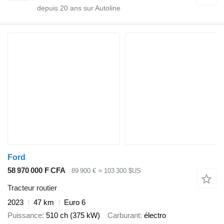
depuis
20
ans sur Autoline
Ford
58 970 000 F CFA
89 900 €
≈ 103 300 $US
Tracteur routier
2023
47 km
Euro 6
Puissance
510 ch (375 kW)
Carburant
électro