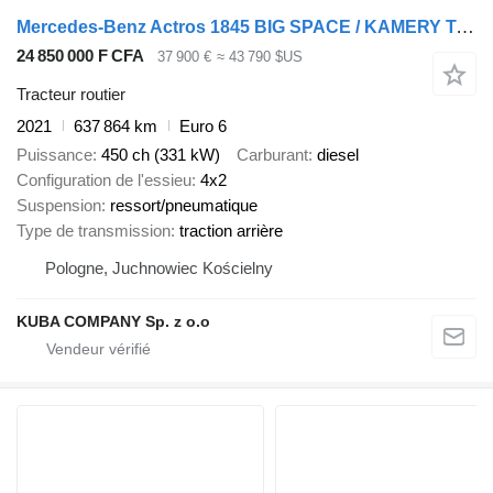
Mercedes-Benz Actros 1845 BIG SPACE / KAMERY TABLETY / NOWE OPONY / KSENONY
24 850 000 F CFA
37 900 €
≈ 43 790 $US
Tracteur routier
2021
637 864 km
Euro 6
Puissance
450 ch (331 kW)
Carburant
diesel
Configuration de l'essieu
4x2
Suspension
ressort/pneumatique
Type de transmission
traction arrière
Pologne, Juchnowiec Kościelny
KUBA COMPANY Sp. z o.o