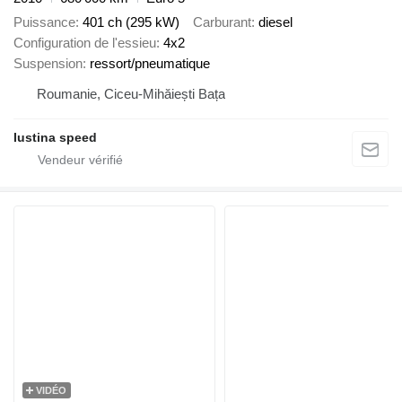
Puissance
401 ch (295 kW)
Carburant
diesel
Configuration de l'essieu
4x2
Suspension
ressort/pneumatique
Roumanie, Ciceu-Mihăiești Bața
Iustina speed
VIDÉO