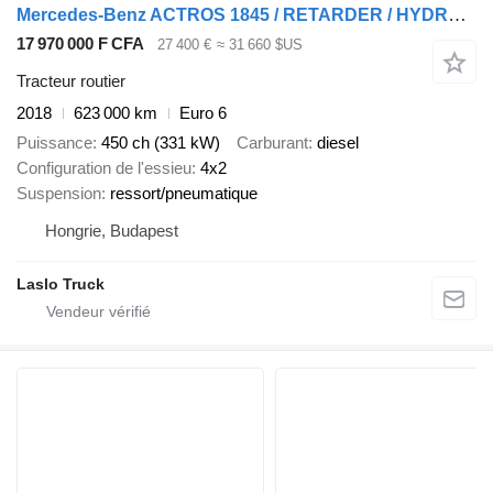
Mercedes-Benz ACTROS 1845 / RETARDER / HYDRAULIKA / ALUFELGI / STREAM SPACE
17 970 000 F CFA
27 400 €
≈ 31 660 $US
Tracteur routier
2018
623 000 km
Euro 6
Puissance
450 ch (331 kW)
Carburant
diesel
Configuration de l'essieu
4x2
Suspension
ressort/pneumatique
Hongrie, Budapest
Laslo Truck