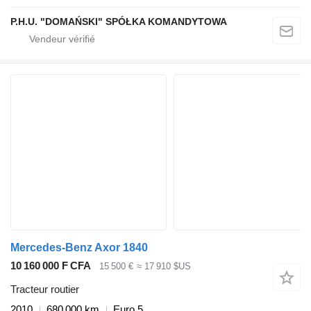
P.H.U. "DOMAŃSKI" SPÓŁKA KOMANDYTOWA
Mercedes-Benz Axor 1840
10 160 000 F CFA
15 500 €
≈ 17 910 $US
Tracteur routier
2010
680 000 km
Euro 5