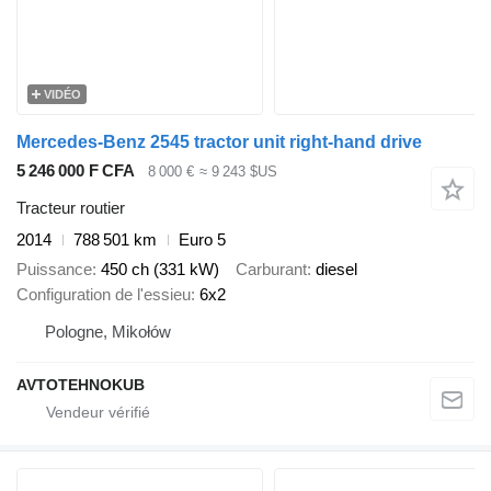
VIDÉO
Mercedes-Benz 2545 tractor unit right-hand drive
5 246 000 F CFA
8 000 €
≈ 9 243 $US
Tracteur routier
2014
788 501 km
Euro 5
Puissance
450 ch (331 kW)
Carburant
diesel
Configuration de l'essieu
6x2
Pologne, Mikołów
AVTOTEHNOKUB