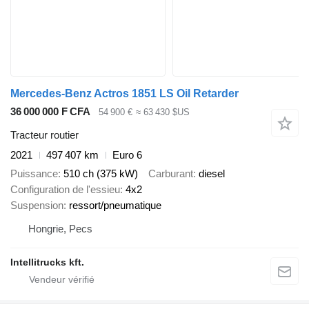
Mercedes-Benz Actros 1851 LS Oil Retarder
36 000 000 F CFA
54 900 €
≈ 63 430 $US
Tracteur routier
2021
497 407 km
Euro 6
Puissance
510 ch (375 kW)
Carburant
diesel
Configuration de l'essieu
4x2
Suspension
ressort/pneumatique
Hongrie, Pecs
Intellitrucks kft.