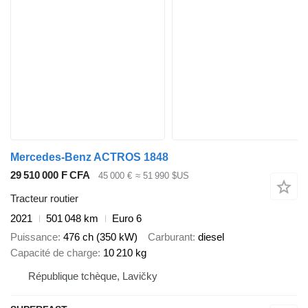
Mercedes-Benz ACTROS 1848
29 510 000 F CFA
45 000 €
≈ 51 990 $US
Tracteur routier
2021
501 048 km
Euro 6
Puissance
476 ch (350 kW)
Carburant
diesel
Capacité de charge
10 210 kg
République tchèque, Lavičky