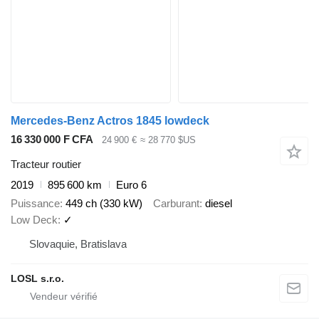
Mercedes-Benz Actros 1845 lowdeck
16 330 000 F CFA
24 900 €
≈ 28 770 $US
Tracteur routier
2019
895 600 km
Euro 6
Puissance
449 ch (330 kW)
Carburant
diesel
Low Deck
✓
Slovaquie, Bratislava
LOSL s.r.o.