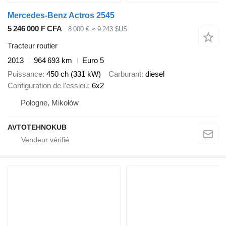
Mercedes-Benz Actros 2545
5 246 000 F CFA
8 000 €
≈ 9 243 $US
Tracteur routier
2013
964 693 km
Euro 5
Puissance
450 ch (331 kW)
Carburant
diesel
Configuration de l'essieu
6x2
Pologne, Mikołów
AVTOTEHNOKUB