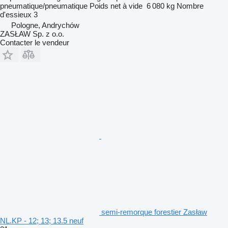
pneumatique/pneumatique
Poids net à vide
6 080 kg
Nombre
d'essieux
3
Pologne, Andrychów
ZASŁAW Sp. z o.o.
Contacter le vendeur
semi-remorque forestier Zasław
NL.KP - 12; 13; 13.5 neuf