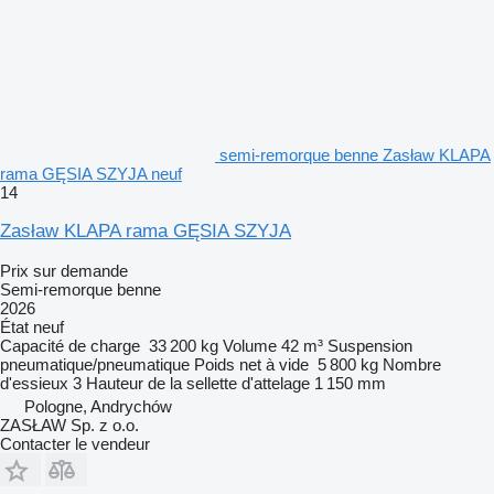
semi-remorque benne Zasław KLAPA
rama GĘSIA SZYJA neuf
14
Zasław KLAPA rama GĘSIA SZYJA
Prix sur demande
Semi-remorque benne
2026
État
neuf
Capacité de charge
33 200 kg
Volume
42 m³
Suspension
pneumatique/pneumatique
Poids net à vide
5 800 kg
Nombre
d'essieux
3
Hauteur de la sellette d'attelage
1 150 mm
Pologne, Andrychów
ZASŁAW Sp. z o.o.
Contacter le vendeur