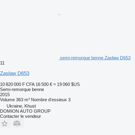
semi-remorque benne Zasław D653
11
Zasław D653
10 820 000 F CFA
16 500 €
≈ 19 060 $US
Semi-remorque benne
2015
Volume
363 m³
Nombre d'essieux
3
Ukraine, Khust
DOMION AUTO GROUP
Contacter le vendeur