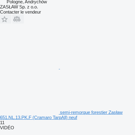
Pologne, Andrychów
ZASŁAW Sp. z o.o.
Contacter le vendeur
semi-remorque forestier Zasław
651.NL.13.PK.F (Cramaro TarpAll) neuf
11
VIDÉO