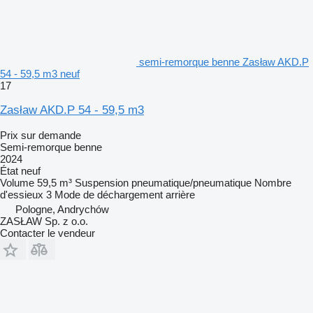
semi-remorque benne Zasław AKD.P
54 - 59,5 m3 neuf
17
Zasław AKD.P 54 - 59,5 m3
Prix sur demande
Semi-remorque benne
2024
État
neuf
Volume
59,5 m³
Suspension
pneumatique/pneumatique
Nombre
d'essieux
3
Mode de déchargement
arrière
Pologne, Andrychów
ZASŁAW Sp. z o.o.
Contacter le vendeur