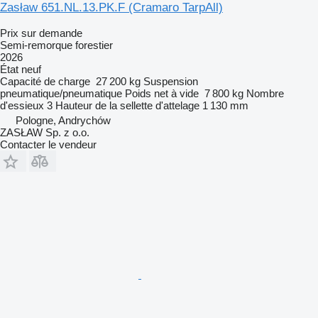
Zasław 651.NL.13.PK.F (Cramaro TarpAll)
Prix sur demande
Semi-remorque forestier
2026
État
neuf
Capacité de charge
27 200 kg
Suspension
pneumatique/pneumatique
Poids net à vide
7 800 kg
Nombre
d'essieux
3
Hauteur de la sellette d'attelage
1 130 mm
Pologne, Andrychów
ZASŁAW Sp. z o.o.
Contacter le vendeur