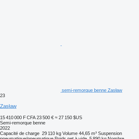
semi-remorque benne Zasław
23
Zasław
15 410 000 F CFA
23 500 €
≈ 27 150 $US
Semi-remorque benne
2022
Capacité de charge
29 110 kg
Volume
44,65 m³
Suspension
pneumatique/pneumatique
Poids net à vide
5 890 kg
Nombre