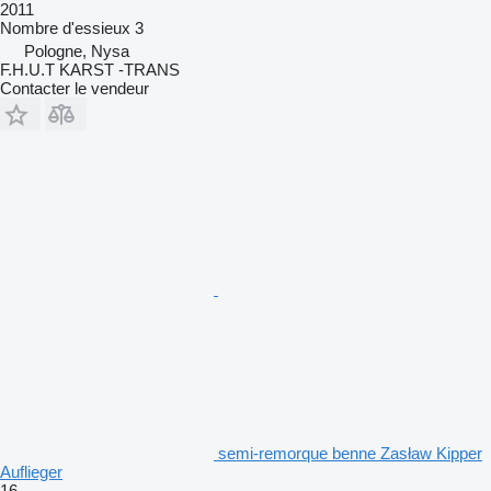
2011
Nombre d'essieux
3
Pologne, Nysa
F.H.U.T KARST -TRANS
Contacter le vendeur
semi-remorque benne Zasław Kipper
Auflieger
16