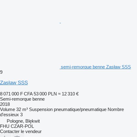
semi-remorque benne Zasław SSS
9
Zasław SSS
8 071 000 F CFA
53 000 PLN
≈ 12 310 €
Semi-remorque benne
2018
Volume
32 m³
Suspension
pneumatique/pneumatique
Nombre
d'essieux
3
Pologne, Blękwit
FHU CZAR-POL
Contacter le vendeur