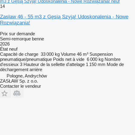
m3 z Gęsią Szyją! Udoskonalenia - Nowe Rozwiązania! neuf
14
Zasław 46 - 55 m3 z Gęsią Szyją! Udoskonalenia - Nowe
Rozwiązania!
Prix sur demande
Semi-remorque benne
2026
État
neuf
Capacité de charge
33 000 kg
Volume
46 m³
Suspension
pneumatique/pneumatique
Poids net à vide
6 000 kg
Nombre
d'essieux
3
Hauteur de la sellette d'attelage
1 150 mm
Mode de
déchargement
arrière
Pologne, Andrychów
ZASŁAW Sp. z o.o.
Contacter le vendeur