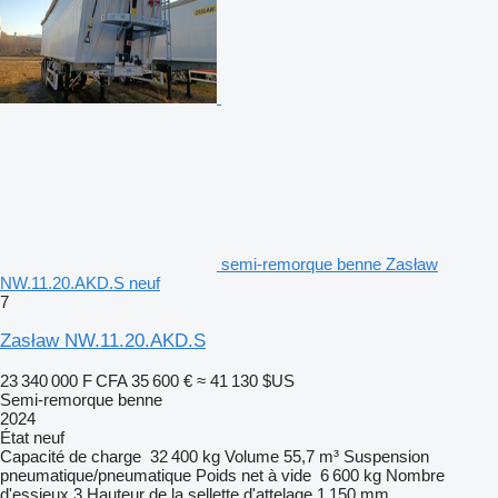
semi-remorque benne Zasław
NW.11.20.AKD.S neuf
7
Zasław NW.11.20.AKD.S
23 340 000 F CFA
35 600 €
≈ 41 130 $US
Semi-remorque benne
2024
État
neuf
Capacité de charge
32 400 kg
Volume
55,7 m³
Suspension
pneumatique/pneumatique
Poids net à vide
6 600 kg
Nombre
d'essieux
3
Hauteur de la sellette d'attelage
1 150 mm