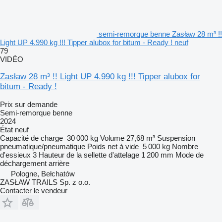
semi-remorque benne Zasław 28 m³ !!
Light UP 4.990 kg !!! Tipper alubox for bitum - Ready ! neuf
79
VIDÉO
Zasław 28 m³ !! Light UP 4.990 kg !!! Tipper alubox for
bitum - Ready !
Prix sur demande
Semi-remorque benne
2024
État
neuf
Capacité de charge
30 000 kg
Volume
27,68 m³
Suspension
pneumatique/pneumatique
Poids net à vide
5 000 kg
Nombre
d'essieux
3
Hauteur de la sellette d'attelage
1 200 mm
Mode de
déchargement
arrière
Pologne, Bełchatów
ZASŁAW TRAILS Sp. z o.o.
Contacter le vendeur