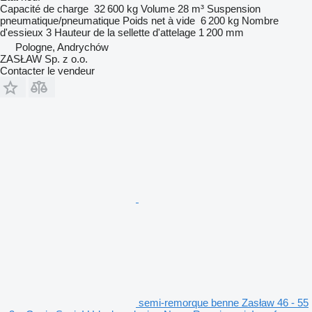
Capacité de charge
32 600 kg
Volume
28 m³
Suspension
pneumatique/pneumatique
Poids net à vide
6 200 kg
Nombre
d'essieux
3
Hauteur de la sellette d'attelage
1 200 mm
Pologne, Andrychów
ZASŁAW Sp. z o.o.
Contacter le vendeur
semi-remorque benne Zasław 46 - 55