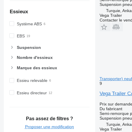
Suspension
pneu
Turquie, Anka
Essieux
Vega Trailer
Contacter le ven
Système ABS
EBS
Suspension
Nombre d'essieux
Marque des essieux
Transporter) neu
Essieu relevable
9
Essieu directeur
Vega Trailer 
Prix sur demand
Du fabricant
Semi-remorque po
Suspension
pneu
Pas assez de filtres ?
Turquie, Anka
Proposer une modification
Vega Trailer