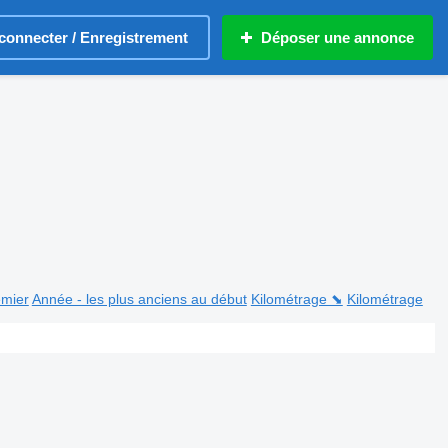
connecter / Enregistrement
Déposer une annonce
emier
Année - les plus anciens au début
Kilométrage ⬊
Kilométrage