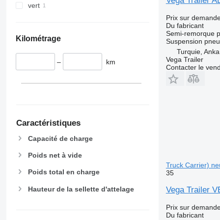
Vega Trailer
vert
Prix sur demand
Du fabricant
Semi-remorque po
Kilométrage
Suspension
pneu
Turquie, Anka
Vega Trailer
–
km
Contacter le ven
Caractéristiques
Capacité de charge
Poids net à vide
Truck Carrier) ne
Poids total en charge
35
Hauteur de la sellette d'attelage
Vega Trailer V
Prix sur demand
Du fabricant