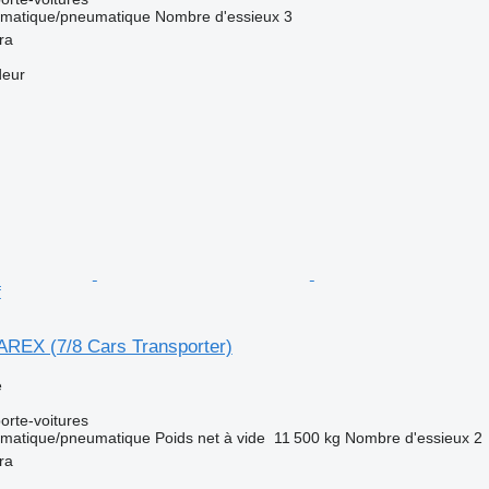
matique/pneumatique
Nombre d'essieux
3
ra
deur
f
CAREX (7/8 Cars Transporter)
e
rte-voitures
matique/pneumatique
Poids net à vide
11 500 kg
Nombre d'essieux
2
ra