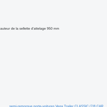
auteur de la sellette d'attelage
950 mm
.
semi-remorque porte-voitures Vega Trailer CLASSIC (7/8 CAR