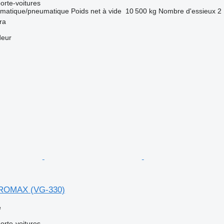
rte-voitures
matique/pneumatique
Poids net à vide
10 500 kg
Nombre d'essieux
2
ra
deur
 PROMAX (VG-330)
e
rte-voitures