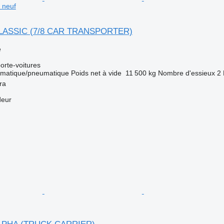
neuf
 CLASSIC (7/8 CAR TRANSPORTER)
e
rte-voitures
matique/pneumatique
Poids net à vide
11 500 kg
Nombre d'essieux
2
ra
deur