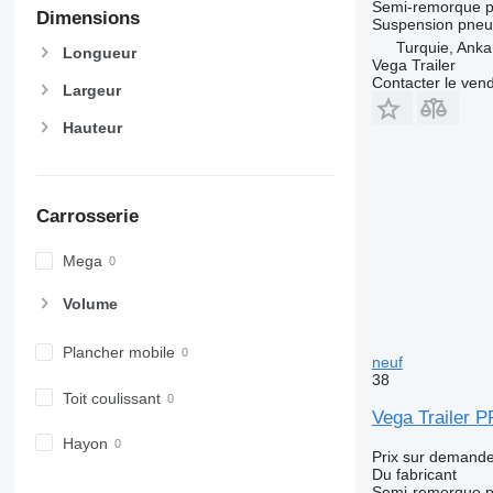
Semi-remorque po
Dimensions
Suspension
pneu
Turquie, Anka
Longueur
Vega Trailer
Contacter le ven
Largeur
Hauteur
Carrosserie
Mega
Volume
Plancher mobile
neuf
38
Toit coulissant
Vega Trailer
Hayon
Prix sur demand
Du fabricant
Semi-remorque po