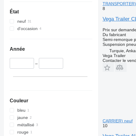
TRANSPORTER) 
8
État
Vega Trailer
neuf
d'occasion
Prix sur demand
Du fabricant
Semi-remorque po
Suspension
pneu
Année
Turquie, Anka
Vega Trailer
Contacter le ven
–
Couleur
bleu
jaune
CARRIER) neuf
métallisé
10
rouge