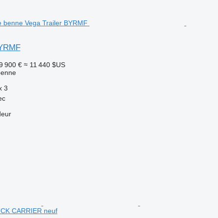
BYRMF
9 900 €
≈ 11 440 $US
benne
x
3
ec
deur
CK CARRIER neuf