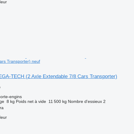
deur
ars Transporter) neuf
VEGA-TECH (2 Axle Extendable 7/8 Cars Transporter)
e
orte-engins
rge
8 kg
Poids net à vide
11 500 kg
Nombre d'essieux
2
ra
deur