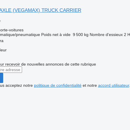
 2 AXLE (VEGAMAX) TRUCK CARRIER
e
rte-voitures
matique/pneumatique
Poids net à vide
9 500 kg
Nombre d'essieux
2
H
ra
deur
r recevoir de nouvelles annonces de cette rubrique
vous acceptez notre
politique de confidentialité
et notre
accord utilisateur