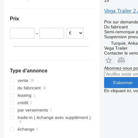
15
Italie
Vega Trailer
France
Prix
Croatie
Prix sur demand
Du fabricant
République tchèque
Semi-remorque po
–
Pologne
Suspension
pneu
Turquie, Anka
Vega Trailer
Contacter le ven
Abonnez-vous pou
Type d'annonce
vente
S'abonner
du fabricant
En cliquant ici, 
leasing
crédit
par versements
trade-in ( échange avec supplément )
échange