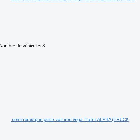
Nombre de véhicules
8
semi-remorque porte-voitures Vega Trailer ALPHA (TRUCK