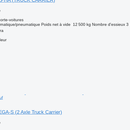
 ALPHA (TRUCK CARRIER)
e
rte-voitures
matique/pneumatique
Poids net à vide
12 500 kg
Nombre d'essieux
3
ra
deur
uf
EGA-S (2 Axle Truck Carrier)
e