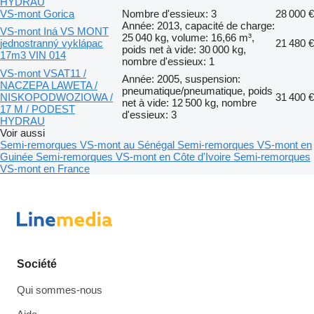
HYDRAU
VS-mont Gorica
Nombre d'essieux: 3
28 000 €
Année: 2013, capacité de charge:
VS-mont Iná VS MONT
25 040 kg, volume: 16,66 m³,
jednostranný vyklápac
21 480 €
poids net à vide: 30 000 kg,
17m3 VIN 014
nombre d'essieux: 1
VS-mont VSAT11 /
Année: 2005, suspension:
NACZEPA LAWETA /
pneumatique/pneumatique, poids
NISKOPODWOZIOWA /
31 400 €
net à vide: 12 500 kg, nombre
17 M / PODEST
d'essieux: 3
HYDRAU
Voir aussi
Semi-remorques VS-mont au Sénégal
Semi-remorques VS-mont en
Guinée
Semi-remorques VS-mont en Côte d'Ivoire
Semi-remorques
VS-mont en France
Société
Qui sommes-nous