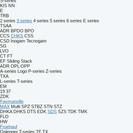
S-series
KIS
NN
E
TRB
2 series
3 series
4 series
5 series
6 series
E series
TSAA
ADR
BPDO
BPO
CCS
CHKS
CSS
CSD
Inogam
Tecnogam
SG
LVO
CT
FT
EF
Sliding
Stack
ADR
OPL
OPP
A-series
Logo
P-series
Z-series
TXA
L-series
T-series
EM
19
37
ZDK
Faymonville
MAX
Multi
SPZ
STBZ
STN
STZ
DHKA
DHKS
DTS
EDK
SDS
SZS
TDK
TMK
FLO
HW
Fruehauf
Oplegger
T-series
TF
TX