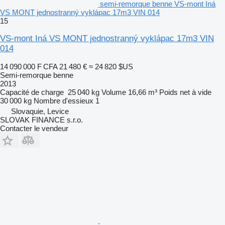
semi-remorque benne VS-mont Iná
VS MONT jednostranný vyklápac 17m3 VIN 014
15
VS-mont Iná VS MONT jednostranný vyklápac 17m3 VIN
014
14 090 000 F CFA
21 480 €
≈ 24 820 $US
Semi-remorque benne
2013
Capacité de charge
25 040 kg
Volume
16,66 m³
Poids net à vide
30 000 kg
Nombre d'essieux
1
Slovaquie, Levice
SLOVAK FINANCE s.r.o.
Contacter le vendeur