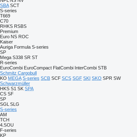
NPL
NS
NV
SBA
SCT
S-series
T669
C70
RHKS
RSBS
Premium
Euro
NS
ROC
Kaiser
Auriga
Formula
S-series
SP
Mega
S338
SR
ST
R-series
EuroCombi
EuroCompact
FlatCombi
InterCombi
STB
Schmitz Cargobull
KO
MEGA
S-series
SCB
SCF
SCS
SGF
SKI
SKO
SPR
SW
Schwarzmüller
HKS
S1
SK
SPA
CS
SF
SP
SGL
SLG
S-series
AM
TCH
4.SOU
F-series
KP