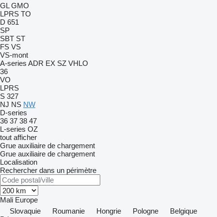
GL
GMO
LPRS
TO
D 651
SP
SBT
ST
FS
VS
VS-mont
A-series
ADR
EX
SZ
VHLO
36
VO
LPRS
S 327
NJ
NS
NW
D-series
36
37
38
47
L-series
OZ
tout afficher
Grue auxiliaire de chargement
Grue auxiliaire de chargement
Localisation
Rechercher dans un périmètre
Mali
Europe
Slovaquie
Roumanie
Hongrie
Pologne
Belgique