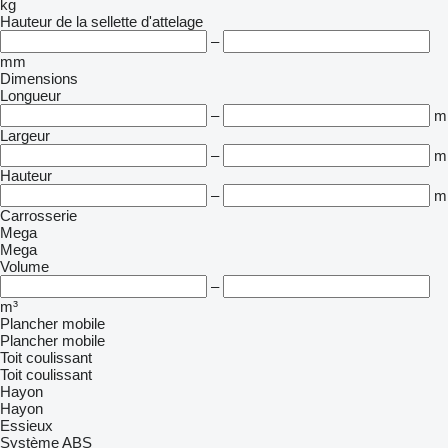
kg
Hauteur de la sellette d'attelage
–
mm
Dimensions
Longueur
–
m
Largeur
–
m
Hauteur
–
m
Carrosserie
Mega
Mega
Volume
–
m³
Plancher mobile
Plancher mobile
Toit coulissant
Toit coulissant
Hayon
Hayon
Essieux
Système ABS