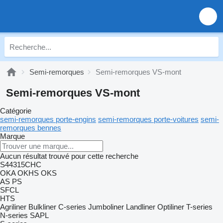
Semi-remorques
Semi-remorques VS-mont
Semi-remorques VS-mont
Catégorie
semi-remorques porte-engins
semi-remorques porte-voitures
semi-
remorques bennes
Marque
Aucun résultat trouvé pour cette recherche
S44315CHC
OKA
OKHS
OKS
AS
PS
SFCL
HTS
Agriliner
Bulkliner
C-series
Jumboliner
Landliner
Optiliner
T-series
N-series
SAPL