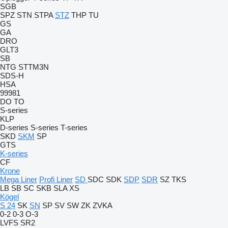
SGB
SPZ
STN
STPA
STZ
THP
TU
GS
GA
DRO
GLT3
SB
NTG
STTM3N
SDS-H
HSA
99981
DO
TO
S-series
KLP
D-series
S-series
T-series
SKD
SKM
SP
GTS
K-series
CF
Krone
Mega Liner
Profi Liner
SD
SDC
SDK
SDP
SDR
SZ
TKS
LB
SB
SC
SKB
SLA
XS
Kögel
S 24
SK
SN
SP
SV
SW
ZK
ZVKA
0-2
0-3
O-3
LVFS
SR2