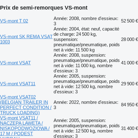
Prix de semi-remorques VS-mont
Année: 2008, nombre d'essieux:
VS-mont T 02
52 500 €
3
Année: 2004, état: neuf, capacité
de charge: 24 500 kg,
VS-mont SK REMA VSAT
suspension:
28 000 €
1003
pneumatique/pneumatique, poids
net à vide: 11 500 kg
Année: 2008, suspension:
pneumatique/pneumatique, poids
VS-mont VSAT
41 000 €
net à vide: 11 000 kg, nombre
d'essieux: 3
Année: 2005, suspension:
pneumatique/pneumatique, poids
VS-mont VSAT11
29 900 €
net à vide: 12 500 kg, nombre
d'essieux: 3
VS-mont VSAT02
(BELGIAN TRAILER IN
Année: 2022, nombre d'essieux:
84 950 €
PERFECT CONDITION /
3
TRUCK LOADING)
VS-mont VSAT11 /
Année: 2005, suspension:
NACZEPA LAWETA /
pneumatique/pneumatique, poids
NISKOPODWOZIOWA /
31 400 €
net à vide: 12 500 kg, nombre
17 M / PODEST
d'essieux: 3