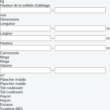
kg
Hauteur de la sellette d'attelage
–
mm
Dimensions
Longueur
–
m
Largeur
–
m
Hauteur
–
m
Carrosserie
Mega
Mega
Volume
–
m³
Plancher mobile
Plancher mobile
Toit coulissant
Toit coulissant
Hayon
Hayon
Essieux
Système ABS