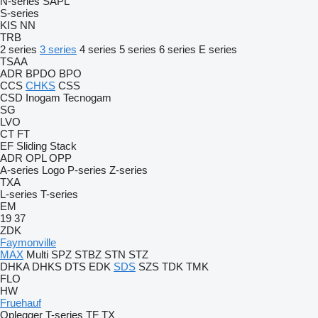
N-series
SAPL
S-series
KIS
NN
TRB
2 series
3 series
4 series
5 series
6 series
E series
TSAA
ADR
BPDO
BPO
CCS
CHKS
CSS
CSD
Inogam
Tecnogam
SG
LVO
CT
FT
EF
Sliding
Stack
ADR
OPL
OPP
A-series
Logo
P-series
Z-series
TXA
L-series
T-series
EM
19
37
ZDK
Faymonville
MAX
Multi
SPZ
STBZ
STN
STZ
DHKA
DHKS
DTS
EDK
SDS
SZS
TDK
TMK
FLO
HW
Fruehauf
Oplegger
T-series
TF
TX