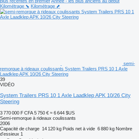
plus récentes en premier
Année - les plus anciens au début
Kilométrage ⬊
Kilométrage ⬈
semi-
remorque à rideaux coulissants System Trailers PRS 10 1 Axle
Laadklep APK 10/26 City Steering
39
VIDÉO
System Trailers PRS 10 1 Axle Laadklep APK 10/26 City
Steering
3 770 000 F CFA
5 750 €
≈ 6 644 $US
Semi-remorque à rideaux coulissants
2006
Capacité de charge
14 120 kg
Poids net à vide
6 880 kg
Nombre
d'essieux
1