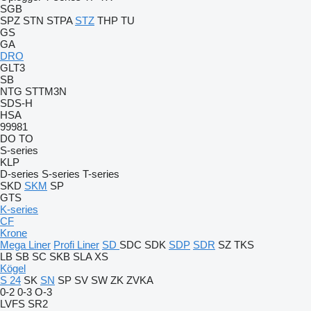
SGB
SPZ
STN
STPA
STZ
THP
TU
GS
GA
DRO
GLT3
SB
NTG
STTM3N
SDS-H
HSA
99981
DO
TO
S-series
KLP
D-series
S-series
T-series
SKD
SKM
SP
GTS
K-series
CF
Krone
Mega Liner
Profi Liner
SD
SDC
SDK
SDP
SDR
SZ
TKS
LB
SB
SC
SKB
SLA
XS
Kögel
S 24
SK
SN
SP
SV
SW
ZK
ZVKA
0-2
0-3
O-3
LVFS
SR2