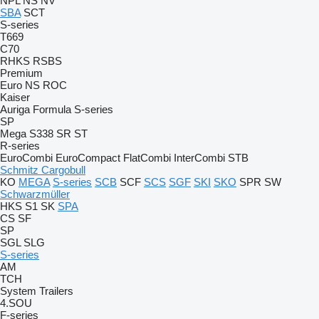
NPL
NS
NV
SBA
SCT
S-series
T669
C70
RHKS
RSBS
Premium
Euro
NS
ROC
Kaiser
Auriga
Formula
S-series
SP
Mega
S338
SR
ST
R-series
EuroCombi
EuroCompact
FlatCombi
InterCombi
STB
Schmitz Cargobull
KO
MEGA
S-series
SCB
SCF
SCS
SGF
SKI
SKO
SPR
SW
Schwarzmüller
HKS
S1
SK
SPA
CS
SF
SP
SGL
SLG
S-series
AM
TCH
System Trailers
4.SOU
F-series