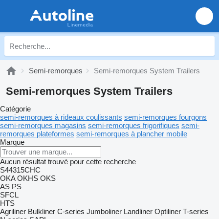
Semi-remorques
Semi-remorques System Trailers
Semi-remorques System Trailers
Catégorie
semi-remorques à rideaux coulissants
semi-remorques fourgons
semi-remorques magasins
semi-remorques frigorifiques
semi-
remorques plateformes
semi-remorques à plancher mobile
Marque
Aucun résultat trouvé pour cette recherche
S44315CHC
OKA
OKHS
OKS
AS
PS
SFCL
HTS
Agriliner
Bulkliner
C-series
Jumboliner
Landliner
Optiliner
T-series