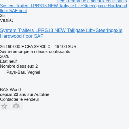
semi-remorque à rideaux coulissants
System Trailers LPRS18 NEW Taiilgate Lift+Steeringaxle Hardwood
floor SAF neuf
35
VIDÉO
System Trailers LPRS18 NEW Taiilgate Lift+Steeringaxle
Hardwood floor SAF
26 160 000 F CFA
39 900 €
≈ 46 100 $US
Semi-remorque à rideaux coulissants
2026
État
neuf
Nombre d'essieux
2
Pays-Bas, Veghel
BAS World
depuis
22
ans sur Autoline
Contacter le vendeur