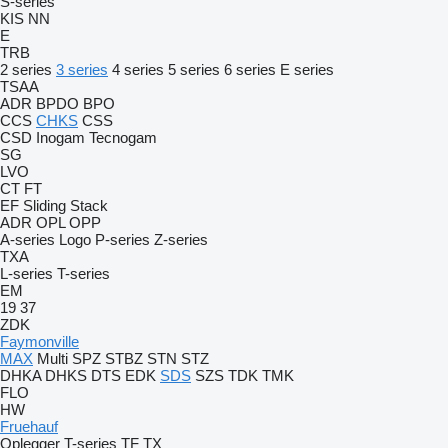
S-series
KIS
NN
E
TRB
2 series
3 series
4 series
5 series
6 series
E series
TSAA
ADR
BPDO
BPO
CCS
CHKS
CSS
CSD
Inogam
Tecnogam
SG
LVO
CT
FT
EF
Sliding
Stack
ADR
OPL
OPP
A-series
Logo
P-series
Z-series
TXA
L-series
T-series
EM
19
37
ZDK
Faymonville
MAX
Multi
SPZ
STBZ
STN
STZ
DHKA
DHKS
DTS
EDK
SDS
SZS
TDK
TMK
FLO
HW
Fruehauf
Oplegger
T-series
TF
TX