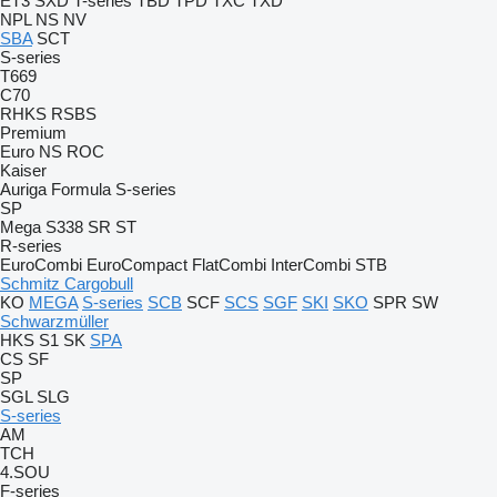
ET3
SXD
T-series
TBD
TPD
TXC
TXD
NPL
NS
NV
SBA
SCT
S-series
T669
C70
RHKS
RSBS
Premium
Euro
NS
ROC
Kaiser
Auriga
Formula
S-series
SP
Mega
S338
SR
ST
R-series
EuroCombi
EuroCompact
FlatCombi
InterCombi
STB
Schmitz Cargobull
KO
MEGA
S-series
SCB
SCF
SCS
SGF
SKI
SKO
SPR
SW
Schwarzmüller
HKS
S1
SK
SPA
CS
SF
SP
SGL
SLG
S-series
AM
TCH
4.SOU
F-series