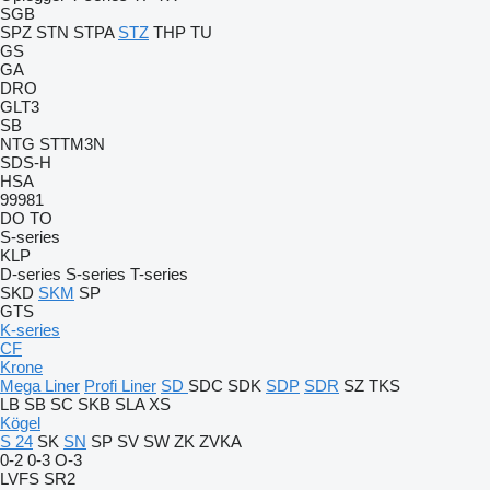
SGB
SPZ
STN
STPA
STZ
THP
TU
GS
GA
DRO
GLT3
SB
NTG
STTM3N
SDS-H
HSA
99981
DO
TO
S-series
KLP
D-series
S-series
T-series
SKD
SKM
SP
GTS
K-series
CF
Krone
Mega Liner
Profi Liner
SD
SDC
SDK
SDP
SDR
SZ
TKS
LB
SB
SC
SKB
SLA
XS
Kögel
S 24
SK
SN
SP
SV
SW
ZK
ZVKA
0-2
0-3
O-3
LVFS
SR2