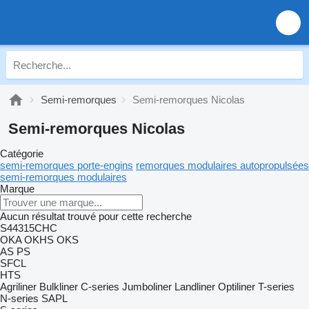
Semi-remorques
Semi-remorques Nicolas
Semi-remorques Nicolas
Catégorie
semi-remorques porte-engins
remorques modulaires autopropulsées
semi-remorques modulaires
Marque
Aucun résultat trouvé pour cette recherche
S44315CHC
OKA
OKHS
OKS
AS
PS
SFCL
HTS
Agriliner
Bulkliner
C-series
Jumboliner
Landliner
Optiliner
T-series
N-series
SAPL