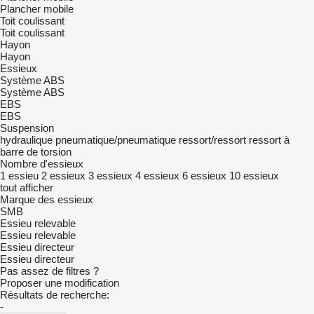
Plancher mobile
Toit coulissant
Toit coulissant
Hayon
Hayon
Essieux
Système ABS
Système ABS
EBS
EBS
Suspension
hydraulique
pneumatique/pneumatique
ressort/ressort
ressort à
barre de torsion
Nombre d'essieux
1 essieu
2 essieux
3 essieux
4 essieux
6 essieux
10 essieux
tout afficher
Marque des essieux
SMB
Essieu relevable
Essieu relevable
Essieu directeur
Essieu directeur
Pas assez de filtres ?
Proposer une modification
Résultats de recherche:
-