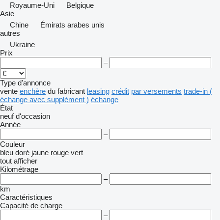
Royaume-Uni
Belgique
Asie
Chine
Émirats arabes unis
autres
Ukraine
Prix
–
Type d'annonce
vente
enchère
du fabricant
leasing
crédit
par versements
trade-in (
échange avec supplément )
échange
État
neuf
d'occasion
Année
–
Couleur
bleu
doré
jaune
rouge
vert
tout afficher
Kilométrage
–
km
Caractéristiques
Capacité de charge
–