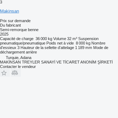
3
Makinsan
Prix sur demande
Du fabricant
Semi-remorque benne
2025
Capacité de charge
36 000 kg
Volume
32 m³
Suspension
pneumatique/pneumatique
Poids net à vide
8 000 kg
Nombre
d'essieux
3
Hauteur de la sellette d'attelage
1 189 mm
Mode de
déchargement
arrière
Turquie, Adana
MAKİNSAN TREYLER SANAYİ VE TİCARET ANONİM ŞİRKETİ
Contacter le vendeur