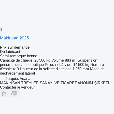
3
Makinsan 2025
Prix sur demande
Du fabricant
Semi-remorque benne
Capacité de charge
26 500 kg
Volume
883 m³
Suspension
pneumatique/pneumatique
Poids net à vide
14 500 kg
Nombre
d'essieux
3
Hauteur de la sellette d'attelage
1 250 mm
Mode de
déchargement
latéral
Turquie, Adana
MAKİNSAN TREYLER SANAYİ VE TİCARET ANONİM ŞİRKETİ
Contacter le vendeur