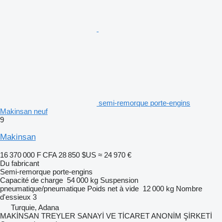
semi-remorque porte-engins
Makinsan neuf
9
Makinsan
16 370 000 F CFA
28 850 $US
≈ 24 970 €
Du fabricant
Semi-remorque porte-engins
Capacité de charge
54 000 kg
Suspension
pneumatique/pneumatique
Poids net à vide
12 000 kg
Nombre
d'essieux
3
Turquie, Adana
MAKİNSAN TREYLER SANAYİ VE TİCARET ANONİM ŞİRKETİ