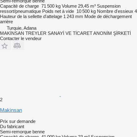
Semi-remorque benne
Capacité de charge
71 500 kg
Volume
29,45 m³
Suspension
ressort/pneumatique
Poids net à vide
10 500 kg
Nombre d'essieux
4
Hauteur de la sellette d'attelage
1 243 mm
Mode de déchargement
arrière
Turquie, Adana
MAKİNSAN TREYLER SANAYİ VE TİCARET ANONİM ŞİRKETİ
Contacter le vendeur
2
Makinsan
Prix sur demande
Du fabricant
Semi-remorque benne
Capacité de charge
41 000 kg
Volume
23 m³
Suspension