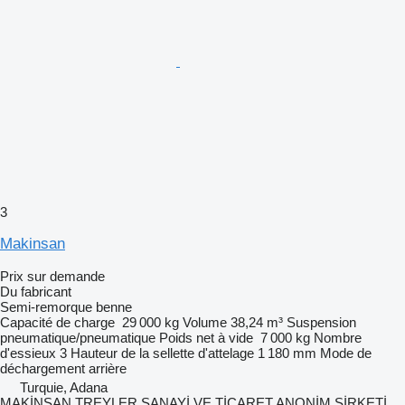
3
Makinsan
Prix sur demande
Du fabricant
Semi-remorque benne
Capacité de charge
29 000 kg
Volume
38,24 m³
Suspension
pneumatique/pneumatique
Poids net à vide
7 000 kg
Nombre
d'essieux
3
Hauteur de la sellette d'attelage
1 180 mm
Mode de
déchargement
arrière
Turquie, Adana
MAKİNSAN TREYLER SANAYİ VE TİCARET ANONİM ŞİRKETİ