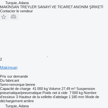
Turquie, Adana
MAKİNSAN TREYLER SANAYİ VE TİCARET ANONİM ŞİRKETİ
Contacter le vendeur
2
Makinsan
Prix sur demande
Du fabricant
Semi-remorque benne
Capacité de charge
41 000 kg
Volume
27,49 m³
Suspension
pneumatique/pneumatique
Poids net à vide
7 000 kg
Nombre
d'essieux
3
Hauteur de la sellette d'attelage
1 180 mm
Mode de
déchargement
arrière
Turquie, Adana