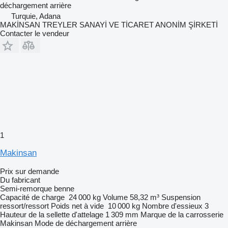
déchargement
arrière
Turquie, Adana
MAKİNSAN TREYLER SANAYİ VE TİCARET ANONİM ŞİRKETİ
Contacter le vendeur
1
Makinsan
Prix sur demande
Du fabricant
Semi-remorque benne
Capacité de charge
24 000 kg
Volume
58,32 m³
Suspension
ressort/ressort
Poids net à vide
10 000 kg
Nombre d'essieux
3
Hauteur de la sellette d'attelage
1 309 mm
Marque de la carrosserie
Makinsan
Mode de déchargement
arrière