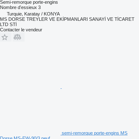
Semi-remorque porte-engins
Nombre d'essieux
3
Turquie, Karatay / KONYA
MS DORSE TREYLER VE EKİPMANLARI SANAYİ VE TİCARET
LTD STİ
Contacter le vendeur
semi-remorque porte-engins MS
Dorse MS-EW-90/3 neuf