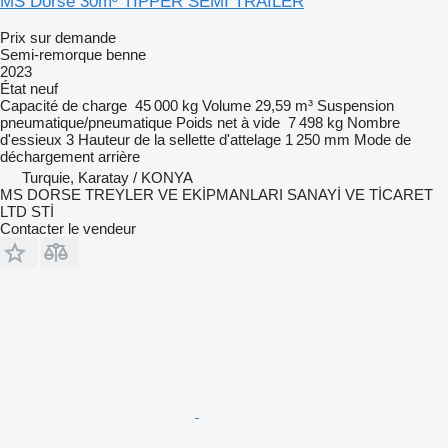
MS Dorse 30m³ TIPPER SEMI TRAILER
Prix sur demande
Semi-remorque benne
2023
État
neuf
Capacité de charge
45 000 kg
Volume
29,59 m³
Suspension
pneumatique/pneumatique
Poids net à vide
7 498 kg
Nombre
d'essieux
3
Hauteur de la sellette d'attelage
1 250 mm
Mode de
déchargement
arrière
Turquie, Karatay / KONYA
MS DORSE TREYLER VE EKİPMANLARI SANAYİ VE TİCARET
LTD STİ
Contacter le vendeur