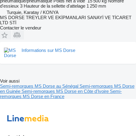
pneumatique/pneumatique
Poids net à vide
15 500 kg
Nombre
d'essieux
3
Hauteur de la sellette d'attelage
1 250 mm
Turquie, Karatay / KONYA
MS DORSE TREYLER VE EKİPMANLARI SANAYİ VE TİCARET
LTD STİ
Contacter le vendeur
Informations sur MS Dorse
Voir aussi
Semi-remorques MS Dorse au Sénégal
Semi-remorques MS Dorse
en Guinée
Semi-remorques MS Dorse en Côte d'Ivoire
Semi-
remorques MS Dorse en France