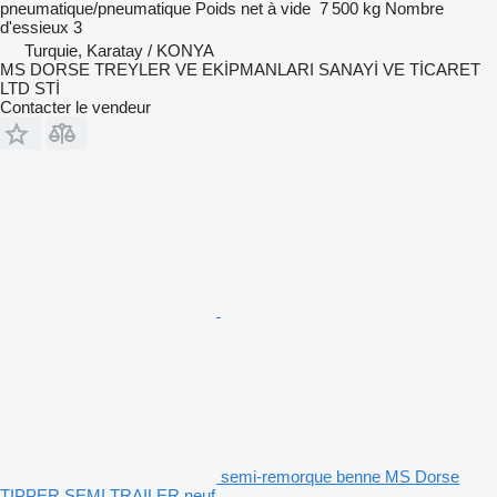
pneumatique/pneumatique
Poids net à vide
7 500 kg
Nombre
d'essieux
3
Turquie, Karatay / KONYA
MS DORSE TREYLER VE EKİPMANLARI SANAYİ VE TİCARET
LTD STİ
Contacter le vendeur
semi-remorque benne MS Dorse
TIPPER SEMI TRAILER neuf