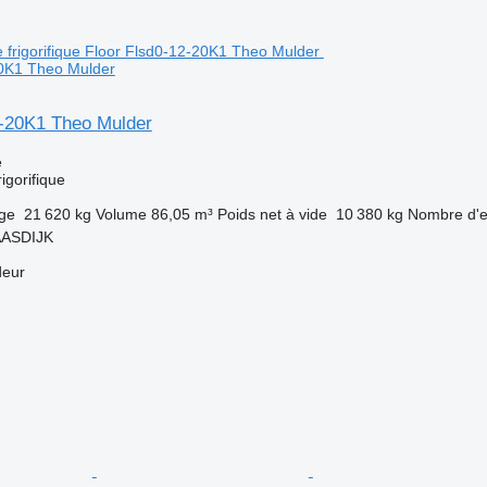
20K1 Theo Mulder
2-20K1 Theo Mulder
e
igorifique
rge
21 620 kg
Volume
86,05 m³
Poids net à vide
10 380 kg
Nombre d'e
AASDIJK
deur