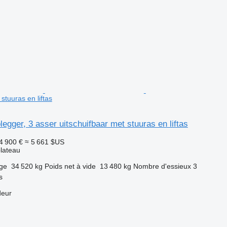
stuuras en liftas
legger, 3 asser uitschuifbaar met stuuras en liftas
4 900 €
≈ 5 661 $US
lateau
rge
34 520 kg
Poids net à vide
13 480 kg
Nombre d'essieux
3
s
deur