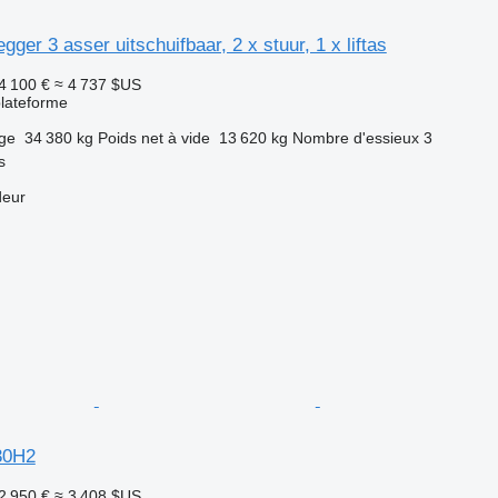
gger 3 asser uitschuifbaar, 2 x stuur, 1 x liftas
4 100 €
≈ 4 737 $US
lateforme
rge
34 380 kg
Poids net à vide
13 620 kg
Nombre d'essieux
3
s
deur
30H2
2 950 €
≈ 3 408 $US