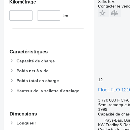
Xiffix B.V.
Kilométrage
Contacter le ven
–
km
Caractéristiques
Capacité de charge
Poids net à vide
12
Poids total en charge
Floor FLO 12
Hauteur de la sellette d'attelage
3 770 000 F CFA
Semi-remorque à 
1999
Dimensions
Capacité de cha
Pays-Bas, Bui
Longueur
KW Trading& Ren
Contacter le ven