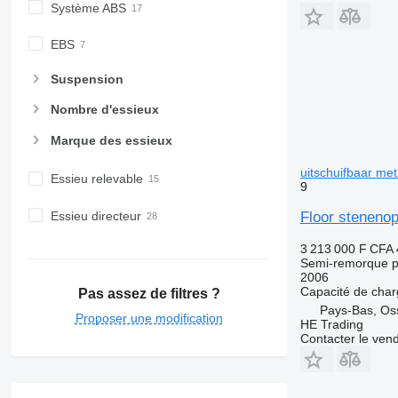
Système ABS
EBS
Suspension
Nombre d'essieux
Marque des essieux
uitschuifbaar met 
Essieu relevable
9
Essieu directeur
Floor stenenop
3 213 000 F CFA
Semi-remorque p
2006
Capacité de cha
Pas assez de filtres ?
Pays-Bas, Os
Proposer une modification
HE Trading
Contacter le ven