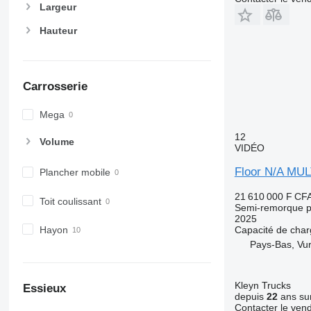
Largeur
Hauteur
Carrosserie
Mega
12
Volume
VIDÉO
Floor N/A MU
Plancher mobile
21 610 000 F CF
Toit coulissant
Semi-remorque p
2025
Hayon
Capacité de cha
Pays-Bas, Vu
Kleyn Trucks
Essieux
depuis
22
ans sur
Contacter le ven