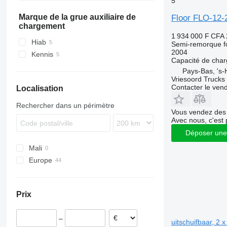
5
SZ
ZK
TXD
SCS
VHLO
TKS
ZVKA
SGF
Marque de la grue auxiliaire de
Floor FLO-12-
chargement
SKI
1 934 000 F CFA
SKO
Hiab
Semi-remorque f
2004
SPR
Kennis
Capacité de cha
SW
Pays-Bas, 's
Vriesoord Trucks 
Contacter le ven
Localisation
Rechercher dans un périmètre
Vous vendez des 
Avec nous, c'est 
Déposer une
Mali
Europe
Pays-Bas
Belgique
Prix
Lituanie
Italie
–
Allemagne
uitschuifbaar, 2 x 