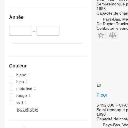
Semi-remorque p
1998
Capacité de cha
Année
Pays-Bas, Me
De Ruyter Trucks
Contacter le ven
–
Couleur
blanc
bleu
19
métallisé
Floor
rouge
vert
6 492 000 F CFA
tout afficher
Semi-remorque p
1990
Capacité de cha
Pays-Bas, W