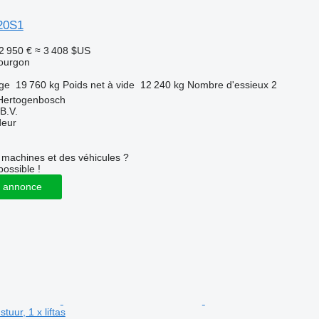
20S1
2 950 €
≈ 3 408 $US
ourgon
rge
19 760 kg
Poids net à vide
12 240 kg
Nombre d'essieux
2
-Hertogenbosch
B.V.
deur
machines et des véhicules ?
possible !
 annonce
stuur, 1 x liftas