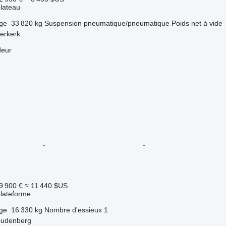
lateau
rge
33 820 kg
Suspension
pneumatique/pneumatique
Poids net à vide
erkerk
deur
9 900 €
≈ 11 440 $US
lateforme
rge
16 330 kg
Nombre d'essieux
1
oudenberg