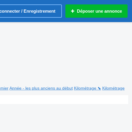
connecter / Enregistrement
Déposer une annonce
emier
Année - les plus anciens au début
Kilométrage ⬊
Kilométrage