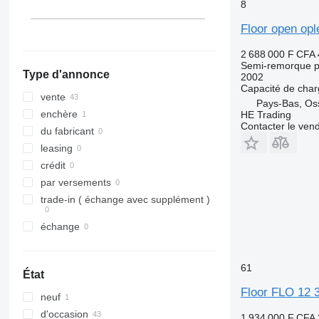
8
Floor open ople
2 688 000 F CFA
Semi-remorque p
Type d'annonce
2002
Capacité de cha
vente
Pays-Bas, Os
enchère
HE Trading
Contacter le ven
du fabricant
leasing
crédit
par versements
trade-in ( échange avec supplément )
échange
61
État
Floor FLO 12 
neuf
d'occasion
1 934 000 F CFA