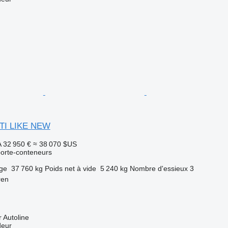
LTI LIKE NEW
A
32 950 €
≈ 38 070 $US
orte-conteneurs
rge
37 760 kg
Poids net à vide
5 240 kg
Nombre d'essieux
3
ren
 Autoline
deur