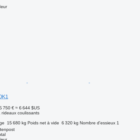
deur
10K1
5 750 €
≈ 6 644 $US
rideaux coulissants
rge
15 680 kg
Poids net à vide
6 320 kg
Nombre d'essieux
1
tenpost
tal
deur