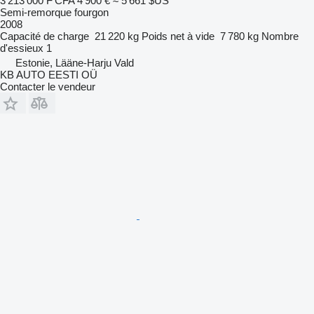
3 213 000 F CFA
4 900 €
≈ 5 661 $US
Semi-remorque fourgon
2008
Capacité de charge
21 220 kg
Poids net à vide
7 780 kg
Nombre
d'essieux
1
Estonie, Lääne-Harju Vald
KB AUTO EESTI OÜ
Contacter le vendeur