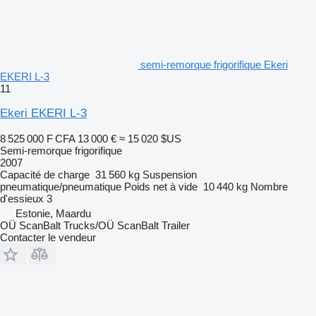
semi-remorque frigorifique Ekeri
EKERI L-3
11
Ekeri EKERI L-3
8 525 000 F CFA
13 000 €
≈ 15 020 $US
Semi-remorque frigorifique
2007
Capacité de charge
31 560 kg
Suspension
pneumatique/pneumatique
Poids net à vide
10 440 kg
Nombre
d'essieux
3
Estonie, Maardu
OÜ ScanBalt Trucks/OÜ ScanBalt Trailer
Contacter le vendeur