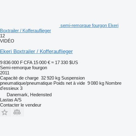
semi-remorque fourgon Ekeri
Boxtrailer / Kofferauflieger
12
VIDÉO
Ekeri Boxtrailer / Kofferauflieger
9 836 000 F CFA
15 000 €
≈ 17 330 $US
Semi-remorque fourgon
2011
Capacité de charge
32 920 kg
Suspension
pneumatique/pneumatique
Poids net à vide
9 080 kg
Nombre
d'essieux
3
Danemark, Hedensted
Lastas A/S
Contacter le vendeur