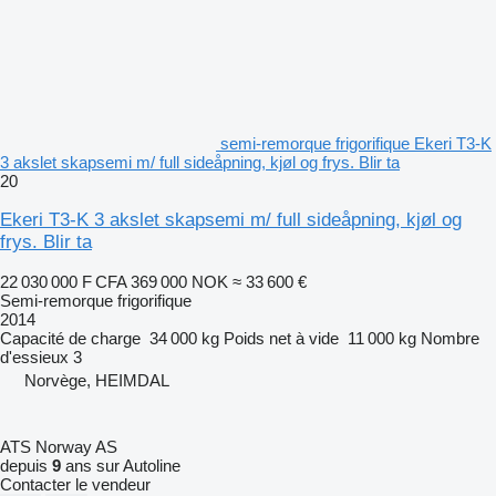
semi-remorque frigorifique Ekeri T3-K
3 akslet skapsemi m/ full sideåpning, kjøl og frys. Blir ta
20
Ekeri T3-K 3 akslet skapsemi m/ full sideåpning, kjøl og
frys. Blir ta
22 030 000 F CFA
369 000 NOK
≈ 33 600 €
Semi-remorque frigorifique
2014
Capacité de charge
34 000 kg
Poids net à vide
11 000 kg
Nombre
d'essieux
3
Norvège, HEIMDAL
ATS Norway AS
depuis
9
ans sur Autoline
Contacter le vendeur