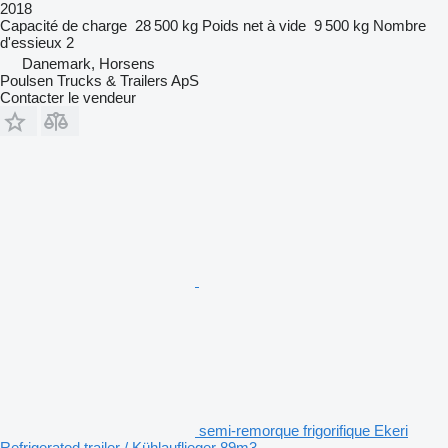
2018
Capacité de charge
28 500 kg
Poids net à vide
9 500 kg
Nombre
d'essieux
2
Danemark, Horsens
Poulsen Trucks & Trailers ApS
Contacter le vendeur
semi-remorque frigorifique Ekeri
Refrigerated trailer / Kühlauflieger 89m3