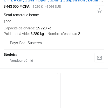
CIF 2 Axle , Steel Tipper , Spring Suspension , Drum Brakes
3 443 000 F CFA
5 250 €
≈ 6 066 $US
Semi-remorque benne
1990
Capacité de charge
25 720 kg
Poids net à vide
6 280 kg
Nombre d'essieux
2
Pays-Bas, Susteren
Stedefra