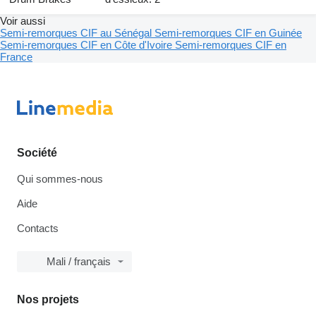
Voir aussi
Semi-remorques CIF au Sénégal
Semi-remorques CIF en Guinée
Semi-remorques CIF en Côte d'Ivoire
Semi-remorques CIF en
France
Société
Qui sommes-nous
Aide
Contacts
Mali / français
Nos projets