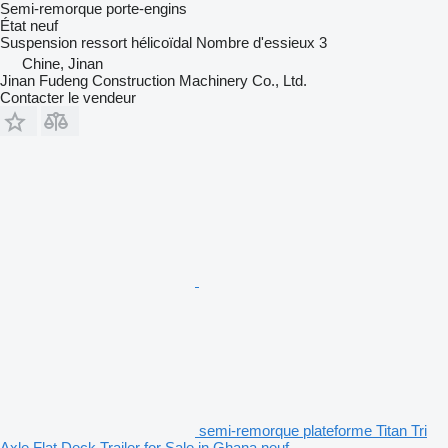
Semi-remorque porte-engins
État
neuf
Suspension
ressort hélicoïdal
Nombre d'essieux
3
Chine, Jinan
Jinan Fudeng Construction Machinery Co., Ltd.
Contacter le vendeur
semi-remorque plateforme Titan Tri
Axle Flat Deck Trailer for Sale in Ghana neuf