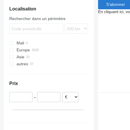
S'abonner
Localisation
En cliquant ici, 
Rechercher dans un périmètre
Mali
Europe
Asie
Pays-Bas
autres
Pologne
Chine
Allemagne
Turquie
Ukraine
Lituanie
Argentine
Prix
Hongrie
République tchèque
–
Danemark
Roumanie
tout afficher