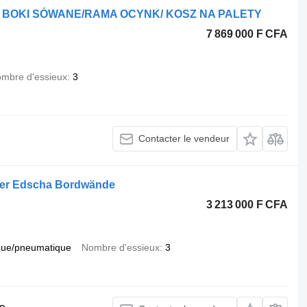
H i BOKI SÓWANE/RAMA OCYNK/ KOSZ NA PALETY
7 869 000 F CFA
mbre d'essieux
3
Contacter le vendeur
ner Edscha Bordwände
3 213 000 F CFA
que/pneumatique
Nombre d'essieux
3