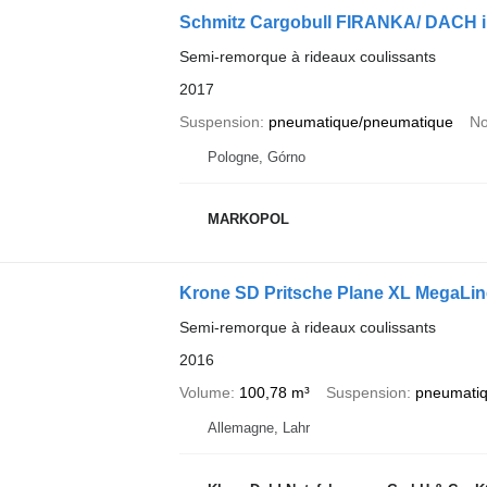
Schmitz Cargobull FIRANKA/ DAC
Semi-remorque à rideaux coulissants
2017
Suspension
pneumatique/pneumatique
No
Pologne, Górno
MARKOPOL
Krone SD Pritsche Plane XL MegaLi
Semi-remorque à rideaux coulissants
2016
Volume
100,78 m³
Suspension
pneumati
Allemagne, Lahr