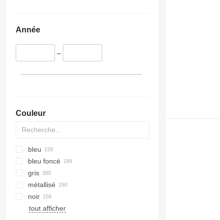
Année
–
Couleur
bleu
bleu foncé
gris
métallisé
noir
tout afficher