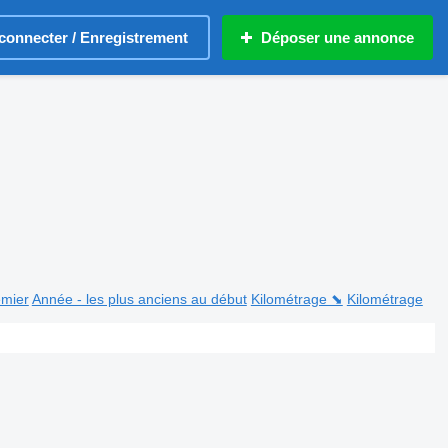
connecter / Enregistrement
Déposer une annonce
emier
Année - les plus anciens au début
Kilométrage ⬊
Kilométrage