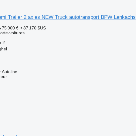
emi Trailer 2 axles NEW Truck autotransport BPW Lenkachs
A
75 900 €
≈ 87 170 $US
rte-voitures
x
2
ghel
 Autoline
deur