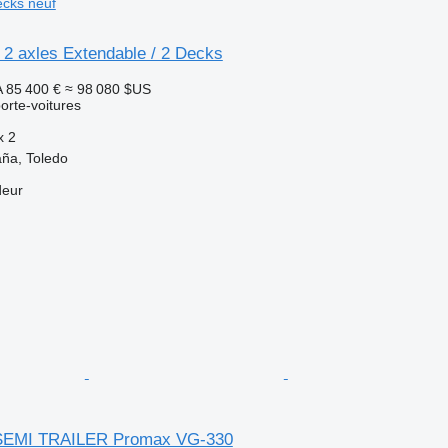
ecks neuf
2 axles Extendable / 2 Decks
A
85 400 €
≈ 98 080 $US
rte-voitures
x
2
ña, Toledo
deur
SEMI TRAILER Promax VG-330