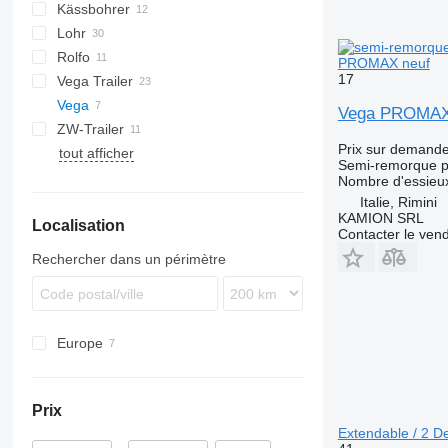
Kässbohrer
19
STZ
KLP
SD
Lohr
37
SN
O-3
Rolfo
Eurolohr
PROMAX neuf
17
Vega Trailer
Auriga
S1
Vega
Formula
Vega PROMA
ZW-Trailer
Prix sur demand
tout afficher
Semi-remorque po
Nombre d'essieu
Italie, Rimini
KAMION SRL
Localisation
Contacter le ven
Rechercher dans un périmètre
Europe
Pays-Bas
Italie
Prix
Espagne
Extendable / 2 D
Autriche