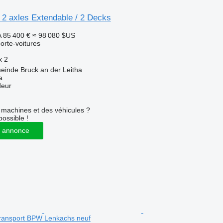
2 axles Extendable / 2 Decks
A
85 400 €
≈ 98 080 $US
rte-voitures
x
2
einde Bruck an der Leitha
a
deur
machines et des véhicules ?
possible !
 annonce
ransport BPW Lenkachs neuf