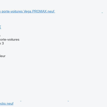
X
e
rte-voitures
x
3
deur
ecks neuf