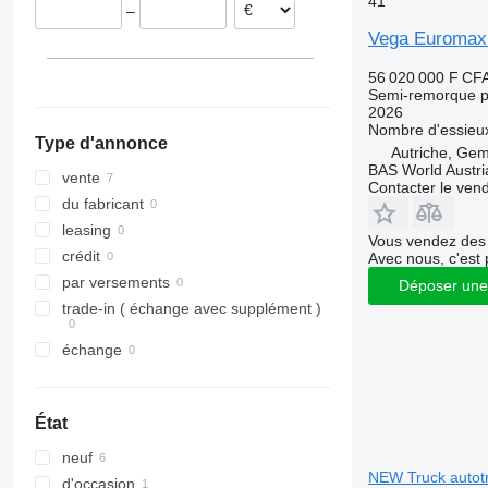
41
–
Vega Euromax 
56 020 000 F CF
Semi-remorque po
2026
Nombre d'essieu
Type d'annonce
Autriche, Gem
BAS World Austri
vente
Contacter le ven
du fabricant
leasing
Vous vendez des 
crédit
Avec nous, c'est 
par versements
Déposer une
trade-in ( échange avec supplément )
échange
État
neuf
NEW Truck autot
d'occasion