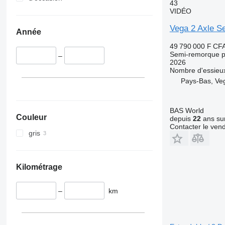
43
VIDÉO
Vega 2 Axle S
Année
49 790 000 F CF
Semi-remorque po
–
2026
Nombre d'essieu
Pays-Bas, Ve
BAS World
Couleur
depuis
22
ans sur
Contacter le ven
gris
Kilométrage
–
km