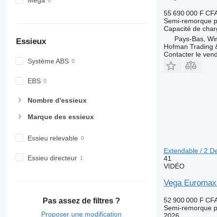
Mega
55 690 000 F CF
Semi-remorque po
Capacité de cha
Pays-Bas, Win
Essieux
Hofman Trading &
Contacter le ven
Système ABS
EBS
Nombre d'essieux
Marque des essieux
Essieu relevable
Extendable / 2 D
Essieu directeur
41
VIDÉO
Vega Euromax 
52 900 000 F CF
Pas assez de filtres ?
Semi-remorque po
Proposer une modification
2026