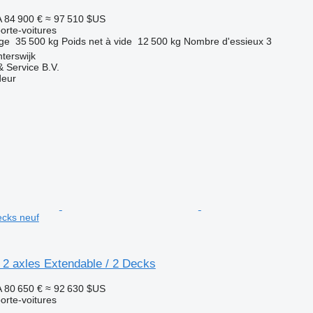
A
84 900 €
≈ 97 510 $US
rte-voitures
rge
35 500 kg
Poids net à vide
12 500 kg
Nombre d'essieux
3
terswijk
 Service B.V.
deur
ecks neuf
2 axles Extendable / 2 Decks
A
80 650 €
≈ 92 630 $US
rte-voitures