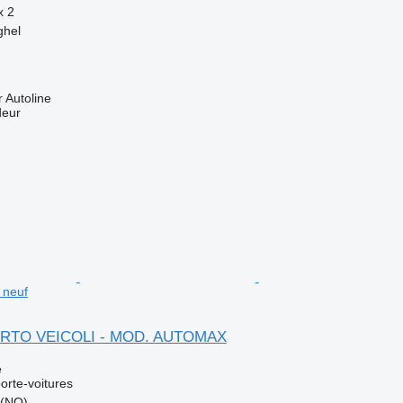
x
2
ghel
 Autoline
deur
neuf
RTO VEICOLI - MOD. AUTOMAX
e
rte-voitures
 (NO)