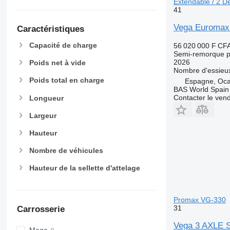
Extendable / 2 D
41
Vega Euromax 
Caractéristiques
Capacité de charge
56 020 000 F CF
Semi-remorque po
2026
Poids net à vide
Nombre d'essieu
Poids total en charge
Espagne, Oca
BAS World Spain
Contacter le ven
Longueur
Largeur
Hauteur
Nombre de véhicules
Hauteur de la sellette d'attelage
Promax VG-330
31
Carrosserie
Vega 3 AXLE 