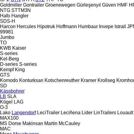
Goldmiller
Gontrailer
Groenewegen
Gürleşenyıl
Güven
HMF
H
NTG
STTM3N
Hafo
Hangler
SDS-H
Harcon
Hercules
Hipotruk
Hoffmann
Humbaur
Invepe
Istrail
JPM
99981
Jumbo
TO
KWB
Kaiser
S-series
Kel-Berg
D-series
S-series
Kempf
King
GTS
Komodo
Konturksan
Kotschenreuther
Kramer
Krollseg
Kromho
SD
Kässbohrer
LB
SLA
Kögel
LAG
O-3
Lako
Langendorf
LeciTrailer
Leciñena
Lider
LinTrailers
Louault
MAX100
MS Dorse
Makinsan
Martin
McCauley
MAC