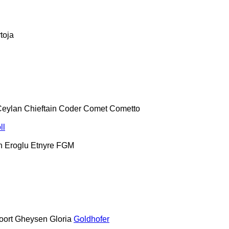
toja
Ceylan
Chieftain
Coder
Comet
Cometto
ll
h
Eroglu
Etnyre
FGM
oort
Gheysen
Gloria
Goldhofer