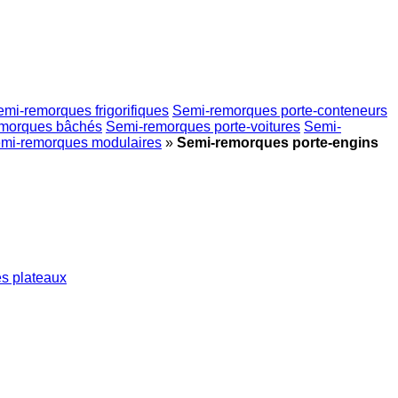
mi-remorques frigorifiques
Semi-remorques porte-conteneurs
morques bâchés
Semi-remorques porte-voitures
Semi-
mi-remorques modulaires
»
Semi-remorques porte-engins
s plateaux