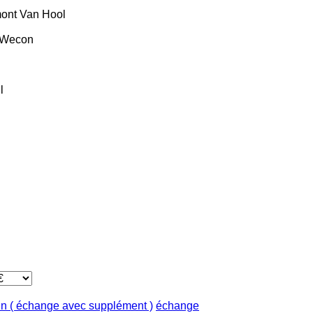
ont
Van Hool
Wecon
l
in ( échange avec supplément )
échange