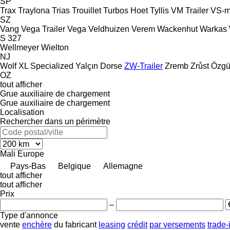
SP
Trax
Traylona
Trias
Trouillet
Turbos Hoet
Tyllis
VM Trailer
VS-m
SZ
Vang
Vega Trailer
Vega
Veldhuizen
Verem
Wackenhut
Warkas
S 327
Wellmeyer
Wielton
NJ
Wolf
XL Specialized
Yalçın Dorse
ZW-Trailer
Zremb
Zrůst
Özgü
OZ
tout afficher
Grue auxiliaire de chargement
Grue auxiliaire de chargement
Localisation
Rechercher dans un périmètre
Mali
Europe
Pays-Bas
Belgique
Allemagne
tout afficher
tout afficher
Prix
–
Type d'annonce
vente
enchère
du fabricant
leasing
crédit
par versements
trade-