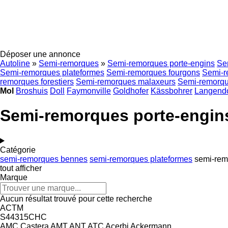
Déposer une annonce
Autoline
»
Semi-remorques
»
Semi-remorques porte-engins
Se
Semi-remorques plateformes
Semi-remorques fourgons
Semi-r
remorques forestiers
Semi-remorques malaxeurs
Semi-remorque
Mol
Broshuis
Doll
Faymonville
Goldhofer
Kässbohrer
Langendo
Semi-remorques porte-engin
Catégorie
semi-remorques bennes
semi-remorques plateformes
semi-rem
tout afficher
Marque
Aucun résultat trouvé pour cette recherche
ACTM
S44315CHC
AMC Castera
AMT
ANT
ATC
Acerbi
Ackermann