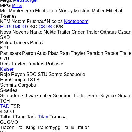
Mega
Meusburger
MPG
MTS
Mol
Montenegro
Montracon
Murray
Möslein
Müller-Mitteltal
T-series
NTM
Netam-Fruehauf
Nicolas
Nooteboom
EURO
MCO
OSD
OSDS
OVB
Nova
Noyens
Närko
Nükte Trailer
Onder Trailer
Orthaus
Ozsan
SXD
Palex Trailers
Panav
NPL
Panissars
Patron Auto
Platz
Ram Treyler
Randon
Raptor Traile
C70
Reis Treyler
Renders
Robuste
Kaiser
Rojo
Royen
SDC
STU
Samro
Scheuerle
EuroCompact
STB
Schmitz Cargobull
S-series
Schrader
Schwarzmüller
Scorpion Trailer
Serin
Seymak
Sinan 
TCH
TAD
TSR
4.SOU
Talbert
Tang
Tank
Titan
Trabosa
GL
GMO
Tracon
Trail King
Trailerbygg
Trailix
Trailor