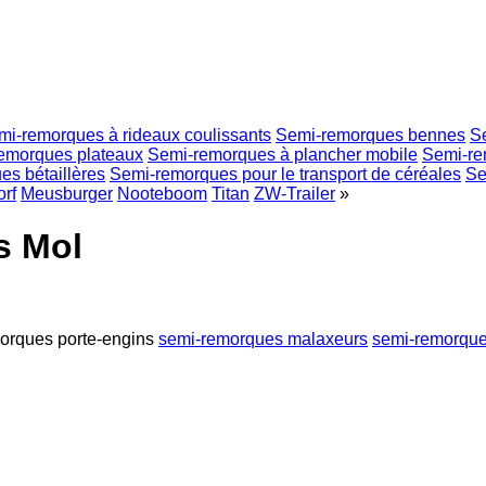
mi-remorques à rideaux coulissants
Semi-remorques bennes
Se
emorques plateaux
Semi-remorques à plancher mobile
Semi-re
s bétaillères
Semi-remorques pour le transport de céréales
Se
rf
Meusburger
Nooteboom
Titan
ZW-Trailer
»
s Mol
orques porte-engins
semi-remorques malaxeurs
semi-remorque