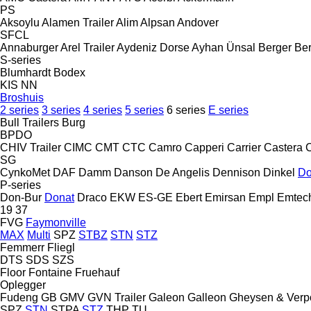
PS
Aksoylu
Alamen Trailer
Alim
Alpsan
Andover
SFCL
Annaburger
Arel Trailer
Aydeniz Dorse
Ayhan Ünsal
Berger
Ber
S-series
Blumhardt
Bodex
KIS
NN
Broshuis
2 series
3 series
4 series
5 series
6 series
E series
Bull Trailers
Burg
BPDO
CHIV Trailer
CIMC
CMT
CTC
Camro
Capperi
Carrier
Castera
SG
CynkoMet
DAF
Damm
Danson
De Angelis
Dennison
Dinkel
Do
P-series
Don-Bur
Donat
Draco
EKW
ES-GE
Ebert
Emirsan
Empl
Emtec
19
37
FVG
Faymonville
MAX
Multi
SPZ
STBZ
STN
STZ
Femmerr
Fliegl
DTS
SDS
SZS
Floor
Fontaine
Fruehauf
Oplegger
Fudeng
GB
GMV
GVN Trailer
Galeon
Galleon
Gheysen & Verp
SPZ
STN
STPA
STZ
THP
TU