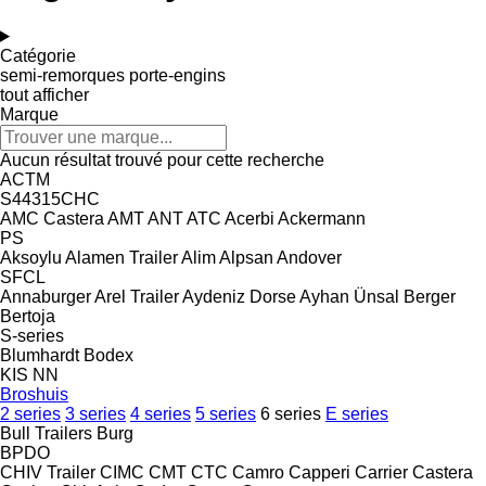
Catégorie
semi-remorques porte-engins
tout afficher
Marque
Aucun résultat trouvé pour cette recherche
ACTM
S44315CHC
AMC Castera
AMT
ANT
ATC
Acerbi
Ackermann
PS
Aksoylu
Alamen Trailer
Alim
Alpsan
Andover
SFCL
Annaburger
Arel Trailer
Aydeniz Dorse
Ayhan Ünsal
Berger
Bertoja
S-series
Blumhardt
Bodex
KIS
NN
Broshuis
2 series
3 series
4 series
5 series
6 series
E series
Bull Trailers
Burg
BPDO
CHIV Trailer
CIMC
CMT
CTC
Camro
Capperi
Carrier
Castera