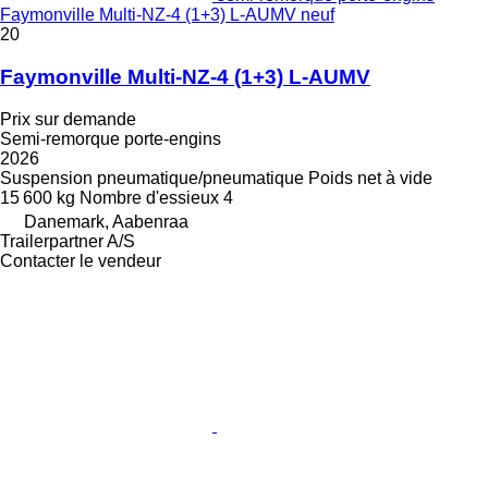
Faymonville Multi-NZ-4 (1+3) L-AUMV neuf
20
Faymonville Multi-NZ-4 (1+3) L-AUMV
Prix sur demande
Semi-remorque porte-engins
2026
Suspension
pneumatique/pneumatique
Poids net à vide
15 600 kg
Nombre d'essieux
4
Danemark, Aabenraa
Trailerpartner A/S
Contacter le vendeur