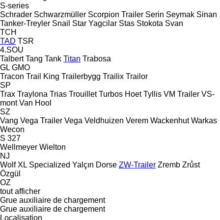
S-series
Schrader
Schwarzmüller
Scorpion Trailer
Serin
Seymak
Sinan
Tanker-Treyler
Snail
Star Yagcilar
Stas
Stokota
Svan
TCH
TAD
TSR
4.SOU
Talbert
Tang
Tank
Titan
Trabosa
GL
GMO
Tracon
Trail King
Trailerbygg
Trailix
Trailor
SP
Trax
Traylona
Trias
Trouillet
Turbos Hoet
Tyllis
VM Trailer
VS-
mont
Van Hool
SZ
Vang
Vega Trailer
Vega
Veldhuizen
Verem
Wackenhut
Warkas
Wecon
S 327
Wellmeyer
Wielton
NJ
Wolf
XL Specialized
Yalçın Dorse
ZW-Trailer
Zremb
Zrůst
Özgül
OZ
tout afficher
Grue auxiliaire de chargement
Grue auxiliaire de chargement
Localisation