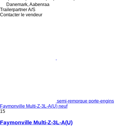
Danemark, Aabenraa
Trailerpartner A/S
Contacter le vendeur
semi-remorque porte-engins
Faymonville Multi-Z-3L-A(U) neuf
15
Faymonville Multi-Z-3L-A(U)