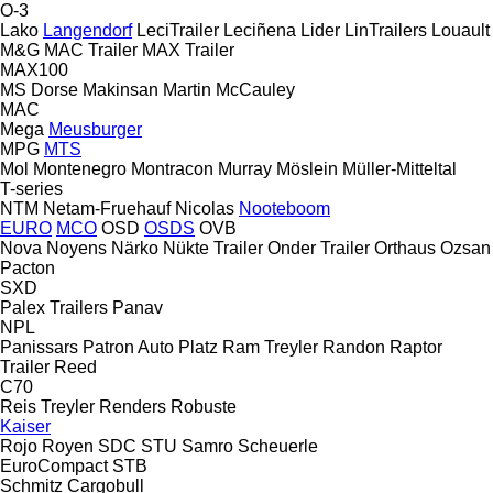
O-3
Lako
Langendorf
LeciTrailer
Leciñena
Lider
LinTrailers
Louault
M&G
MAC Trailer
MAX Trailer
MAX100
MS Dorse
Makinsan
Martin
McCauley
MAC
Mega
Meusburger
MPG
MTS
Mol
Montenegro
Montracon
Murray
Möslein
Müller-Mitteltal
T-series
NTM
Netam-Fruehauf
Nicolas
Nooteboom
EURO
MCO
OSD
OSDS
OVB
Nova
Noyens
Närko
Nükte Trailer
Onder Trailer
Orthaus
Ozsan
Pacton
SXD
Palex Trailers
Panav
NPL
Panissars
Patron Auto
Platz
Ram Treyler
Randon
Raptor
Trailer
Reed
C70
Reis Treyler
Renders
Robuste
Kaiser
Rojo
Royen
SDC
STU
Samro
Scheuerle
EuroCompact
STB
Schmitz Cargobull