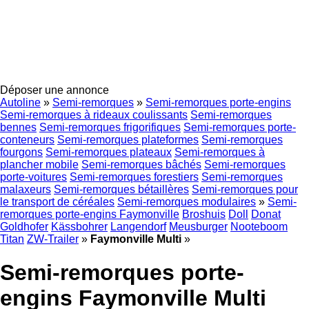
Déposer une annonce
Autoline
»
Semi-remorques
»
Semi-remorques porte-engins
Semi-remorques à rideaux coulissants
Semi-remorques
bennes
Semi-remorques frigorifiques
Semi-remorques porte-
conteneurs
Semi-remorques plateformes
Semi-remorques
fourgons
Semi-remorques plateaux
Semi-remorques à
plancher mobile
Semi-remorques bâchés
Semi-remorques
porte-voitures
Semi-remorques forestiers
Semi-remorques
malaxeurs
Semi-remorques bétaillères
Semi-remorques pour
le transport de céréales
Semi-remorques modulaires
»
Semi-
remorques porte-engins Faymonville
Broshuis
Doll
Donat
Goldhofer
Kässbohrer
Langendorf
Meusburger
Nooteboom
Titan
ZW-Trailer
»
Faymonville Multi
»
Semi-remorques porte-
engins Faymonville Multi