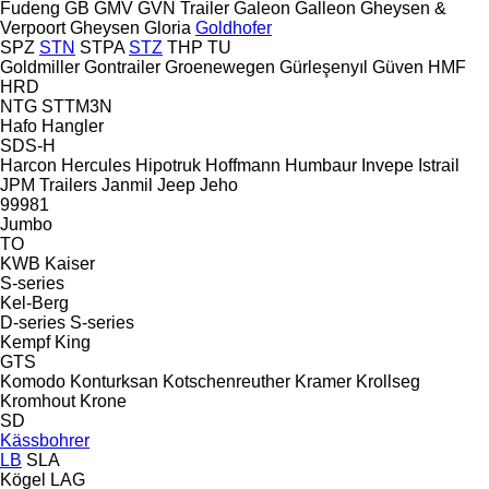
Fudeng
GB
GMV
GVN Trailer
Galeon
Galleon
Gheysen &
Verpoort
Gheysen
Gloria
Goldhofer
SPZ
STN
STPA
STZ
THP
TU
Goldmiller
Gontrailer
Groenewegen
Gürleşenyıl
Güven
HMF
HRD
NTG
STTM3N
Hafo
Hangler
SDS-H
Harcon
Hercules
Hipotruk
Hoffmann
Humbaur
Invepe
Istrail
JPM Trailers
Janmil
Jeep
Jeho
99981
Jumbo
TO
KWB
Kaiser
S-series
Kel-Berg
D-series
S-series
Kempf
King
GTS
Komodo
Konturksan
Kotschenreuther
Kramer
Krollseg
Kromhout
Krone
SD
Kässbohrer
LB
SLA
Kögel
LAG