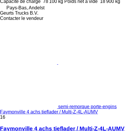
Capacité de charge
78 100 kg
Poids net à vide
18 900 kg
Pays-Bas, Andelst
Geurts Trucks B.V.
Contacter le vendeur
semi-remorque porte-engins
Faymonville 4 achs tieflader / Multi-Z-4L-AUMV
16
Faymonville 4 achs tieflader / Multi-Z-4L-AUMV