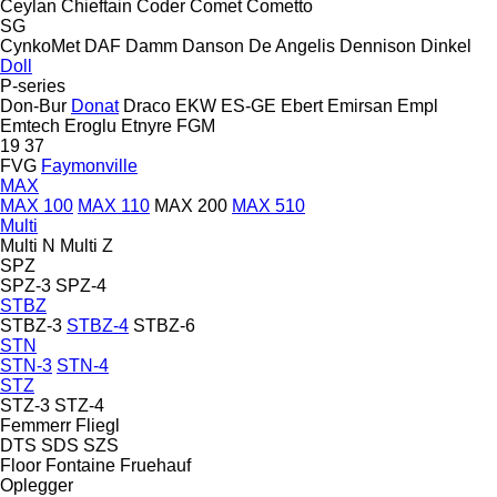
Ceylan
Chieftain
Coder
Comet
Cometto
SG
CynkoMet
DAF
Damm
Danson
De Angelis
Dennison
Dinkel
Doll
P-series
Don-Bur
Donat
Draco
EKW
ES-GE
Ebert
Emirsan
Empl
Emtech
Eroglu
Etnyre
FGM
19
37
FVG
Faymonville
MAX
MAX 100
MAX 110
MAX 200
MAX 510
Multi
Multi N
Multi Z
SPZ
SPZ-3
SPZ-4
STBZ
STBZ-3
STBZ-4
STBZ-6
STN
STN-3
STN-4
STZ
STZ-3
STZ-4
Femmerr
Fliegl
DTS
SDS
SZS
Floor
Fontaine
Fruehauf
Oplegger