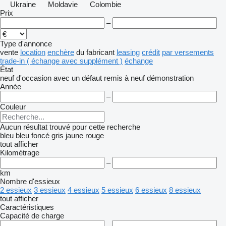
Ukraine
Moldavie
Colombie
Prix
–
Type d'annonce
vente
location
enchère
du fabricant
leasing
crédit
par versements
trade-in ( échange avec supplément )
échange
État
neuf
d'occasion
avec un défaut
remis à neuf
démonstration
Année
–
Couleur
Aucun résultat trouvé pour cette recherche
bleu
bleu foncé
gris
jaune
rouge
tout afficher
Kilométrage
–
km
Nombre d'essieux
2 essieux
3 essieux
4 essieux
5 essieux
6 essieux
8 essieux
tout afficher
Caractéristiques
Capacité de charge
–