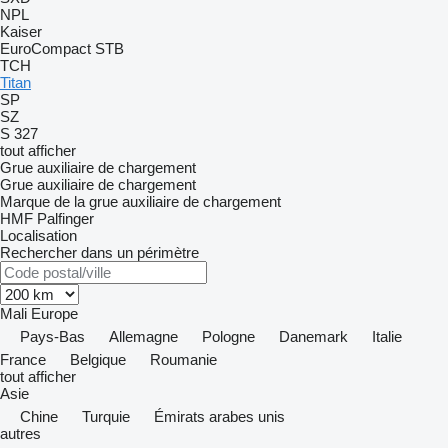
NPL
Kaiser
EuroCompact
STB
TCH
Titan
SP
SZ
S 327
tout afficher
Grue auxiliaire de chargement
Grue auxiliaire de chargement
Marque de la grue auxiliaire de chargement
HMF
Palfinger
Localisation
Rechercher dans un périmètre
Mali
Europe
Pays-Bas
Allemagne
Pologne
Danemark
Italie
France
Belgique
Roumanie
tout afficher
Asie
Chine
Turquie
Émirats arabes unis
autres