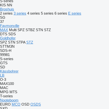
S-series
KIS
NN
Broshuis
2 series
3 series
4 series
5 series
6 series
E series
SG
37
Faymonville
MAX
Multi
SPZ
STBZ
STN
STZ
DTS
SDS
Goldhofer
SPZ
STN
STPA
STZ
STTM3N
SDS-H
99981
S-series
GTS
SD
Kässbohrer
LB
O-3
MAX100
MAC
MPG
MTS
T-series
Nooteboom
EURO
MCO
OSD
OSDS
SXD