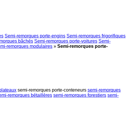
es
Semi-remorques porte-engins
Semi-remorques frigorifiques
morques bâchés
Semi-remorques porte-voitures
Semi-
mi-remorques modulaires
»
Semi-remorques porte-
plateaux
semi-remorques porte-conteneurs
semi-remorques
emi-remorques bétaillères
semi-remorques forestiers
semi-