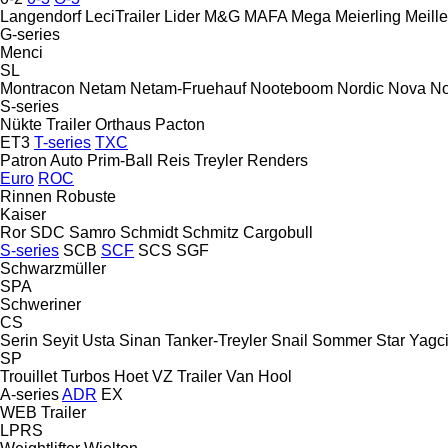
Langendorf
LeciTrailer
Lider
M&G
MAFA
Mega
Meierling
Meille
G-series
Menci
SL
Montracon
Netam
Netam-Fruehauf
Nooteboom
Nordic
Nova
No
S-series
Nükte Trailer
Orthaus
Pacton
ET3
T-series
TXC
Patron Auto
Prim-Ball
Reis Treyler
Renders
Euro
ROC
Rinnen
Robuste
Kaiser
Ror
SDC
Samro
Schmidt
Schmitz Cargobull
S-series
SCB
SCF
SCS
SGF
Schwarzmüller
SPA
Schweriner
CS
Serin
Seyit Usta
Sinan Tanker-Treyler
Snail
Sommer
Star Yagci
SP
Trouillet
Turbos Hoet
VZ Trailer
Van Hool
A-series
ADR
EX
WEB Trailer
LPRS