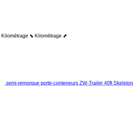
Kilométrage ⬊
Kilométrage ⬈
semi-remorque porte-conteneurs ZW-Trailer 40ft Skeleton