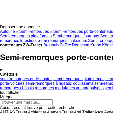
Déposer une annonce
Autoline
»
Semi-remorques
»
Semi-remorques porte-conteneur
Semi-remorques plateformes
Semi-remorques fourgons
Semi-r
remorques forestiers
Semi-remorques malaxeurs
Semi-remorque
conteneurs ZW-Trailer
Broshuis
D-Tec
Dennison
Krone
Kögel
Semi-remorques porte-conten
Catégorie
semi-remorques porte-engins
semi-remorques plateformes
sem
porte-voitures
semi-remorques à rideaux coulissants
semi-remor
remorques châssis
remorques modulaires autopropulsées
semi
tout afficher
Marque
Aucun résultat trouvé pour cette recherche
AMT
AS Trailer
Achleitner
Alamen Trailer
Arel Trailer
Asca
Ayde