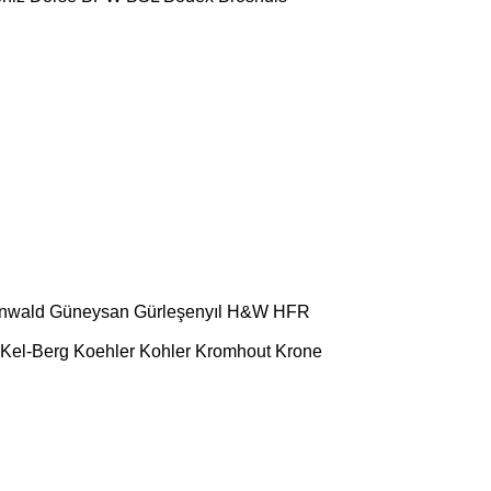
l
nwald
Güneysan
Gürleşenyıl
H&W
HFR
Kel-Berg
Koehler
Kohler
Kromhout
Krone