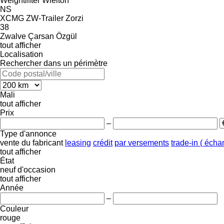
Weightlifter
Wielton
NS
XCMG
ZW-Trailer
Zorzi
38
Zwalve
Çarsan
Özgül
tout afficher
Localisation
Rechercher dans un périmètre
Mali
tout afficher
Prix
–
Type d'annonce
vente
du fabricant
leasing
crédit
par versements
trade-in ( éch
tout afficher
État
neuf
d'occasion
tout afficher
Année
–
Couleur
rouge