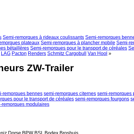
s
Semi-remorques à rideaux coulissants
Semi-remorques benn
emorques plateaux
Semi-remorques à plancher mobile
Semi-re
s bétaillères
Semi-remorques pour le transport de céréales
Se
LAG
Pacton
Renders
Schmitz Cargobull
Van Hool
»
eurs ZW-Trailer
i-remorques bennes
semi-remorques citernes
semi-remorques 
ques pour le transport de céréales
semi-remorques fourgons
s
-remorques modulaires
niz Dorse
BPW
BSL
Bodex
Broshuis