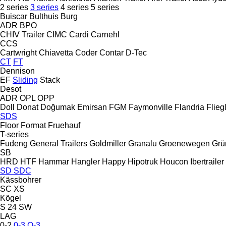
2 series
3 series
4 series
5 series
Buiscar
Bulthuis
Burg
ADR
BPO
CHIV Trailer
CIMC
Cardi
Carnehl
CCS
Cartwright
Chiavetta
Coder
Contar
D-Tec
CT
FT
Dennison
EF
Sliding
Stack
Desot
ADR
OPL
OPP
Doll
Donat
Doğumak
Emirsan
FGM
Faymonville
Flandria
Flieg
SDS
Floor
Format
Fruehauf
T-series
Fudeng
General Trailers
Goldmiller
Granalu
Groenewegen
Grü
SB
HRD
HTF
Hammar
Hangler
Happy
Hipotruk
Houcon
Ibertrailer
SD
SDC
Kässbohrer
SC
XS
Kögel
S 24
SW
LAG
0-2
0-3
O-3