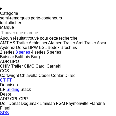
Catégorie
semi-remorques porte-conteneurs
tout afficher
Marque
Aucun résultat trouvé pour cette recherche
AMT
AS Trailer
Achleitner
Alamen Trailer
Arel Trailer
Asca
Aydeniz Dorse
BPW
BSL
Bodex
Broshuis
2 series
3 series
4 series
5 series
Buiscar
Bulthuis
Burg
ADR
BPO
CHIV Trailer
CIMC
Cardi
Carnehl
CCS
Cartwright
Chiavetta
Coder
Contar
D-Tec
CT
FT
Dennison
EF
Sliding
Stack
Desot
ADR
OPL
OPP
Doll
Donat
Doğumak
Emirsan
FGM
Faymonville
Flandria
Fliegl
SDS