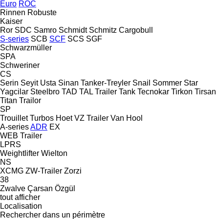
Euro
ROC
Rinnen
Robuste
Kaiser
Ror
SDC
Samro
Schmidt
Schmitz Cargobull
S-series
SCB
SCF
SCS
SGF
Schwarzmüller
SPA
Schweriner
CS
Serin
Seyit Usta
Sinan Tanker-Treyler
Snail
Sommer
Star
Yagcilar
Steelbro
TAD
TAL Trailer
Tank
Tecnokar
Tirkon
Tirsan
Titan
Trailor
SP
Trouillet
Turbos Hoet
VZ Trailer
Van Hool
A-series
ADR
EX
WEB Trailer
LPRS
Weightlifter
Wielton
NS
XCMG
ZW-Trailer
Zorzi
38
Zwalve
Çarsan
Özgül
tout afficher
Localisation
Rechercher dans un périmètre