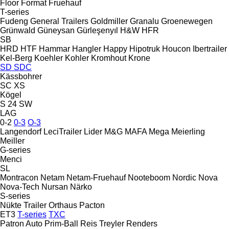
Floor
Format
Fruehauf
T-series
Fudeng
General Trailers
Goldmiller
Granalu
Groenewegen
Grünwald
Güneysan
Gürleşenyıl
H&W
HFR
SB
HRD
HTF
Hammar
Hangler
Happy
Hipotruk
Houcon
Ibertrailer
Kel-Berg
Koehler
Kohler
Kromhout
Krone
SD
SDC
Kässbohrer
SC
XS
Kögel
S 24
SW
LAG
0-2
0-3
O-3
Langendorf
LeciTrailer
Lider
M&G
MAFA
Mega
Meierling
Meiller
G-series
Menci
SL
Montracon
Netam
Netam-Fruehauf
Nooteboom
Nordic
Nova
Nova-Tech
Nursan
Närko
S-series
Nükte Trailer
Orthaus
Pacton
ET3
T-series
TXC
Patron Auto
Prim-Ball
Reis Treyler
Renders