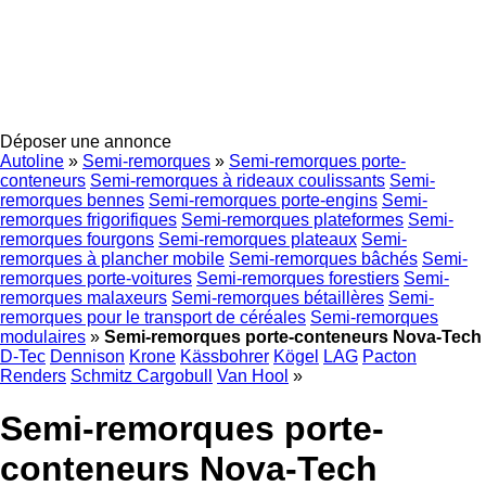
Déposer une annonce
Autoline
»
Semi-remorques
»
Semi-remorques porte-
conteneurs
Semi-remorques à rideaux coulissants
Semi-
remorques bennes
Semi-remorques porte-engins
Semi-
remorques frigorifiques
Semi-remorques plateformes
Semi-
remorques fourgons
Semi-remorques plateaux
Semi-
remorques à plancher mobile
Semi-remorques bâchés
Semi-
remorques porte-voitures
Semi-remorques forestiers
Semi-
remorques malaxeurs
Semi-remorques bétaillères
Semi-
remorques pour le transport de céréales
Semi-remorques
modulaires
»
Semi-remorques porte-conteneurs Nova-Tech
D-Tec
Dennison
Krone
Kässbohrer
Kögel
LAG
Pacton
Renders
Schmitz Cargobull
Van Hool
»
Semi-remorques porte-
conteneurs Nova-Tech