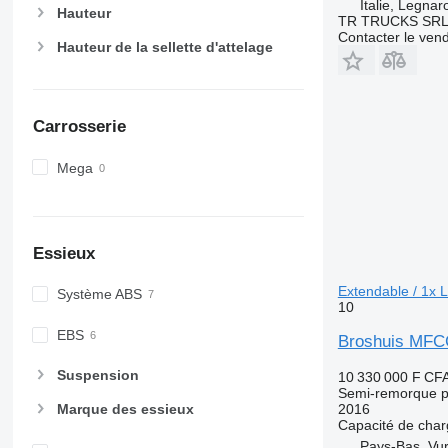
Italie, Legnar
Hauteur
TR TRUCKS SR
Contacter le ven
Hauteur de la sellette d'attelage
Carrosserie
Mega
Essieux
Extendable / 1x L
Système ABS
10
EBS
Broshuis MFCC 
Suspension
10 330 000 F CF
Semi-remorque p
2016
Marque des essieux
Capacité de cha
Pays-Bas, Vu