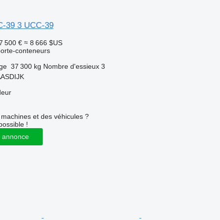
C-39 3 UCC-39
7 500 €
≈ 8 666 $US
orte-conteneurs
rge
37 300 kg
Nombre d'essieux
3
AASDIJK
deur
machines et des véhicules ?
possible !
 annonce