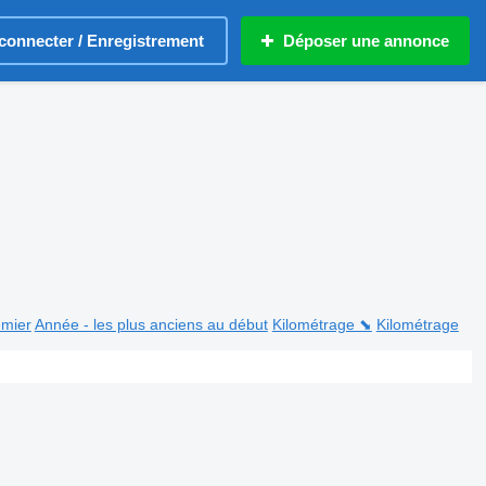
connecter / Enregistrement
Déposer une annonce
emier
Année - les plus anciens au début
Kilométrage ⬊
Kilométrage