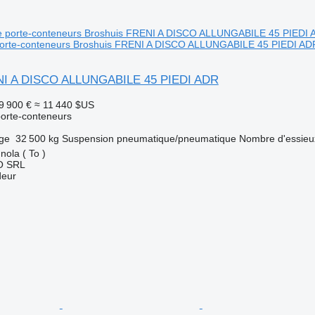
orte-conteneurs Broshuis FRENI A DISCO ALLUNGABILE 45 PIEDI AD
NI A DISCO ALLUNGABILE 45 PIEDI ADR
9 900 €
≈ 11 440 $US
orte-conteneurs
rge
32 500 kg
Suspension
pneumatique/pneumatique
Nombre d'essieu
nola ( To )
O SRL
deur