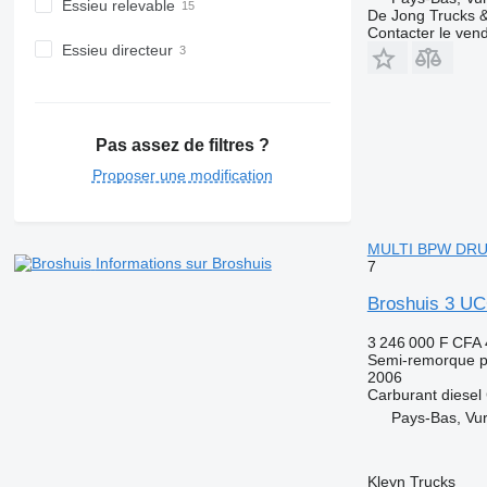
Essieu relevable
De Jong Trucks &
Contacter le ven
Essieu directeur
Pas assez de filtres ?
Proposer une modification
MULTI BPW DR
Informations sur Broshuis
7
Broshuis 3 U
3 246 000 F CFA
Semi-remorque p
2006
Carburant
diesel
Pays-Bas, Vu
Kleyn Trucks