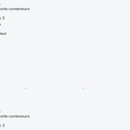
e
orte-conteneurs
x
3
o
L
deur
e
orte-conteneurs
x
3