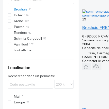
Broshuis
D-Tec
2 series
ADR
CCS
semi-remorque p
19
Krone
3 series
BPO
CT
EF
ADR
SDS
T-series
SB
2CONNECT-5
Pacton
4 series
FT
Sliding
OPL
SD
SC
S 24
0-2
G-series
SL
S-series
3 UCC
Broshuis FRE
Renders
5 series
Stack
OPP
SDC
XS
SW
0-3
ET3
6 492 000 F CFA
Schmitz Cargobull
O-3
T-series
Euro
Kaiser
Semi-remorque p
2004
Van Hool
TXC
ROC
S-series
SPA
CS
SP
Capacité de cha
tout afficher
SCB
A-series
LPRS
NS
38
Italie, Carmag
SCF
ADR
CAMION TORIN
Contacter le ven
SCS
EX
Localisation
SGF
Rechercher dans un périmètre
Mali
Europe
Pays-Bas