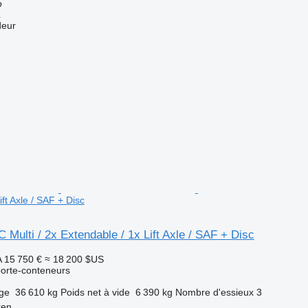
o
L
deur
ift Axle / SAF + Disc
Multi / 2x Extendable / 1x Lift Axle / SAF + Disc
A
15 750 €
≈ 18 200 $US
orte-conteneurs
rge
36 610 kg
Poids net à vide
6 390 kg
Nombre d'essieux
3
ren