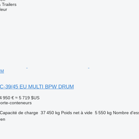
 Trailers
deur
UM
CC-39/45 EU MULTI BPW DRUM
4 950 €
≈ 5 719 $US
orte-conteneurs
Capacité de charge
37 450 kg
Poids net à vide
5 550 kg
Nombre d'es
ren