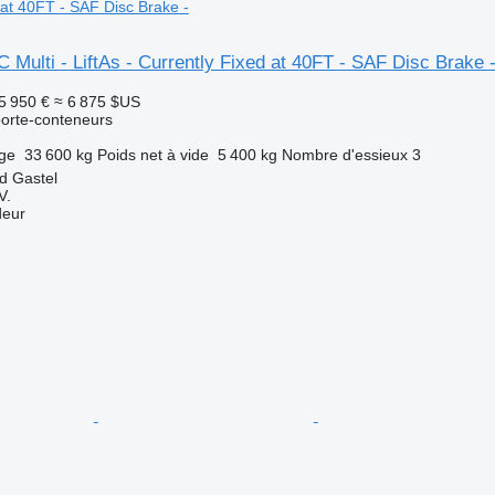
 at 40FT - SAF Disc Brake -
Multi - LiftAs - Currently Fixed at 40FT - SAF Disc Brake 
5 950 €
≈ 6 875 $US
orte-conteneurs
rge
33 600 kg
Poids net à vide
5 400 kg
Nombre d'essieux
3
d Gastel
V.
deur