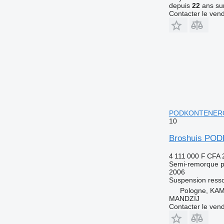
depuis
22
ans sur
Contacter le ven
PODKONTENER
10
Broshuis P
4 111 000 F CFA
Semi-remorque p
2006
Suspension
ress
Pologne, KA
MANDZIJ
Contacter le ven