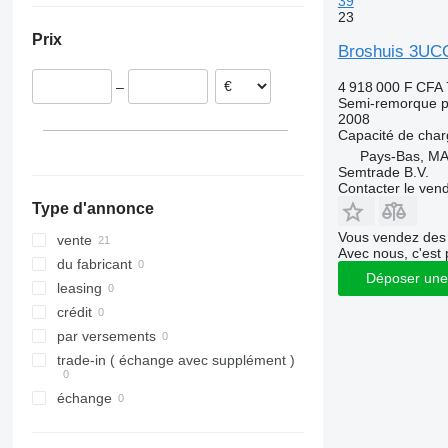
39
23
Italie
Prix
Portugal
Broshuis 3UC
Pologne
4 918 000 F CFA
–
Semi-remorque p
2008
Capacité de cha
Pays-Bas, M
Semtrade B.V.
Contacter le ven
Type d'annonce
Vous vendez des 
vente
Avec nous, c'est 
du fabricant
Déposer une
leasing
crédit
par versements
trade-in ( échange avec supplément )
échange