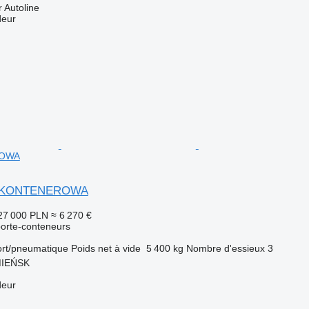
 Autoline
deur
OWA
ODKONTENEROWA
27 000 PLN
≈ 6 270 €
orte-conteneurs
ort/pneumatique
Poids net à vide
5 400 kg
Nombre d'essieux
3
MIEŃSK
deur