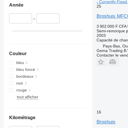
- Currently Fixed
Année
25
Broshuis MFCC 
–
3 902 000 F CFA
Semi-remorque p
2003
Capacité de cha
Pays-Bas, Ou
Gema Trading B.
Couleur
Contacter le ven
bleu
bleu foncé
bordeaux
noir
rouge
tout afficher
16
Kilométrage
Broshuis