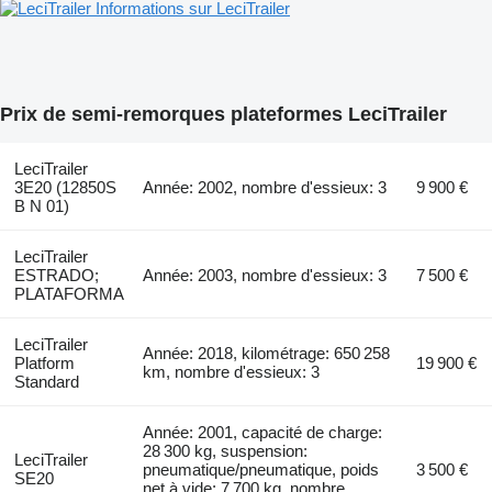
Informations sur LeciTrailer
Prix de semi-remorques plateformes LeciTrailer
LeciTrailer
3E20 (12850S
Année: 2002, nombre d'essieux: 3
9 900 €
B N 01)
LeciTrailer
ESTRADO;
Année: 2003, nombre d'essieux: 3
7 500 €
PLATAFORMA
LeciTrailer
Année: 2018, kilométrage: 650 258
Platform
19 900 €
km, nombre d'essieux: 3
Standard
Année: 2001, capacité de charge:
28 300 kg, suspension:
LeciTrailer
pneumatique/pneumatique, poids
3 500 €
SE20
net à vide: 7 700 kg, nombre