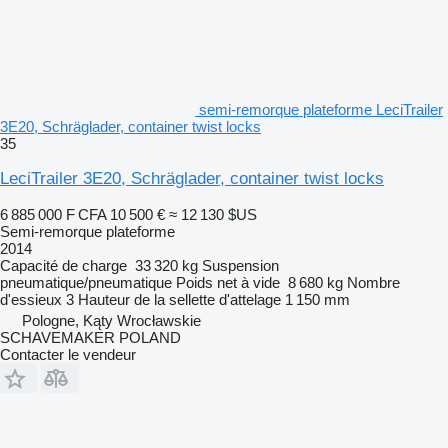
semi-remorque plateforme LeciTrailer
3E20, Schräglader, container twist locks
35
LeciTrailer 3E20, Schräglader, container twist locks
6 885 000 F CFA
10 500 €
≈ 12 130 $US
Semi-remorque plateforme
2014
Capacité de charge
33 320 kg
Suspension
pneumatique/pneumatique
Poids net à vide
8 680 kg
Nombre
d'essieux
3
Hauteur de la sellette d'attelage
1 150 mm
Pologne, Kąty Wrocławskie
SCHAVEMAKER POLAND
Contacter le vendeur