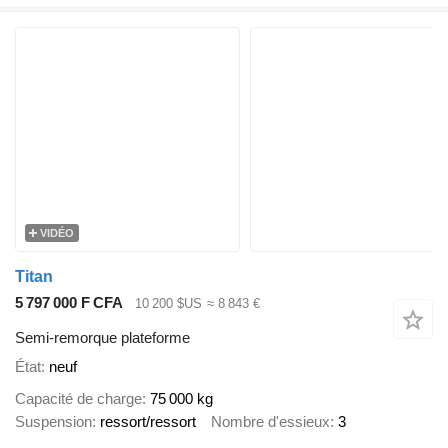
VIDÉO
Titan
5 797 000 F CFA
10 200 $US
≈ 8 843 €
Semi-remorque plateforme
État
neuf
Capacité de charge
75 000 kg
Suspension
ressort/ressort
Nombre d'essieux
3