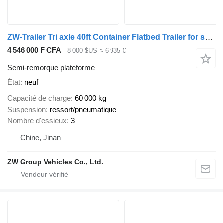
ZW-Trailer Tri axle 40ft Container Flatbed Trailer for sale Guyana
4 546 000 F CFA
8 000 $US
≈ 6 935 €
Semi-remorque plateforme
État
neuf
Capacité de charge
60 000 kg
Suspension
ressort/pneumatique
Nombre d'essieux
3
Chine, Jinan
ZW Group Vehicles Co., Ltd.