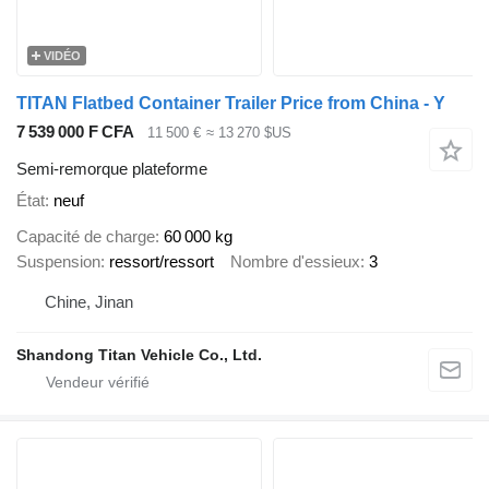
VIDÉO
TITAN Flatbed Container Trailer Price from China - Y
7 539 000 F CFA
11 500 €
≈ 13 270 $US
Semi-remorque plateforme
État
neuf
Capacité de charge
60 000 kg
Suspension
ressort/ressort
Nombre d'essieux
3
Chine, Jinan
Shandong Titan Vehicle Co., Ltd.