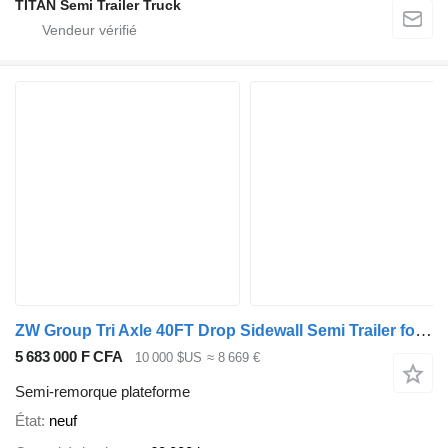
TITAN Semi Trailer Truck
ZW Group Tri Axle 40FT Drop Sidewall Semi Trailer for Mozambique
5 683 000 F CFA
10 000 $US
≈ 8 669 €
Semi-remorque plateforme
État
neuf