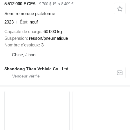
5 512 000 F CFA
9 700 $US
≈ 8 409 €
Semi-remorque plateforme
2023
État
neuf
Capacité de charge
60 000 kg
Suspension
ressort/pneumatique
Nombre d'essieux
3
Chine, Jinan
Shandong Titan Vehicle Co., Ltd.