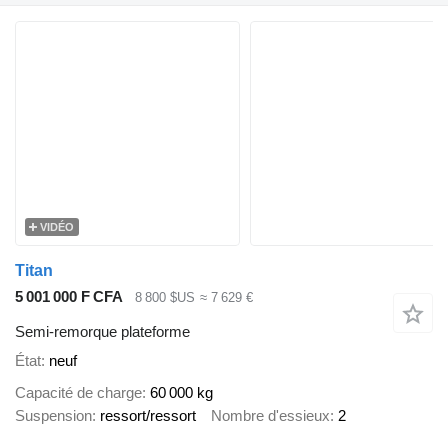
VIDÉO
Titan
5 001 000 F CFA
8 800 $US
≈ 7 629 €
Semi-remorque plateforme
État
neuf
Capacité de charge
60 000 kg
Suspension
ressort/ressort
Nombre d'essieux
2