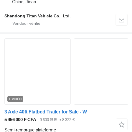
Chine, Jinan
Shandong Titan Vehicle Co., Ltd.
VIDÉO
3 Axle 40ft Flatbed Trailer for Sale - W
5 456 000 F CFA
9 600 $US
≈ 8 322 €
Semi-remorque plateforme