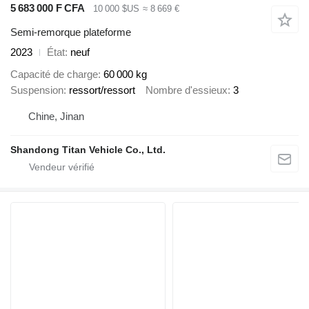
5 683 000 F CFA
10 000 $US
≈ 8 669 €
Semi-remorque plateforme
2023
État
neuf
Capacité de charge
60 000 kg
Suspension
ressort/ressort
Nombre d'essieux
3
Chine, Jinan
Shandong Titan Vehicle Co., Ltd.