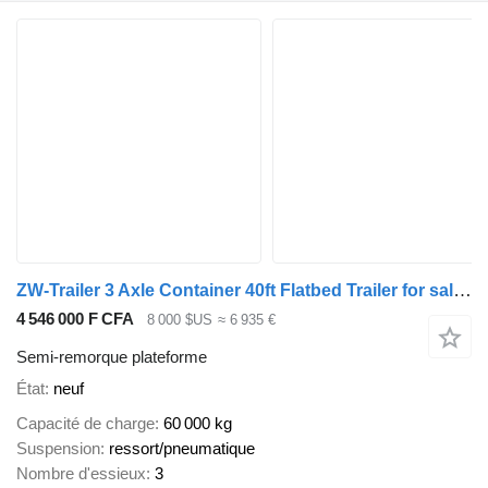
ZW-Trailer 3 Axle Container 40ft Flatbed Trailer for sale in Congo
4 546 000 F CFA
8 000 $US
≈ 6 935 €
Semi-remorque plateforme
État
neuf
Capacité de charge
60 000 kg
Suspension
ressort/pneumatique
Nombre d'essieux
3