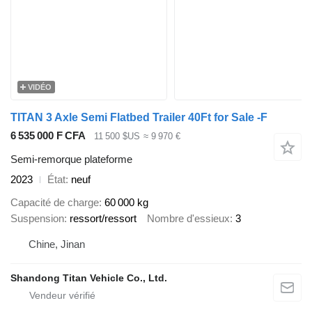
VIDÉO
TITAN 3 Axle Semi Flatbed Trailer 40Ft for Sale -F
6 535 000 F CFA
11 500 $US
≈ 9 970 €
Semi-remorque plateforme
2023
État
neuf
Capacité de charge
60 000 kg
Suspension
ressort/ressort
Nombre d'essieux
3
Chine, Jinan
Shandong Titan Vehicle Co., Ltd.