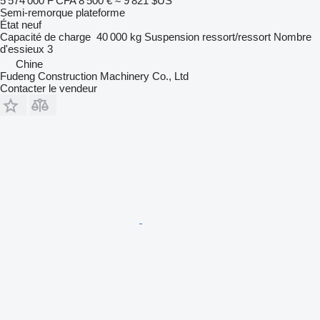
5 574 000 F CFA
8 500 €
≈ 9 821 $US
Semi-remorque plateforme
État
neuf
Capacité de charge
40 000 kg
Suspension
ressort/ressort
Nombre
d'essieux
3
Chine
Fudeng Construction Machinery Co., Ltd
Contacter le vendeur