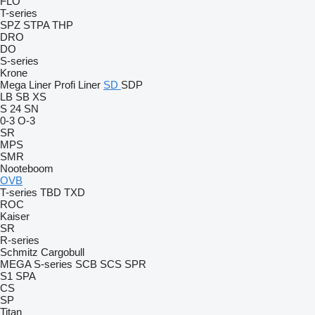
FLO
T-series
SPZ
STPA
THP
DRO
DO
S-series
Krone
Mega Liner
Profi Liner
SD
SDP
LB
SB
XS
S 24
SN
0-3
O-3
SR
MPS
SMR
Nooteboom
OVB
T-series
TBD
TXD
ROC
Kaiser
SR
R-series
Schmitz Cargobull
MEGA
S-series
SCB
SCS
SPR
S1
SPA
CS
SP
Titan