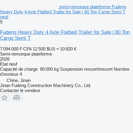
semi-remorque plateforme Fudeng
Heavy Duty 4 Axle Flatbed Trailer for Sale | 80 Ton Cargo Semi T
neuf
9
Fudeng Heavy Duty 4 Axle Flatbed Trailer for Sale | 80 Ton
Cargo Semi T
7 094 000 F CFA
12 500 $US
≈ 10 820 €
Semi-remorque plateforme
2026
État
neuf
Capacité de charge
80 000 kg
Suspension
ressort/ressort
Nombre
d'essieux
4
Chine, Jinan
Jinan Fudeng Construction Machinery Co., Ltd.
Contacter le vendeur